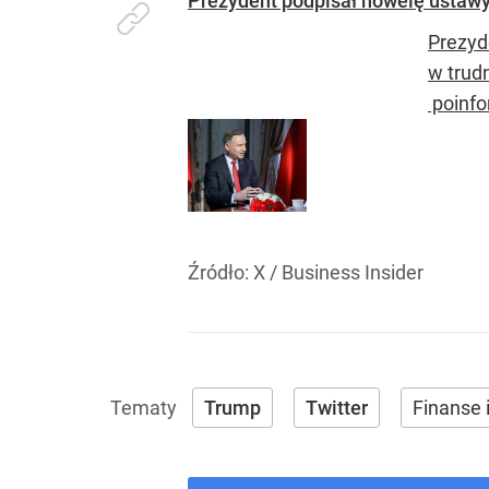
Prezydent podpisał nowelę ustawy
Prezyd
w trud
poinfo
Źródło:
X
/
Business Insider
Trump
Twitter
Finanse 