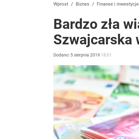
Tego sondażu premier nie może zlekceważyć. Pol
Wprost
/
Biznes
/
Finanse i inwestycje
Bardzo zła w
8
Szwajcarska 
Tajemnica paragonów grozy. Tak restauratorzy m
Dodano:
5
sierpnia
2019
18:01
dodaj
Rząd szykuje nowe emerytury. Świadczenia wzrosn
1