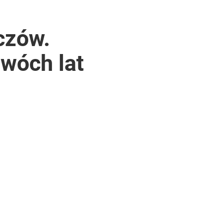
czów.
wóch lat