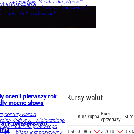
zajenia Polaków. Sondaż dla „Wprost”
tyka
Gospodarka
, że niemal połowa badanych ograniczyła
a azjatyckich platformach.
nna
spodarka
Twój
ka
ylko u
y ocenił pierwszy rok
Kursy walut
dły mocne słowa
Kurs
ezydentury Karola
Kurs kupna
Kurs
sprzedaży
cina Kędryny – wieloletniego
 Frank największym
yłego rzecznika prasowego
dnia
zgodę na
USD
3.6866
3.7610
3.73
Dudy – bilans jest pozytywny: