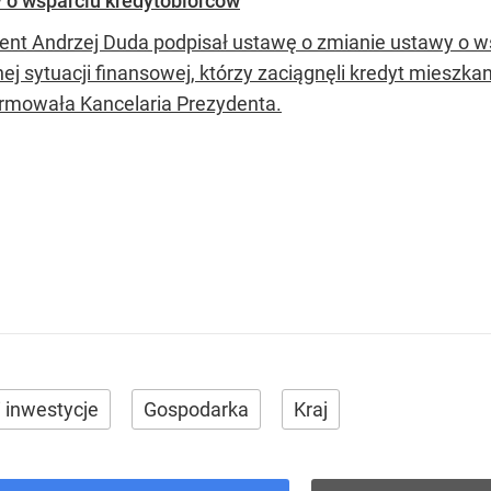
 o wsparciu kredytobiorców
ent Andrzej Duda podpisał ustawę o zmianie ustawy o ws
nej sytuacji finansowej, którzy zaciągnęli kredyt mieszk
rmowała Kancelaria Prezydenta.
i inwestycje
Gospodarka
Kraj