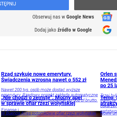
STĘPNIJ
Obserwuj nas
w
Google News
Dodaj jako
źródło w Google
Rząd szykuje nowe emerytury.
Orlen s
Świadczenia wzrosną nawet o 552 zł
Menedż
po 25 l
Nawet 200 tys. osób może dostać wyższe
emerytury. Rządowy projekt zakłada automatyczne
Trzej by
„Nie chodzi o zemstę”. Mocny apel
Temu, S
przeliczenie świadczeń i podwyżki do 552 zł brutto.
trafić z
w sprawie ofiar rzezi wołyńskiej
atrakc
oskarżen
Finanse i
państwow
W Buenos Aires potomkowie ofiar rzezi wołyńskiej
Nowe uni
inwestycje
Twój