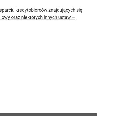
parciu kredytobiorców znajdujących się
aniowy oraz niektórych innych ustaw –