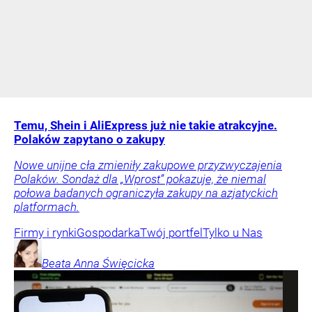
Temu, Shein i AliExpress już nie takie atrakcyjne.
Polaków zapytano o zakupy
Nowe unijne cła zmieniły zakupowe przyzwyczajenia
Polaków. Sondaż dla „Wprost” pokazuje, że niemal
połowa badanych ograniczyła zakupy na azjatyckich
platformach.
Firmy i rynki
Gospodarka
Twój portfel
Tylko u Nas
Beata Anna
Święcicka