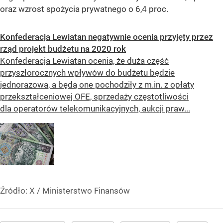
oraz wzrost spożycia prywatnego o 6,4 proc.
Konfederacja Lewiatan negatywnie ocenia przyjęty przez
rząd projekt budżetu na 2020 rok
Konfederacja Lewiatan ocenia, że duża część
przyszłorocznych wpływów do budżetu będzie
jednorazowa, a będą one pochodziły z m.in. z opłaty
przekształceniowej OFE, sprzedaży częstotliwości
dla operatorów telekomunikacyjnych, aukcji praw...
Źródło:
X
/
Ministerstwo Finansów