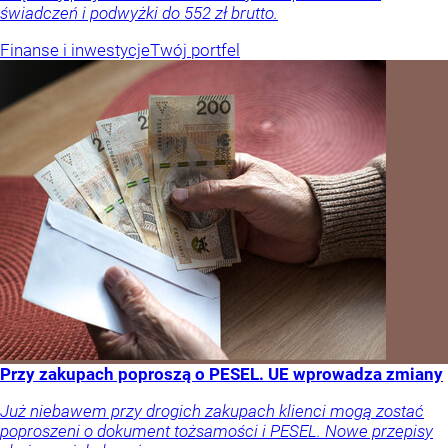
świadczeń i podwyżki do 552 zł brutto.
Finanse i inwestycje
Twój portfel
Przy zakupach poproszą o PESEL. UE wprowadza zmiany
Już niebawem przy drogich zakupach klienci mogą zostać
poproszeni o dokument tożsamości i PESEL. Nowe przepisy