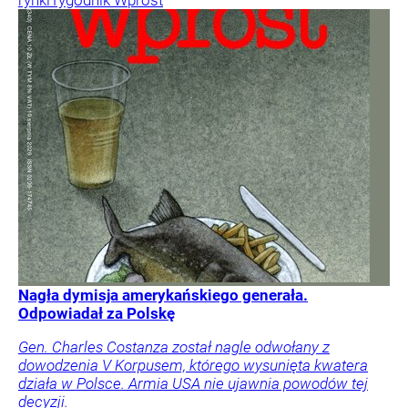
Nagła dymisja amerykańskiego generała.
Odpowiadał za Polskę
Gen. Charles Costanza został nagle odwołany z
dowodzenia V Korpusem, którego wysunięta kwatera
działa w Polsce. Armia USA nie ujawnia powodów tej
decyzji.