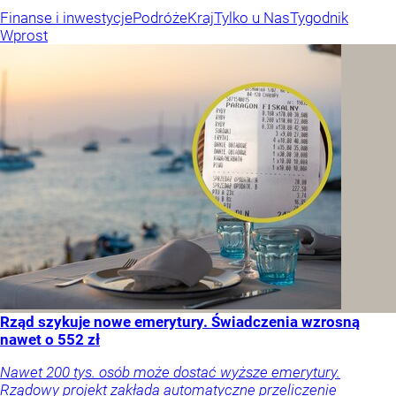
Finanse i inwestycje
Podróże
Kraj
Tylko u Nas
Tygodnik
Wprost
Rząd szykuje nowe emerytury. Świadczenia wzrosną
nawet o 552 zł
Nawet 200 tys. osób może dostać wyższe emerytury.
Rządowy projekt zakłada automatyczne przeliczenie