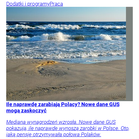
Dodatki i programy
Praca
Ile naprawdę zarabiają Polacy? Nowe dane GUS
mogą zaskoczyć
Mediana wynagrodzeń wzrosła. Nowe dane GUS
pokazują, ile naprawdę wynoszą zarobki w Polsce. Oto,
jaką pensję otrzymywała połowa Polaków.