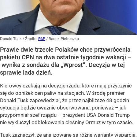
Donald Tusk
/ Źródło:
PAP
/
Radek Pietruszka
Prawie dwie trzecie Polaków chce przywrócenia
pakietu CPN na dwa ostatnie tygodnie wakacji –
wynika z sondażu dla „Wprost”. Decyzja w tej
sprawie lada dzień.
Kierowcy czekają na decyzje rządu, które mają przyczynić
się do obniżek cen paliw na stacjach. W środę premier
Donald Tusk zapowiedział, że przez najbliższe 48 godzin
sytuacja będzie uważnie obserwowana, ponieważ – jak
przypomniał szef rząądu – prezydent USA Donald Trump
nie wykluczył odblokowania cieśniny Ormuz w tym czasie.
Tusk zaznaczył, że analizowane są różne warianty wsparcia.