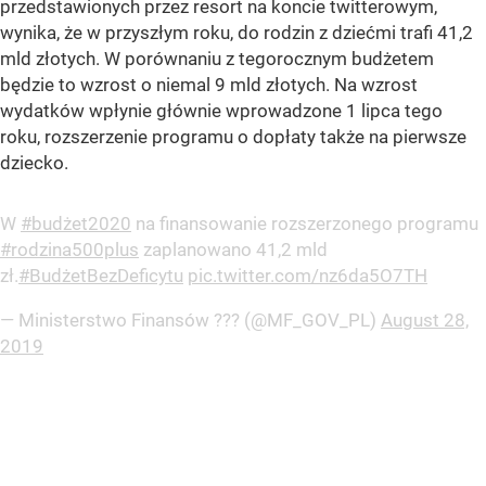
przedstawionych przez resort na koncie twitterowym,
wynika, że w przyszłym roku, do rodzin z dziećmi trafi 41,2
mld złotych. W porównaniu z tegorocznym budżetem
będzie to wzrost o niemal 9 mld złotych. Na wzrost
wydatków wpłynie głównie wprowadzone 1 lipca tego
roku, rozszerzenie programu o dopłaty także na pierwsze
dziecko.
W
#budżet2020
na finansowanie rozszerzonego programu
#rodzina500plus
zaplanowano 41,2 mld
zł.
#BudżetBezDeficytu
pic.twitter.com/nz6da5O7TH
— Ministerstwo Finansów ??? (@MF_GOV_PL)
August 28,
2019