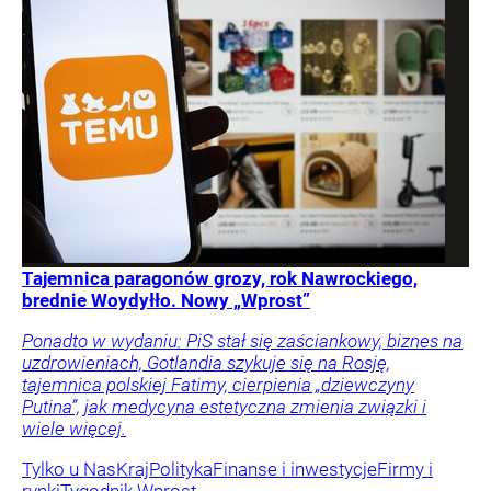
Tajemnica paragonów grozy, rok Nawrockiego,
brednie Woydyłło. Nowy „Wprost”
Ponadto w wydaniu: PiS stał się zaściankowy, biznes na
uzdrowieniach, Gotlandia szykuje się na Rosję,
tajemnica polskiej Fatimy, cierpienia „dziewczyny
Putina”, jak medycyna estetyczna zmienia związki i
wiele więcej.
Tylko u Nas
Kraj
Polityka
Finanse i inwestycje
Firmy i
rynki
Tygodnik Wprost