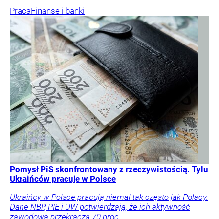
Praca
Finanse i banki
Pomysł PiS skonfrontowany z rzeczywistością. Tylu
Ukraińców pracuje w Polsce
Ukraińcy w Polsce pracują niemal tak często jak Polacy.
Dane NBP, PIE i UW potwierdzają, że ich aktywność
zawodowa przekracza 70 proc.