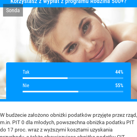
Korzystasz z wypłat z programu Rodzina 500+?
Sonda
Tak
Tak
Nie
Nie
W budżecie założono obniżki podatków przyjęte przez rząd,
m.in. PIT 0 dla młodych, powszechna obniżka podatku PIT
do 17 proc. wraz z wyższymi kosztami uzyskania
przychodu, a także obowiązującą obniżkę podatku CIT