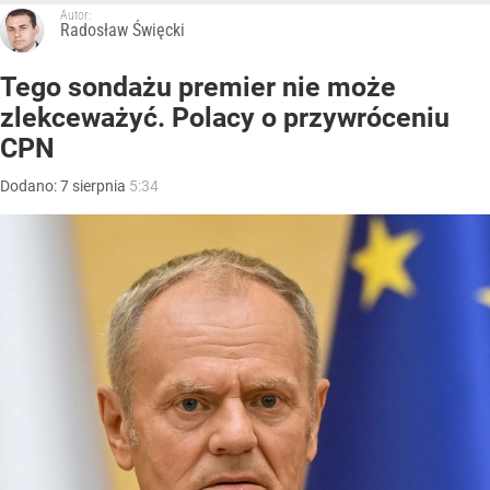
Autor:
Radosław Święcki
Tego sondażu premier nie może
zlekceważyć. Polacy o przywróceniu
CPN
Dodano:
7
sierpnia
5:34