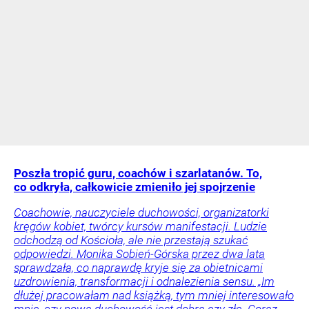
Poszła tropić guru, coachów i szarlatanów. To,
co odkryła, całkowicie zmieniło jej spojrzenie
Coachowie, nauczyciele duchowości, organizatorki
kręgów kobiet, twórcy kursów manifestacji. Ludzie
odchodzą od Kościoła, ale nie przestają szukać
odpowiedzi. Monika Sobień-Górska przez dwa lata
sprawdzała, co naprawdę kryje się za obietnicami
uzdrowienia, transformacji i odnalezienia sensu. „Im
dłużej pracowałam nad książką, tym mniej interesowało
mnie, czy nowa duchowość jest dobra czy zła. Coraz