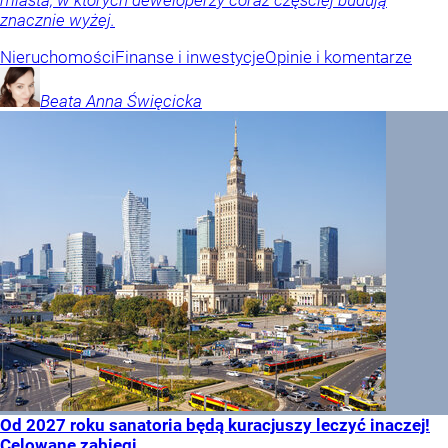
znacznie wyżej.
Nieruchomości
Finanse i inwestycje
Opinie i komentarze
Beata Anna
Święcicka
Od 2027 roku sanatoria będą kuracjuszy leczyć inaczej!
Celowane zabiegi