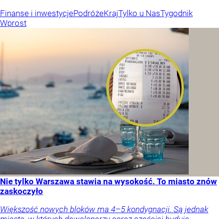
Finanse i inwestycje
Podróże
Kraj
Tylko u Nas
Tygodnik
Wprost
Nie tylko Warszawa stawia na wysokość. To miasto znów
zaskoczyło
Większość nowych bloków ma 4–5 kondygnacji. Są jednak
miasta, w których deweloperzy coraz częściej budują