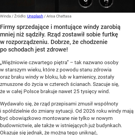
Winda
/ Źródło:
Unsplash
/
Arisa Chattasa
Firmy sprzedające i montujące windy zarobią
mniej niż sądziły. Rząd zostawił sobie furtkę
w rozporządzeniu. Dobrze, że chodzenie
po schodach jest zdrowe!
„Więźniowie czwartego piętra” – tak nazwano osoby
w starszym wieku, które z powodu stanu zdrowia
oraz braku windy w bloku, lub w kamienicy, zostały
zmuszone do życia w czterech ścianach. Szacuje się,
że w całej Polsce brakuje nawet
25 tysięcy wind
.
Wydawało się, że rząd przepisami zmusił współnoty
i spółdzielnie do zmiany sytuacji. Od 2026 roku windy mają
być obowiązkowo montowane nie tylko w nowym
budownictwie, ale także w istniejących już budynkach.
Okazuje się jednak, że można tego uniknąć,