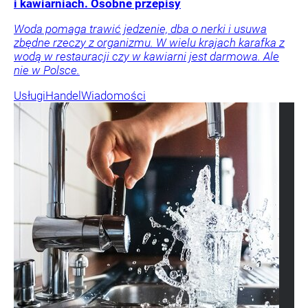
i kawiarniach. Osobne przepisy
Woda pomaga trawić jedzenie, dba o nerki i usuwa
zbędne rzeczy z organizmu. W wielu krajach karafka z
wodą w restauracji czy w kawiarni jest darmowa. Ale
nie w Polsce.
Usługi
Handel
Wiadomości