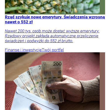
Rząd szykuje nowe emerytury. Świadczenia wzrosną
nawet o 552 zł
Nawet 200 tys. osób może dostać wyższe emerytury.
Rządowy projekt zakłada automatyczne przeliczenie
świadczeń i podwyżki do 552 zł brutto.
Finanse i inwestycje
Twój portfel