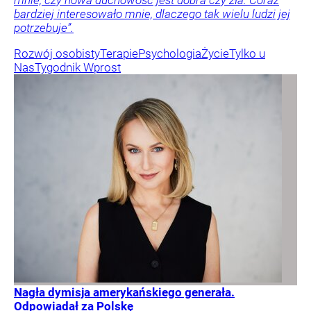
bardziej interesowało mnie, dlaczego tak wielu ludzi jej
potrzebuje”.
Rozwój osobisty
Terapie
Psychologia
Życie
Tylko u
Nas
Tygodnik Wprost
Nagła dymisja amerykańskiego generała.
Odpowiadał za Polskę