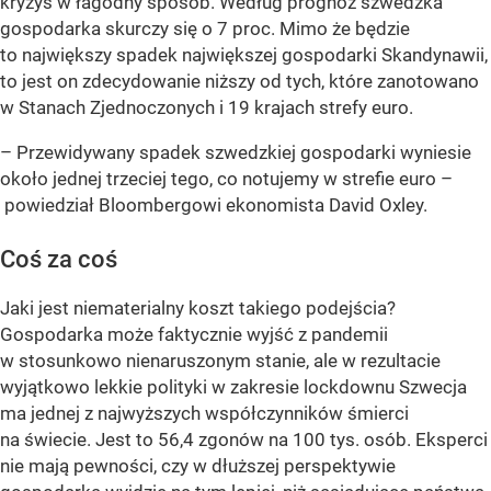
kryzys w łagodny sposób. Według prognoz szwedzka
gospodarka skurczy się o 7 proc. Mimo że będzie
to największy spadek największej gospodarki Skandynawii,
to jest on zdecydowanie niższy od tych, które zanotowano
w Stanach Zjednoczonych i 19 krajach strefy euro.
– Przewidywany spadek szwedzkiej gospodarki wyniesie
około jednej trzeciej tego, co notujemy w strefie euro –
powiedział Bloombergowi ekonomista David Oxley.
Coś za coś
Jaki jest niematerialny koszt takiego podejścia?
Gospodarka może faktycznie wyjść z pandemii
w stosunkowo nienaruszonym stanie, ale w rezultacie
wyjątkowo lekkie polityki w zakresie lockdownu Szwecja
ma jednej z najwyższych współczynników śmierci
na świecie. Jest to 56,4 zgonów na 100 tys. osób. Eksperci
nie mają pewności, czy w dłuższej perspektywie