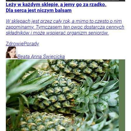
Leży w każdym sklepie, a jemy go za rzadko.
Dla serca jest niczym balsam
W sklepach jest przez cały rok, a mimo to często o nim
zapominamy. Tymczasem ten owoc dostarcza cennych
składników i może wspierać organizm seniorów.
Zdrowie
Porady
Beata Anna
Święcicka