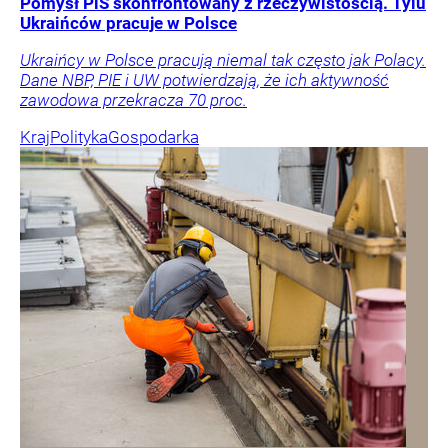
Pomysł PiS skonfrontowany z rzeczywistością. Tylu
Ukraińców pracuje w Polsce
Ukraińcy w Polsce pracują niemal tak często jak Polacy.
Dane NBP, PIE i UW potwierdzają, że ich aktywność
zawodowa przekracza 70 proc.
Kraj
Polityka
Gospodarka