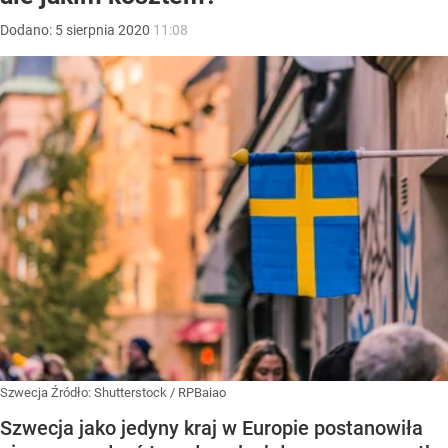
Dodano:
5
sierpnia
2020
11:08
Szwecja
Źródło:
Shutterstock
/
RPBaiao
Szwecja jako jedyny kraj w Europie postanowiła