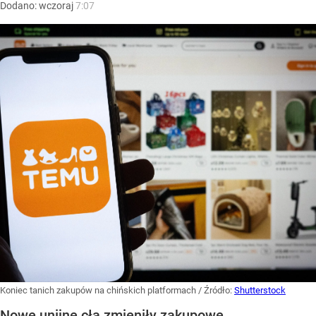
Dodano:
wczoraj
7:07
Koniec tanich zakupów na chińskich platformach
/ Źródło:
Shutterstock
Nowe unijne cła zmieniły zakupowe