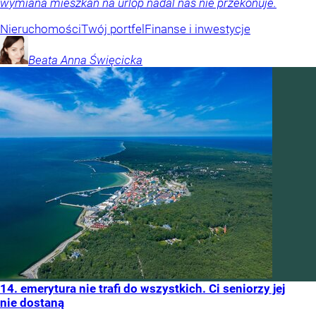
wymiana mieszkań na urlop nadal nas nie przekonuje.
Nieruchomości
Twój portfel
Finanse i inwestycje
Beata Anna
Święcicka
14. emerytura nie trafi do wszystkich. Ci seniorzy jej
nie dostaną