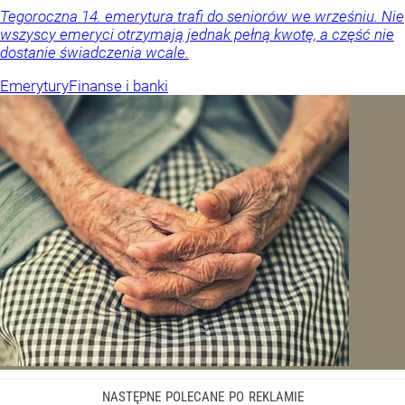
Tegoroczna 14. emerytura trafi do seniorów we wrześniu. Nie
wszyscy emeryci otrzymają jednak pełną kwotę, a część nie
dostanie świadczenia wcale.
Emerytury
Finanse i banki