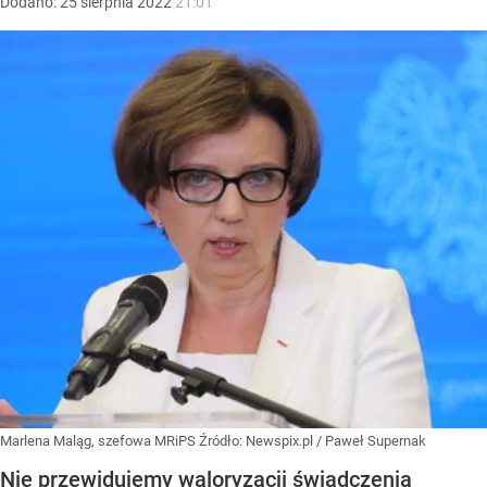
Dodano:
25
sierpnia
2022
21:01
Marlena Maląg, szefowa MRiPS
Źródło:
Newspix.pl
/
Paweł Supernak
Nie przewidujemy waloryzacji świadczenia