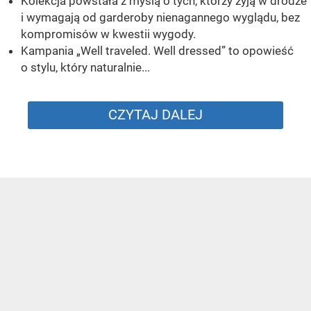
Kolekcja powstała z myślą o tych, którzy żyją w drodze
i wymagają od garderoby nienagannego wyglądu, bez
kompromisów w kwestii wygody.
Kampania „Well traveled. Well dressed” to opowieść
o stylu, który naturalnie...
CZYTAJ DALEJ