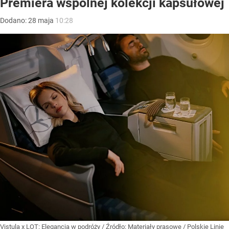
Premiera wspólnej kolekcji kapsułowej
Dodano:
28
maja
10:28
Vistula x LOT: Elegancja w podróży
/ Źródło:
Materiały prasowe
/
Polskie Linie