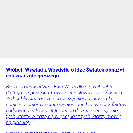
Wróbel: Wywiad z Woydyłło o Idze Świątek obnażył
coś znacznie gorszego
Burza po wywiadzie z Ewą Woydyłło nie wybuchła
dlatego, że padły kontrowersyjne słowa o Idze Świątek.
Wybuchła dlatego, że coraz częściej za ekspercką
analizę uznajemy opinie wygłaszane bez wiedzy, faktów
i odpowiedzialności. Internet od dawna premiuje nie
tych, którzy wiedzą najwięcej, lecz tych, którzy mówią
najgłośniej.