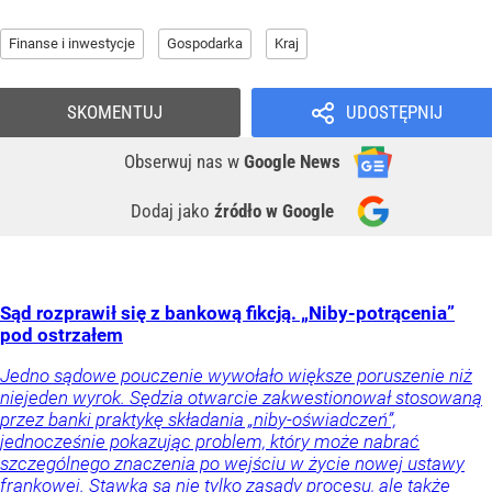
Finanse i inwestycje
Gospodarka
Kraj
SKOMENTUJ
UDOSTĘPNIJ
Obserwuj nas
w
Google News
Dodaj jako
źródło w Google
Sąd rozprawił się z bankową fikcją. „Niby-potrącenia”
pod ostrzałem
Jedno sądowe pouczenie wywołało większe poruszenie niż
niejeden wyrok. Sędzia otwarcie zakwestionował stosowaną
przez banki praktykę składania „niby-oświadczeń”,
jednocześnie pokazując problem, który może nabrać
szczególnego znaczenia po wejściu w życie nowej ustawy
frankowej. Stawką są nie tylko zasady procesu, ale także