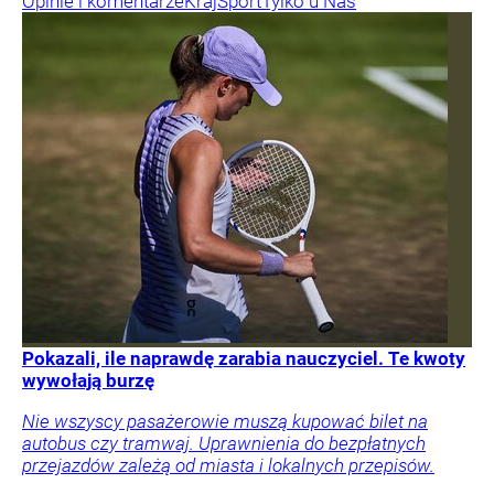
Opinie i komentarze
Kraj
Sport
Tylko u Nas
Pokazali, ile naprawdę zarabia nauczyciel. Te kwoty
wywołają burzę
Nie wszyscy pasażerowie muszą kupować bilet na
autobus czy tramwaj. Uprawnienia do bezpłatnych
przejazdów zależą od miasta i lokalnych przepisów.