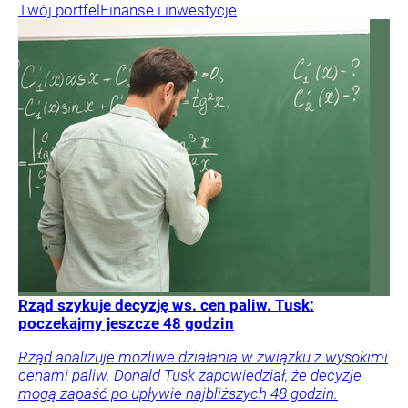
Twój portfel
Finanse i inwestycje
Rząd szykuje decyzję ws. cen paliw. Tusk:
poczekajmy jeszcze 48 godzin
Rząd analizuje możliwe działania w związku z wysokimi
cenami paliw. Donald Tusk zapowiedział, że decyzje
mogą zapaść po upływie najbliższych 48 godzin.