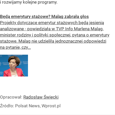
i rozwijamy kolejne programy.
Będą emerytury stażowe? Maląg zabrała głos
Projekty dotyczące emerytur stażowych będą jesienią
analizowane - powiedziała w TVP Info Marlena Maląg,
minister rodziny i polityki społecznej, pytana o emerytury
stażowe. Maląg nie udzieliła jednoznacznej odpowiedzi
na pytanie, czy...
Opracował:
Radosław Święcki
Źródło:
Polsat News, Wprost.pl