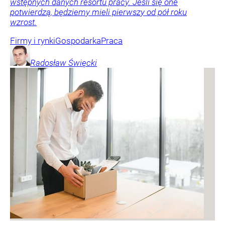
wstępnych danych resortu pracy. Jeśli się one
potwierdzą, będziemy mieli pierwszy od pół roku
wzrost.
Firmy i rynki
Gospodarka
Praca
Radosław
Święcki