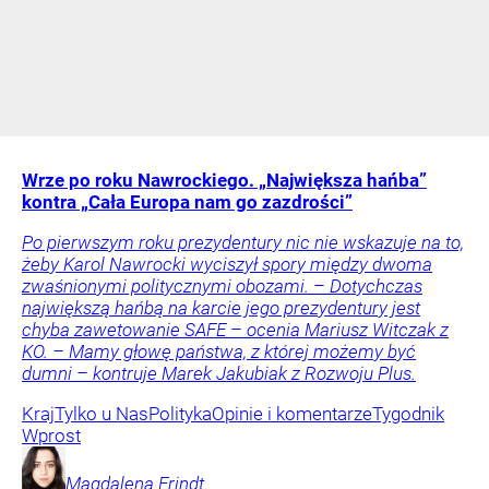
Wrze po roku Nawrockiego. „Największa hańba”
kontra „Cała Europa nam go zazdrości”
Po pierwszym roku prezydentury nic nie wskazuje na to,
żeby Karol Nawrocki wyciszył spory między dwoma
zwaśnionymi politycznymi obozami. – Dotychczas
największą hańbą na karcie jego prezydentury jest
chyba zawetowanie SAFE – ocenia Mariusz Witczak z
KO. – Mamy głowę państwa, z której możemy być
dumni – kontruje Marek Jakubiak z Rozwoju Plus.
Kraj
Tylko u Nas
Polityka
Opinie i komentarze
Tygodnik
Wprost
Magdalena
Frindt