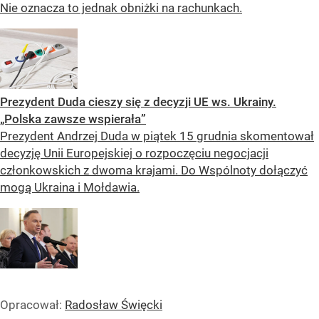
Nie oznacza to jednak obniżki na rachunkach.
Prezydent Duda cieszy się z decyzji UE ws. Ukrainy.
„Polska zawsze wspierała”
Prezydent Andrzej Duda w piątek 15 grudnia skomentował
decyzję Unii Europejskiej o rozpoczęciu negocjacji
członkowskich z dwoma krajami. Do Wspólnoty dołączyć
mogą Ukraina i Mołdawia.
Opracował:
Radosław Święcki