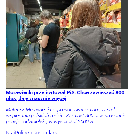
Morawiecki przelicytował PiS. Chce zawieszać 800
plus, daje znacznie więcej
Mateusz Morawiecki zaproponował zmianę zasad
wspierania polskich rodzin. Zamiast 800 plus proponuje
pensję rodzicielską w wysokości 3600 zł.
Kraj
Polityka
Gospodarka