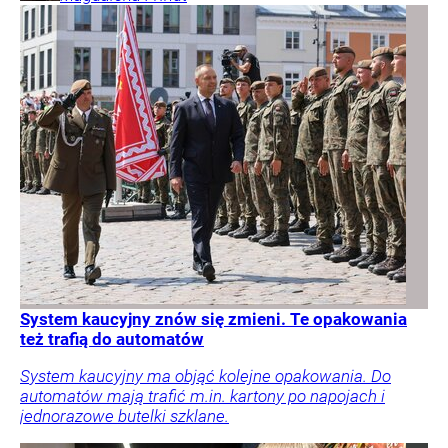
System kaucyjny znów się zmieni. Te opakowania
też trafią do automatów
System kaucyjny ma objąć kolejne opakowania. Do
automatów mają trafić m.in. kartony po napojach i
jednorazowe butelki szklane.