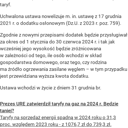
taryf.
Uchwalona ustawa nowelizuje m. in. ustawę z 17 grudnia
2021 r. o dodatku osłonowym (Dz.U. z 2023 r. poz. 759).
Zgodnie z nowymi przepisami dodatek będzie przysługiwał
za okres od 1 stycznia do 30 czerwca 2024 r. i tak jak
wcześniej jego wysokość będzie zróżnicowana
w zależności od tego, ile osób wchodzi w skład
gospodarstwa domowego, oraz tego, czy rodzina
ma źródło ogrzewania zasilane węglem – w tym przypadku
jest przewidziana wyższa kwota dodatku.
Ustawa wchodzi w życie z dniem 31 grudnia br.
Prezes URE zatwierdził taryfy na gaz na 2024 r. Będzie
taniej?
Taryfy na sprzedaż energii spadną w 2024 roku o 31,3
proc. względem 2023 roku - z 1076,7 zł do 739,3 zł.