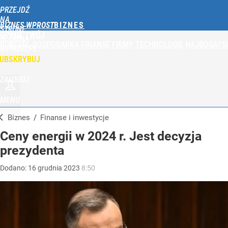
PRZEJDŹ
NA
BIZNES WPROST
STRONĘ
OPINIE
TWÓJ
GŁÓWNĄ
PORTFEL
GOSPODARKA
FINANSE
FIRMY
TECHNOLOGIE
NAJBOGATSI
WPROST.PL
UBSKRYBUJ
ZALOGUJ
MENU
Biznes
/
Finanse i inwestycje
Ceny energii w 2024 r. Jest decyzja
prezydenta
Dodano:
16
grudnia
2023
8:50