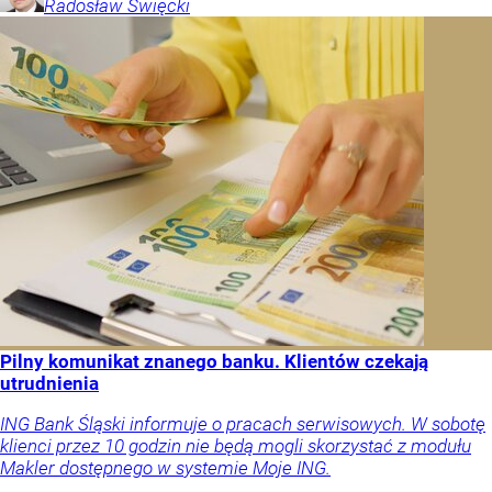
Radosław
Święcki
Pilny komunikat znanego banku. Klientów czekają
utrudnienia
ING Bank Śląski informuje o pracach serwisowych. W sobotę
klienci przez 10 godzin nie będą mogli skorzystać z modułu
Makler dostępnego w systemie Moje ING.