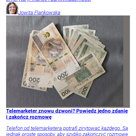
Jowita
Flankowska
Telemarketer znowu dzwoni? Powiedz jedno zdanie
i zakończ rozmowę
Telefon od telemarketera potrafi zirytować każdego. Są
jednak proste sposoby, aby szybko zakończyć rozmowę