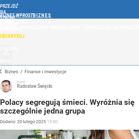
PRZEJDŹ
NA
BIZNES WPROST
STRONĘ
OPINIE
TWÓJ
GŁÓWNĄ
PORTFEL
GOSPODARKA
FINANSE
FIRMY
TECHNOLOGIE
NAJBOGATSI
WPROST.PL
UBSKRYBUJ
ZALOGUJ
MENU
Biznes
/
Finanse i inwestycje
Autor:
Radosław Święcki
Polacy segregują śmieci. Wyróżnia się
szczególnie jedna grupa
Dodano:
20
lutego
2025
15:50