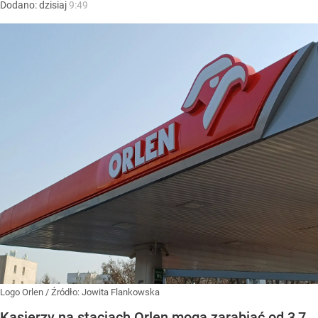
Dodano:
dzisiaj
9:49
Logo Orlen
/ Źródło:
Jowita Flankowska
Kasjerzy na stacjach Orlen mogą zarabiać od 3,7