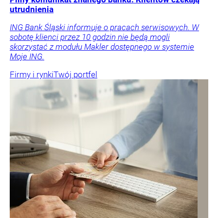
utrudnienia
ING Bank Śląski informuje o pracach serwisowych. W
sobotę klienci przez 10 godzin nie będą mogli
skorzystać z modułu Makler dostępnego w systemie
Moje ING.
Firmy i rynki
Twój portfel