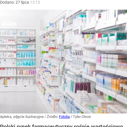
Dodano:
27
lipca
13:15
Apteka, zdjęcie ilustracyjne
/ Źródło:
Fotolia
/
Tyler Olson
Polski rynek farmaceutyczny rośnie wartościowo