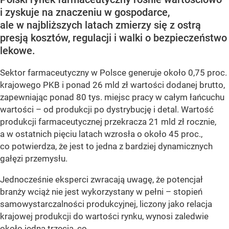
i zyskuje na znaczeniu w gospodarce,
ale w najbliższych latach zmierzy się z ostrą
presją kosztów, regulacji i walki o bezpieczeństwo
lekowe.
Sektor farmaceutyczny w Polsce generuje około 0,75 proc.
krajowego PKB i ponad 26 mld zł wartości dodanej brutto,
zapewniając ponad 80 tys. miejsc pracy w całym łańcuchu
wartości – od produkcji po dystrybucję i detal. Wartość
produkcji farmaceutycznej przekracza 21 mld zł rocznie,
a w ostatnich pięciu latach wzrosła o około 45 proc.,
co potwierdza, że jest to jedna z bardziej dynamicznych
gałęzi przemysłu.
Jednocześnie eksperci zwracają uwagę, że potencjał
branży wciąż nie jest wykorzystany w pełni – stopień
samowystarczalności produkcyjnej, liczony jako relacja
krajowej produkcji do wartości rynku, wynosi zaledwie
około jedną trzecią, co...