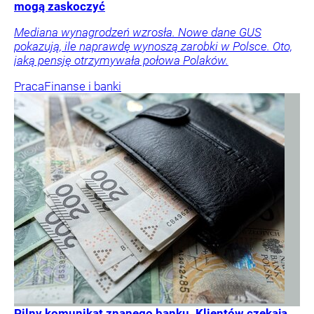
mogą zaskoczyć
Mediana wynagrodzeń wzrosła. Nowe dane GUS
pokazują, ile naprawdę wynoszą zarobki w Polsce. Oto,
jaką pensję otrzymywała połowa Polaków.
Praca
Finanse i banki
Pilny komunikat znanego banku. Klientów czekają