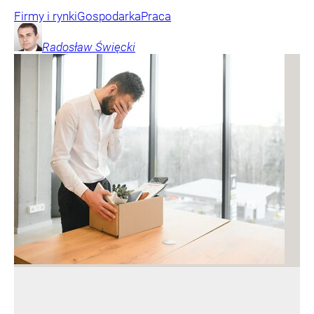
Firmy i rynki
Gospodarka
Praca
Radosław
Święcki