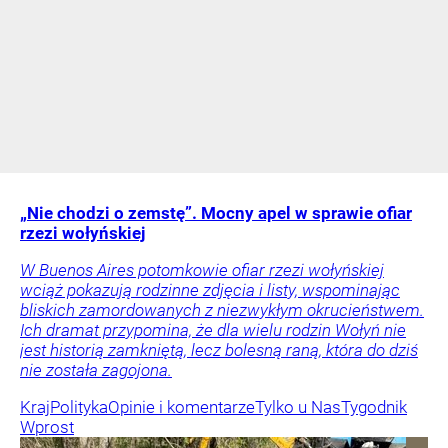
„Nie chodzi o zemstę”. Mocny apel w sprawie ofiar
rzezi wołyńskiej
W Buenos Aires potomkowie ofiar rzezi wołyńskiej
wciąż pokazują rodzinne zdjęcia i listy, wspominając
bliskich zamordowanych z niezwykłym okrucieństwem.
Ich dramat przypomina, że dla wielu rodzin Wołyń nie
jest historią zamkniętą, lecz bolesną raną, która do dziś
nie została zagojona.
Kraj
Polityka
Opinie i komentarze
Tylko u Nas
Tygodnik
Wprost