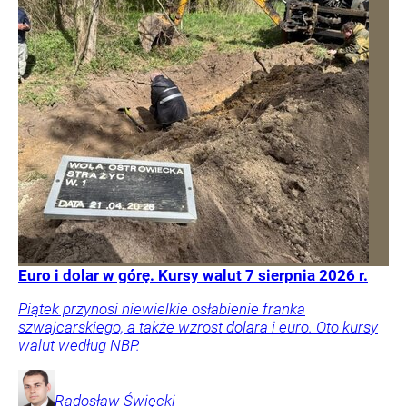
Euro i dolar w górę. Kursy walut 7 sierpnia 2026 r.
Piątek przynosi niewielkie osłabienie franka
szwajcarskiego, a także wzrost dolara i euro. Oto kursy
walut według NBP.
Radosław
Święcki