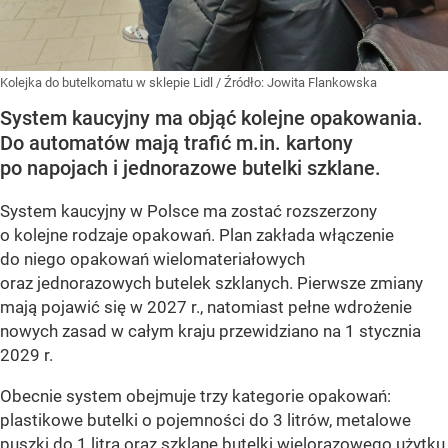
Kolejka do butelkomatu w sklepie Lidl
/ Źródło:
Jowita Flankowska
System kaucyjny ma objąć kolejne opakowania.
Do automatów mają trafić m.in. kartony
po napojach i jednorazowe butelki szklane.
System kaucyjny w Polsce ma zostać rozszerzony
o kolejne rodzaje opakowań. Plan zakłada włączenie
do niego opakowań wielomateriałowych
oraz jednorazowych butelek szklanych. Pierwsze zmiany
mają pojawić się w 2027 r., natomiast pełne wdrożenie
nowych zasad w całym kraju przewidziano na 1 stycznia
2029 r.
Obecnie system obejmuje trzy kategorie opakowań:
plastikowe butelki o pojemności do 3 litrów, metalowe
puszki do 1 litra oraz szklane butelki wielorazowego użytku