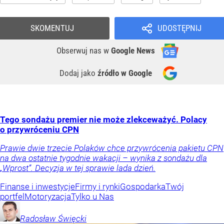
SKOMENTUJ
UDOSTĘPNIJ
Obserwuj nas
w
Google News
Dodaj jako
źródło w Google
Tego sondażu premier nie może zlekceważyć. Polacy
o przywróceniu CPN
Prawie dwie trzecie Polaków chce przywrócenia pakietu CPN
na dwa ostatnie tygodnie wakacji – wynika z sondażu dla
„Wprost”. Decyzja w tej sprawie lada dzień.
Finanse i inwestycje
Firmy i rynki
Gospodarka
Twój
portfel
Motoryzacja
Tylko u Nas
Radosław
Święcki