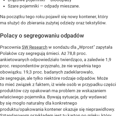
Szare pojemniki — odpady mieszane.
Na początku tego roku pojawił się nowy kontener, który
ma służyć do zbierania zużytej odzieży oraz tekstyliów.
Polacy o segregowaniu odpadów
Pracownia
SW Research
w sondażu dla „Wprost" zapytała
Polaków czy segregują śmieci. Aż 78,8 proc.
ankietowanych odpowiedziało twierdząco, a zaledwie 1,9
proc. respondentów przyznało, że nie wypełnia tego
obowiązku. 19,3 proc. badanych zadeklarowało,
że segreguje, ale tylko niektóre rodzaje odpadów. Może
to mieć związek z faktem, iż wiele osób w przypadku części
produktów czy opakowań ma problem ze wskazaniem
właściwego pojemnika. Bywają sytuacje, gdy wydawać
by się mogło naturalny dla konkretnego
produktu/opakowania kontener okazuje się nieprawidłowy.
Sztandarowym przykładem jest tu karton po mleku, który