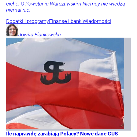
cicho. O Powstaniu Warszawskim Niemcy nie wiedzą
niemal nic.
Dodatki i programy
Finanse i banki
Wiadomości
Jowita
Flankowska
Ile naprawdę zarabiają Polacy? Nowe dane GUS