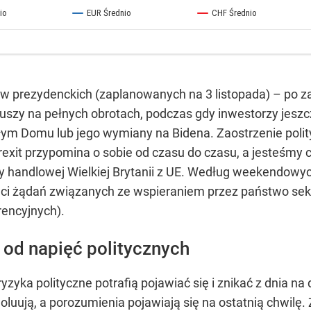
ów prezydenckich (zaplanowanych na 3 listopada) – po 
szy na pełnych obrotach, podczas gdy inwestorzy jeszcz
ym Domu lub jego wymiany na Bidena. Zaostrzenie poli
exit przypomina o sobie od czasu do czasu, a jesteśmy c
 handlowej Wielkiej Brytanii z UE. Według weekendowyc
zuci żądań związanych ze wspieraniem przez państwo sek
encyjnych).
 od napięć politycznych
ryzyka polityczne potrafią pojawiać się i znikać z dnia n
ują, a porozumienia pojawiają się na ostatnią chwilę. Za