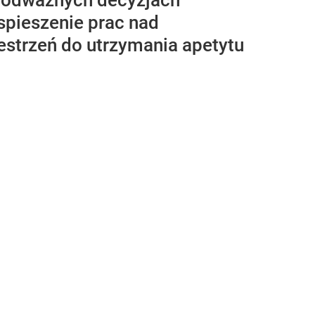
w odważnych decyzjach
yspieszenie prac nad
estrzeń do utrzymania apetytu