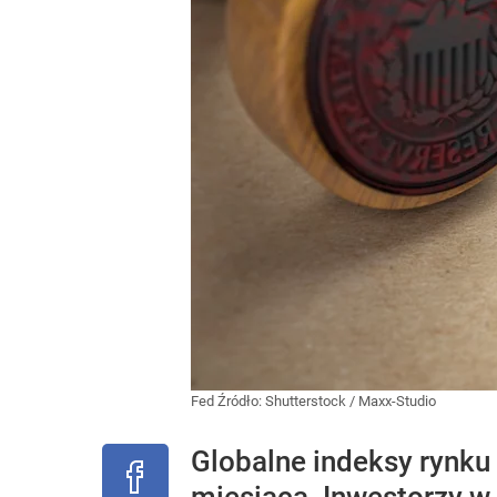
Fed
Źródło:
Shutterstock
/
Maxx-Studio
Globalne indeksy rynku