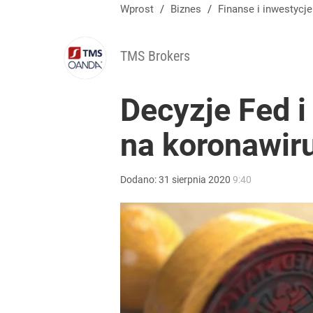
Wprost
/
Biznes
/
Finanse i inwestycje
TMS Brokers
Decyzje Fed i
na koronawiru
Dodano:
31
sierpnia
2020
9:40