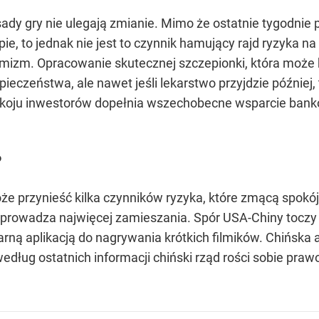
dy gry nie ulegają zmianie. Mimo że ostatnie tygodnie p
e, to jednak nie jest to czynnik hamujący rajd ryzyka n
mizm. Opracowanie skutecznej szczepionki, która może 
ieczeństwa, ale nawet jeśli lekarstwo przyjdzie później
koju inwestorów dopełnia wszechobecne wsparcie banków
?
że przynieść kilka czynników ryzyka, które zmącą spokój
wprowadza najwięcej zamieszania. Spór USA-Chiny toczy s
rną aplikacją do nagrywania krótkich filmików. Chińska 
według ostatnich informacji chiński rząd rości sobie pr