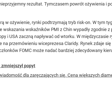
nieprzyjemny rezultat. Tymczasem powrót ożywienia i 
arą w ożywienie, rynki podtrzymają tryb risk-on. W tym 
wsze wskazania wskaźników PMI z Chin wypadły zgodnie 
opy i USA zaczną napływać od wtorku. W międzyczasie ry
 na przemówieniu wiceprezesa Claridy. Rynek zdaje się
 od członków FOMC może nadać bardziej zdecydowany kier
zmniejszył popyt
wiadomość dla zaręczających się. Cena większych diam