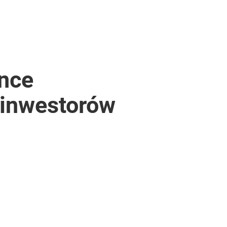
once
 inwestorów