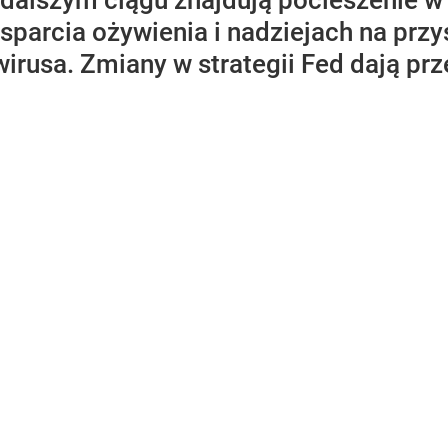
 dalszym ciągu znajdują pocieszenie 
sparcia ożywienia i nadziejach na prz
irusa. Zmiany w strategii Fed dają prz