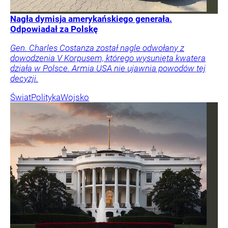
Nagła dymisja amerykańskiego generała.
Odpowiadał za Polskę
Gen. Charles Costanza został nagle odwołany z
dowodzenia V Korpusem, którego wysunięta kwatera
działa w Polsce. Armia USA nie ujawnia powodów tej
decyzji.
Świat
Polityka
Wojsko