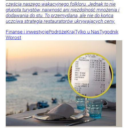
częścią naszego wakacyjnego folkloru. Jednak to nie
głupota turystów, naiwność ani niezdolność mnożenia i
dodawania do stu. To przemyślana, ale nie do końca
uczciwa strategia restauratorów ukrywających ceny.
Finanse i inwestycje
Podróże
Kraj
Tylko u Nas
Tygodnik
Wprost