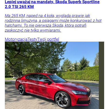
Lepiej uważaj na mandaty. Skoda Superb Sportline
2.0 TSI 265 KM
Ma 265 KM, napęd na 4 koła, wygląda prawie jak
rodzinna limuzyna, a osiągami może konkurować z hot
hatchami. To nie pierwsza Skoda, która potrafi
zaskoczyć nie tylko wymiarami.
Motoryzacja
Testy
Twój portfel