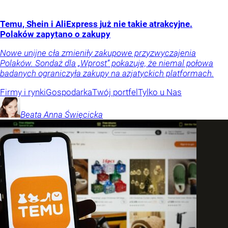
Temu, Shein i AliExpress już nie takie atrakcyjne.
Polaków zapytano o zakupy
Nowe unijne cła zmieniły zakupowe przyzwyczajenia
Polaków. Sondaż dla „Wprost” pokazuje, że niemal połowa
badanych ograniczyła zakupy na azjatyckich platformach.
Firmy i rynki
Gospodarka
Twój portfel
Tylko u Nas
Beata Anna
Święcicka