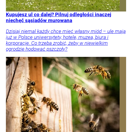
Kupujesz ul co dalej? Pilnuj odległości inaczej
niechęć sąsiadów murowana
Dzisiaj niemal każdy chce mieć własny miód – ule mają
już w Polsce uniwersytety, hotele, muzea, biura i
korporacje. Co trzeba zrobić, żeby w niewielkim
ogrodzie hodować pszczoły?