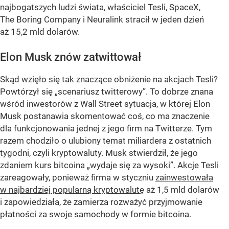
najbogatszych ludzi świata, właściciel Tesli, SpaceX,
The Boring Company i Neuralink stracił w jeden dzień
aż 15,2 mld dolarów.
Elon Musk znów zatwittował
Skąd wzięło się tak znaczące obniżenie na akcjach Tesli?
Powtórzył się „scenariusz twitterowy”. To dobrze znana
wśród inwestorów z Wall Street sytuacja, w której Elon
Musk postanawia skomentować coś, co ma znaczenie
dla funkcjonowania jednej z jego firm na Twitterze. Tym
razem chodziło o ulubiony temat miliardera z ostatnich
tygodni, czyli kryptowaluty. Musk stwierdził, że jego
zdaniem kurs bitcoina
„wydaje się za wysoki”
. Akcje Tesli
zareagowały, ponieważ firma w styczniu
zainwestowała
w najbardziej popularną kryptowalutę
aż 1,5 mld dolarów
i zapowiedziała, że zamierza rozważyć przyjmowanie
płatności za swoje samochody w formie bitcoina.