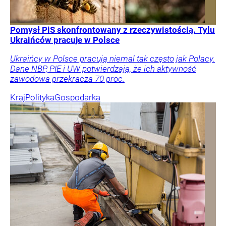
Pomysł PiS skonfrontowany z rzeczywistością. Tylu
Ukraińców pracuje w Polsce
Ukraińcy w Polsce pracują niemal tak często jak Polacy.
Dane NBP, PIE i UW potwierdzają, że ich aktywność
zawodowa przekracza 70 proc.
Kraj
Polityka
Gospodarka