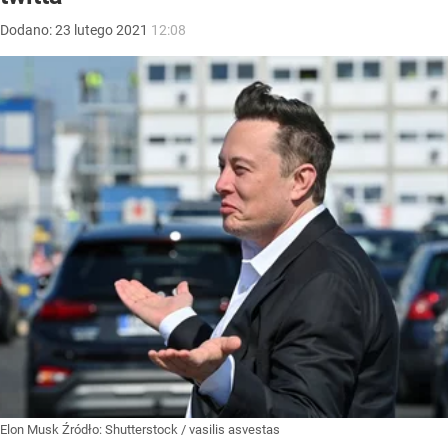
Dodano:
23
lutego
2021
12:08
Elon Musk
Źródło:
Shutterstock
/
vasilis asvestas