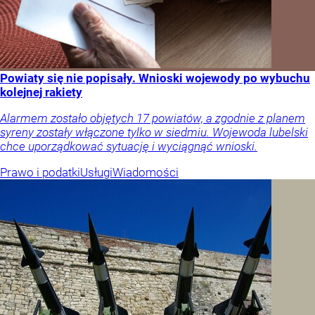
Powiaty się nie popisały. Wnioski wojewody po wybuchu
kolejnej rakiety
Alarmem zostało objętych 17 powiatów, a zgodnie z planem
syreny zostały włączone tylko w siedmiu. Wojewoda lubelski
chce uporządkować sytuację i wyciągnąć wnioski.
Prawo i podatki
Usługi
Wiadomości