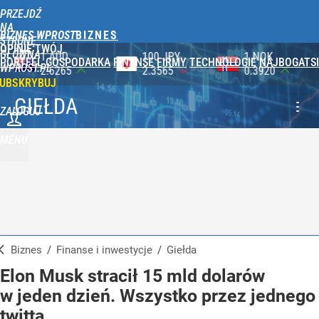
PRZEJDŹ
NA
BIZNES WPROST
STRONĘ
OPINIE
TWÓJ
GŁÓWNĄ
100 JPY
1 NOK
1 DKK
PORTFEL
GOSPODARKA
FINANSE
FIRMY
TECHNOLOGIE
NAJBOGATSI
WPROST.PL
2.3565
0.3920
0.5753
UBSKRYBUJ
GIEŁDA
ZALOGUJ
MENU
Biznes
/
Finanse i inwestycje
/
Giełda
Elon Musk stracił 15 mld dolarów
w jeden dzień. Wszystko przez jednego
twitta