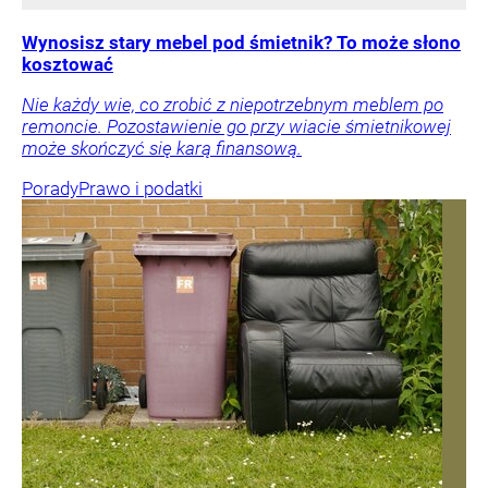
Wynosisz stary mebel pod śmietnik? To może słono
kosztować
Nie każdy wie, co zrobić z niepotrzebnym meblem po
remoncie. Pozostawienie go przy wiacie śmietnikowej
może skończyć się karą finansową.
Porady
Prawo i podatki