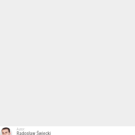
Autor:
Radosław Święcki