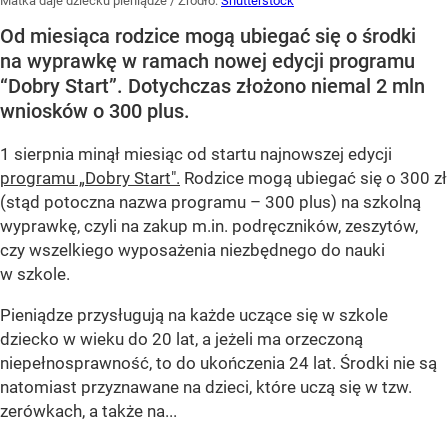
Matka daje dziecku pieniądze
/ Źródło:
Shutterstock
Od miesiąca rodzice mogą ubiegać się o środki
na wyprawkę w ramach nowej edycji programu
“Dobry Start”. Dotychczas złożono niemal 2 mln
wniosków o 300 plus.
1 sierpnia minął miesiąc od startu najnowszej edycji
programu „Dobry Start".
Rodzice mogą ubiegać się o 300 zł
(stąd potoczna nazwa programu – 300 plus) na szkolną
wyprawkę, czyli na zakup m.in. podręczników, zeszytów,
czy wszelkiego wyposażenia niezbędnego do nauki
w szkole.
Pieniądze przysługują na każde uczące się w szkole
dziecko w wieku do 20 lat, a jeżeli ma orzeczoną
niepełnosprawność, to do ukończenia 24 lat. Środki nie są
natomiast przyznawane na dzieci, które uczą się w tzw.
zerówkach, a także na...