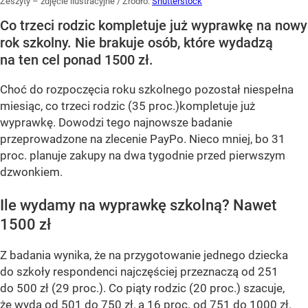
Zeszyty – zdjęcie ilustracyjne
/ Źródło:
Shutterstock
Co trzeci rodzic kompletuje już wyprawkę na nowy
rok szkolny. Nie brakuje osób, które wydadzą
na ten cel ponad 1500 zł.
Choć do rozpoczęcia roku szkolnego pozostał niespełna
miesiąc, co trzeci rodzic (35 proc.)kompletuje już
wyprawkę. Dowodzi tego najnowsze badanie
przeprowadzone na zlecenie PayPo. Nieco mniej, bo 31
proc. planuje zakupy na dwa tygodnie przed pierwszym
dzwonkiem.
Ile wydamy na wyprawkę szkolną? Nawet
1500 zł
Z badania wynika, że na przygotowanie jednego dziecka
do szkoły respondenci najczęściej przeznaczą od 251
do 500 zł (29 proc.). Co piąty rodzic (20 proc.) szacuje,
że wyda od 501 do 750 zł, a 16 proc. od 751 do 1000 zł.