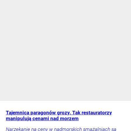
Tajemnica paragonów grozy. Tak restauratorzy
manipulują cenami nad morzem
Narzekanie na ceny w nadmorskich smażalniach są