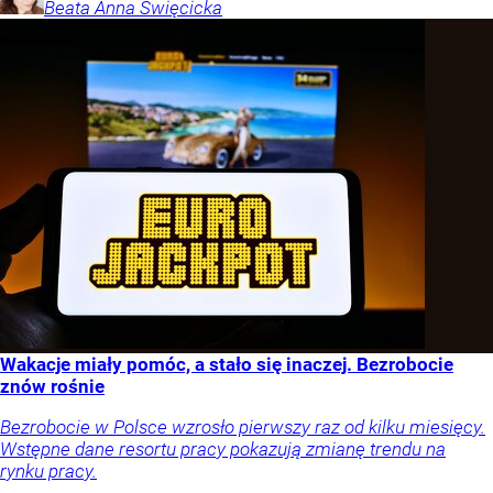
Beata Anna
Święcicka
Wakacje miały pomóc, a stało się inaczej. Bezrobocie
znów rośnie
Bezrobocie w Polsce wzrosło pierwszy raz od kilku miesięcy.
Wstępne dane resortu pracy pokazują zmianę trendu na
rynku pracy.