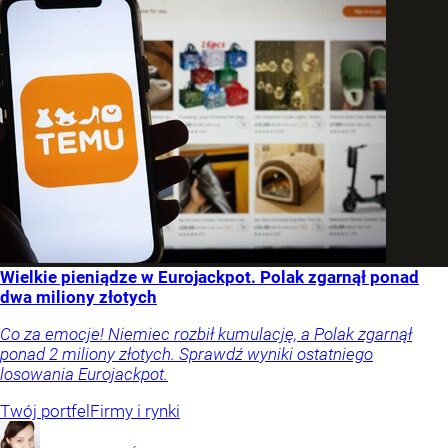
Wielkie pieniądze w Eurojackpot. Polak zgarnął ponad
dwa miliony złotych
Co za emocje! Niemiec rozbił kumulację, a Polak zgarnął
ponad 2 miliony złotych. Sprawdź wyniki ostatniego
losowania Eurojackpot.
Twój portfel
Firmy i rynki