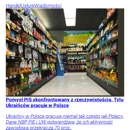
Handel
Usługi
Wiadomości
Pomysł PiS skonfrontowany z rzeczywistością. Tylu
Ukraińców pracuje w Polsce
Ukraińcy w Polsce pracują niemal tak często jak Polacy.
Dane NBP, PIE i UW potwierdzają, że ich aktywność
zawodowa przekracza 70 proc.