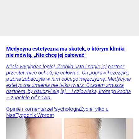
Medycyna estetyczna ma skutek, o którym kliniki
nie mówią. „Nie chcę jej całować”
Miała wyglądać lepiej. Zrobiła usta i nagle jej partner
przestał mieć ochotę ją całować. On poprawił szczękę,
a żona zobaczyła w nim obcego mężczyznę. Medycyna
estetyczna zmienia nie tylko twarz. Czasem zmusza
partnera, by nauczył się jej – i człowieka, którego kocha
– zupełnie od nowa.
Opinie i komentarze
Psychologia
Życie
Tylko u
Nas
Tygodnik Wprost