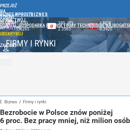
PRZEJDŹ
NA
BIZNES WPROST
STRONĘ
OPINIE
TWÓJ
GŁÓWNĄ
100 JPY
1 NOK
1 DKK
PORTFEL
GOSPODARKA
FINANSE
FIRMY
TECHNOLOGIE
NAJBOGATSI
WPROST.PL
2.3565
0.3920
0.5753
UBSKRYBUJ
FIRMY I RYNKI
ZALOGUJ
MENU
Biznes
/
Firmy i rynki
Bezrobocie w Polsce znów poniżej
6 proc. Bez pracy mniej, niż milion osób