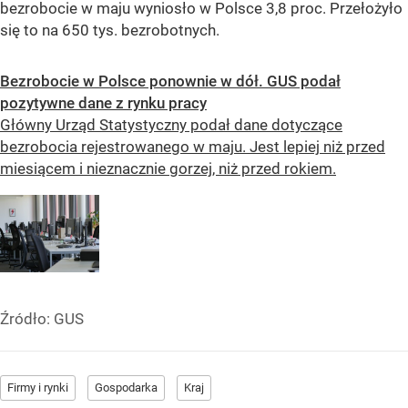
bezrobocie w maju wyniosło w Polsce 3,8 proc. Przełożyło
się to na 650 tys. bezrobotnych.
Bezrobocie w Polsce ponownie w dół. GUS podał
pozytywne dane z rynku pracy
Główny Urząd Statystyczny podał dane dotyczące
bezrobocia rejestrowanego w maju. Jest lepiej niż przed
miesiącem i nieznacznie gorzej, niż przed rokiem.
Źródło:
GUS
Firmy i rynki
Gospodarka
Kraj