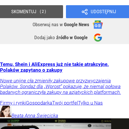
SKOMENTUJ
UDOSTĘPNIJ
2
Obserwuj nas
w
Google News
Dodaj jako
źródło w Google
Temu, Shein i AliExpress już nie takie atrakcyjne.
Polaków zapytano o zakupy
Nowe unijne cła zmieniły zakupowe przyzwyczajenia
Polaków. Sondaż dla „Wprost” pokazuje, że niemal połowa
badanych ograniczyła zakupy na azjatyckich platformach.
Firmy i rynki
Gospodarka
Twój portfel
Tylko u Nas
Beata Anna
Święcicka