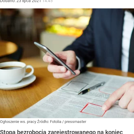
Dodano:
23
lipca
2021
14:45
Ogłoszenie ws. pracy
Źródło:
Fotolia
/
pressmaster
Stopa bezrobocia zarejestrowanego na koniec