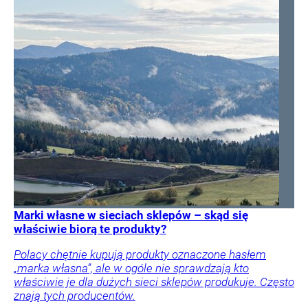
Marki własne w sieciach sklepów – skąd się
właściwie biorą te produkty?
Polacy chętnie kupują produkty oznaczone hasłem
„marka własna”, ale w ogóle nie sprawdzają kto
właściwie je dla dużych sieci sklepów produkuje. Często
znają tych producentów.