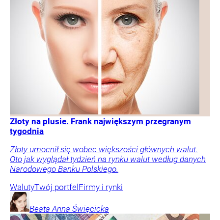
Złoty na plusie. Frank największym przegranym
tygodnia
Złoty umocnił się wobec większości głównych walut.
Oto jak wyglądał tydzień na rynku walut według danych
Narodowego Banku Polskiego.
Waluty
Twój portfel
Firmy i rynki
Beata Anna
Święcicka