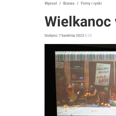
Wprost
/
Biznes
/
Firmy i rynki
Wielkanoc 
Dodano:
7
kwietnia
2023
8:35