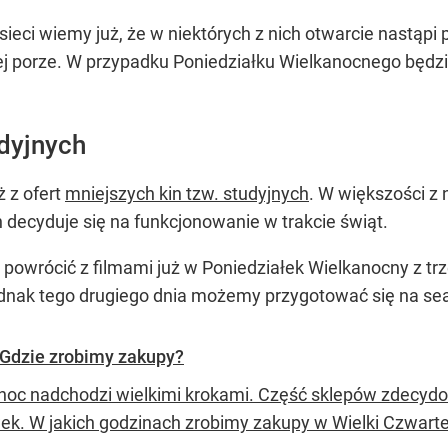
sieci wiemy już, że w niektórych z nich otwarcie nastąp
ej porze. W przypadku Poniedziałku Wielkanocnego będzi
dyjnych
ż z ofert
mniejszych kin tzw. studyjnych
. W większości z 
 decyduje się na funkcjonowanie w trakcie świąt.
 powrócić z filmami już w Poniedziałek Wielkanocny z tr
ednak tego drugiego dnia możemy przygotować się na se
 Gdzie zrobimy zakupy?
noc nadchodzi wielkimi krokami. Część sklepów zdecydow
ek. W jakich godzinach zrobimy zakupy w Wielki Czwartek