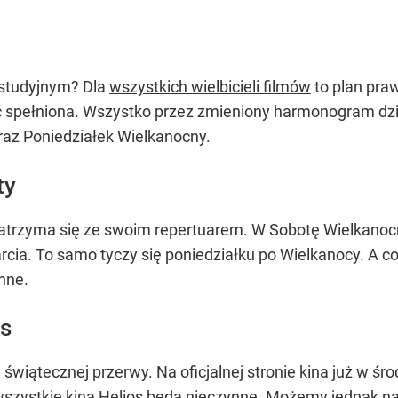
e studyjnym? Dla
wszystkich wielbicieli filmów
to plan praw
ć spełniona. Wszystko przez zmieniony harmonogram dzi
raz Poniedziałek Wielkanocny.
ty
zatrzyma się ze swoim repertuarem. W Sobotę Wielkanocn
ia. To samo tyczy się poniedziałku po Wielkanocy. A co 
nne.
os
świątecznej przerwy. Na oficjalnej stronie kina już w śr
wszystkie kina Helios będą nieczynne. Możemy jednak na