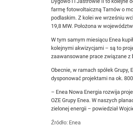
Dygowo I i Jastrowie II to kolejne
farmę fotowoltaiczną Tarnów o m
podlaskim. Z kolei we wrześniu w
19,8 MW. Położona w województwie
W tym samym miesiącu Enea kupił
kolejnymi akwizycjami – są to pro
zaawansowane prace związane z 
Obecnie, w ramach spółek Grupy, E
dysponować projektami na ok. 80
– Enea Nowa Energia rozwija proje
OZE Grupy Enea. W naszych planach 
zielonej energii – powiedział Wojc
Źródło:
Enea