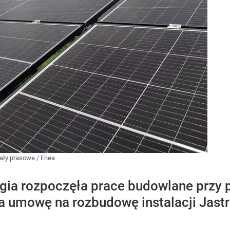
iały prasowe
/
Enea
ia rozpoczęła prace budowlane przy p
a umowę na rozbudowę instalacji Jastro