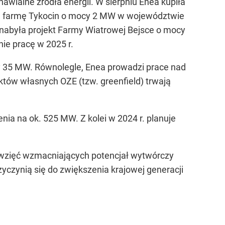
awialne źródła energii. W sierpniu Enea kupiła
cą farmę Tykocin o mocy 2 MW w województwie
nabyła projekt Farmy Wiatrowej Bejsce o mocy
ie pracę w 2025 r.
 35 MW. Równolegle, Enea prowadzi prace nad
któw własnych OZE (tzw. greenfield) trwają
ia na ok. 525 MW. Z kolei w 2024 r. planuje
sięwzięć wzmacniających potencjał wytwórczy
zyczynią się do zwiększenia krajowej generacji