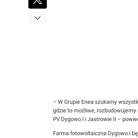
– W Grupie Enea szukamy wszystkic
gdzie to możliwe, rozbudowujemy m
PV Dygowo I i Jastrowie II – powi
Farma fotowoltaiczna Dygowo I będz