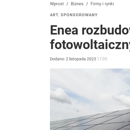
Blisko 200 tys. takich aktów w rok. Polacy masow
Wprost
/
Biznes
/
Firmy i rynki
ART. SPONSOROWANY
dodaj
Enea rozbudow
Tego sondażu premier nie może zlekceważyć. Pol
fotowoltaicz
8
Dodano:
2
listopada
2023
17:05
Tajemnica paragonów grozy. Tak restauratorzy m
dodaj