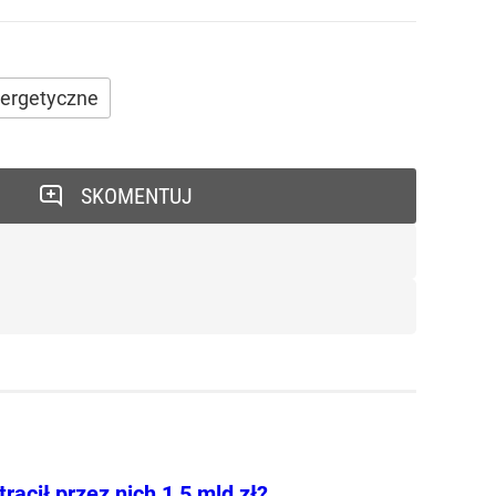
ergetyczne
SKOMENTUJ
tracił przez nich 1,5 mld zł?