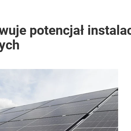
o przekazują sobie nieruchomości
uje potencjał instalac
acy o przywróceniu CPN
nych
anipulują cenami nad morzem