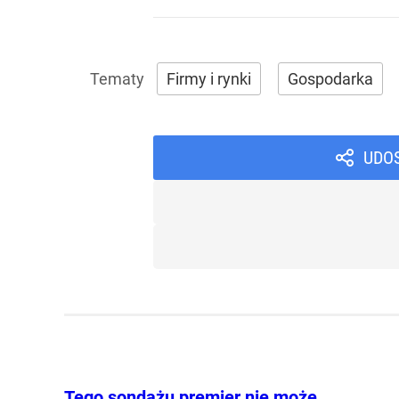
Firmy i rynki
Gospodarka
UDO
Tego sondażu premier nie może