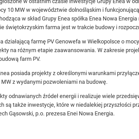
 ogłoszone w ostatnim czasie inwestycje Grupy Enea w odn
ocy 10 MW w województwie dolnośląskim i funkcjonują
chodząca w skład Grupy Enea spółka Enea Nowa Energia 
 świętokrzyskim farma jest w trakcie budowy i rozpoczn
a działającą farmę PV Genowefa w Wielkopolsce o mocy
jekty na różnym etapie zaawansowania. W zakresie proje
budową farm PV.
nea posiada projekty z określonymi warunkami przyłączen
0 MW z wydanymi pozwoleniami na budowę.
kty odnawianych źródeł energii i realizuje wiele przed
są także inwestycje, które w niedalekiej przyszłości pr
iech Gąsowski, p.o. prezesa Enei Nowa Energia.