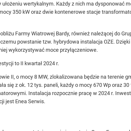
przy ułożeniu wertykalnym. Każdy z nich ma dysponować m
mocy 350 kW oraz dwie kontenerowe stacje transformato
pobliżu Farmy Wiatrowej Bardy, również należącej do Gru
i czemu powstanie tzw. hybrydowa instalacja OZE. Dzię
niej wykorzystywać moce przyłączeniowe.
ycji to II kwartał 2024 r.
owie II, o mocy 8 MW, zlokalizowana będzie na terenie gmi
adała się z ok. 12 tys. paneli, każdy o mocy 670 Wp ora
torowymi. Instalacja rozpocznie pracę w 2024 r. Inwest
i jest Enea Serwis.