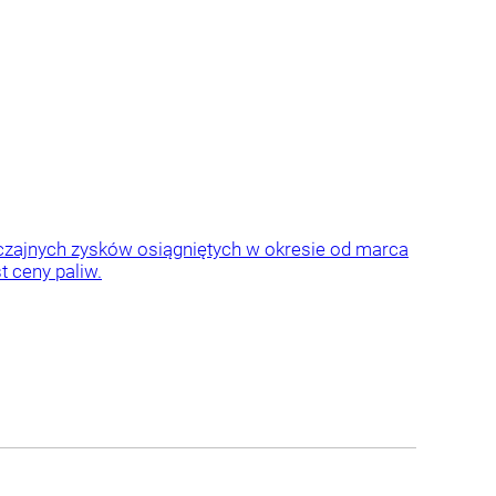
yczajnych zysków osiągniętych w okresie od marca
t ceny paliw.