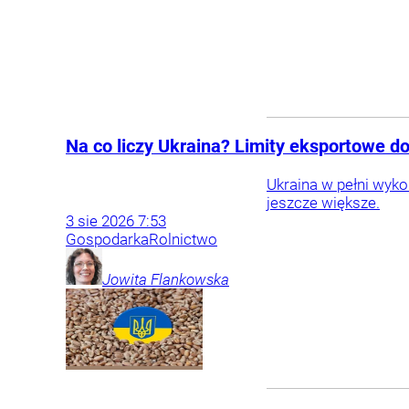
Na co liczy Ukraina? Limity eksportowe d
Ukraina w pełni wykor
jeszcze większe.
3
sie
2026
7:53
Gospodarka
Rolnictwo
Jowita
Flankowska