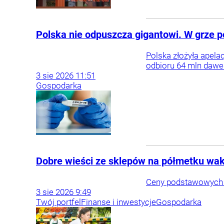
Polska nie odpuszcza gigantowi. W grze p
Polska złożyła apela
odbioru 64 mln dawe
3
sie
2026
11:51
Gospodarka
Dobre wieści ze sklepów na półmetku wakac
Ceny podstawowych pr
3
sie
2026
9:49
Twój portfel
Finanse i inwestycje
Gospodarka