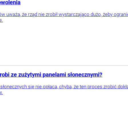
owolenia
w uważa, że rząd nie zrobił wystarczająco dużo, żeby ogran
e.
zrobi ze zużytymi panelami słonecznymi?
słonecznych się nie opłaca, chyba, że ten proces zrobić dokł
w.