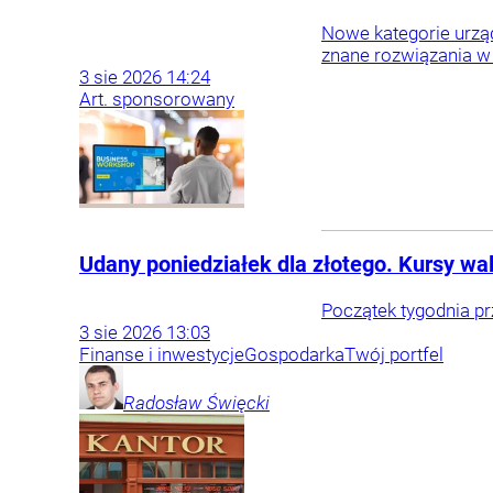
Nowe kategorie urząd
znane rozwiązania w
3
sie
2026
14:24
Art. sponsorowany
Udany poniedziałek dla złotego. Kursy walu
Początek tygodnia p
3
sie
2026
13:03
Finanse i inwestycje
Gospodarka
Twój portfel
Radosław
Święcki