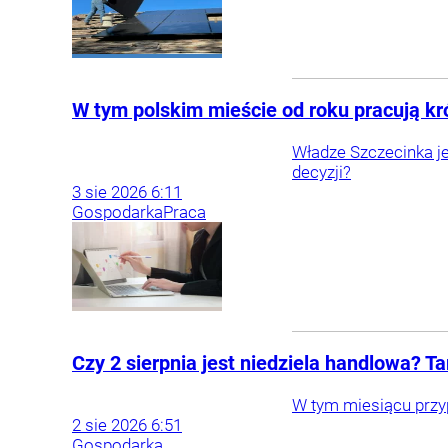
W tym polskim mieście od roku pracują kró
Władze Szczecinka je
decyzji?
3
sie
2026
6:11
Gospodarka
Praca
Czy 2 sierpnia jest niedziela handlowa? T
W tym miesiącu przy
2
sie
2026
6:51
Gospodarka