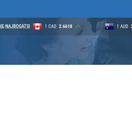
IE
NAJBOGATSI
2
1 CAD
2.6618
1 AUD