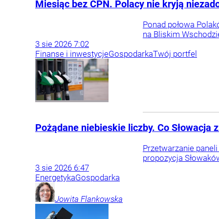
Miesiąc bez CPN. Polacy nie kryją niezad
Ponad połowa Polakó
na Bliskim Wschodzi
3
sie
2026
7:02
Finanse i inwestycje
Gospodarka
Twój portfel
Pożądane niebieskie liczby. Co Słowacja 
Przetwarzanie paneli 
propozycja Słowakó
3
sie
2026
6:47
Energetyka
Gospodarka
Jowita
Flankowska