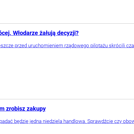
cej. Włodarze żałują decyzji?
szcze przed uruchomieniem rządowego pilotażu skrócili cza
am zrobisz zakupy
padać będzie jedna niedziela handlowa. Sprawdźcie czy obow