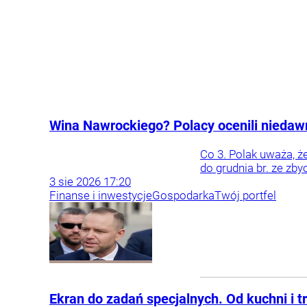
Wina Nawrockiego? Polacy ocenili niedaw
Co 3. Polak uważa, 
do grudnia br. ze zb
3
sie
2026
17:20
Finanse i inwestycje
Gospodarka
Twój portfel
Ekran do zadań specjalnych. Od kuchni i t