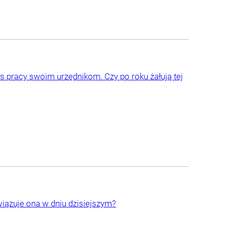
s pracy swoim urzędnikom. Czy po roku żałują tej
iązuje ona w dniu dzisiejszym?