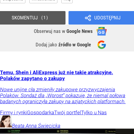
SKOMENTUJ
UDOSTĘPNIJ
1
Obserwuj nas
w
Google News
Dodaj jako
źródło w Google
Temu, Shein i AliExpress już nie takie atrakcyjne.
Polaków zapytano o zakupy
Nowe unijne cła zmieniły zakupowe przyzwyczajenia
Polaków. Sondaż dla „Wprost” pokazuje, że niemal połowa
badanych ograniczyła zakupy na azjatyckich platformach.
Firmy i rynki
Gospodarka
Twój portfel
Tylko u Nas
Beata Anna
Święcicka