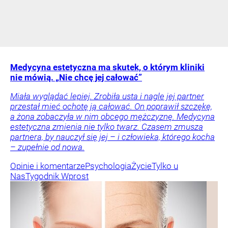
Medycyna estetyczna ma skutek, o którym kliniki
nie mówią. „Nie chcę jej całować”
Miała wyglądać lepiej. Zrobiła usta i nagle jej partner
przestał mieć ochotę ją całować. On poprawił szczękę,
a żona zobaczyła w nim obcego mężczyznę. Medycyna
estetyczna zmienia nie tylko twarz. Czasem zmusza
partnera, by nauczył się jej – i człowieka, którego kocha
– zupełnie od nowa.
Opinie i komentarze
Psychologia
Życie
Tylko u
Nas
Tygodnik Wprost