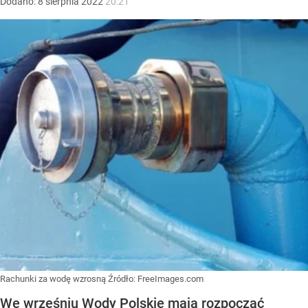
Dodano:
8
sierpnia
2022
20:21
Rachunki za wodę wzrosną
Źródło:
FreeImages.com
We wrześniu Wody Polskie mają rozpocząć