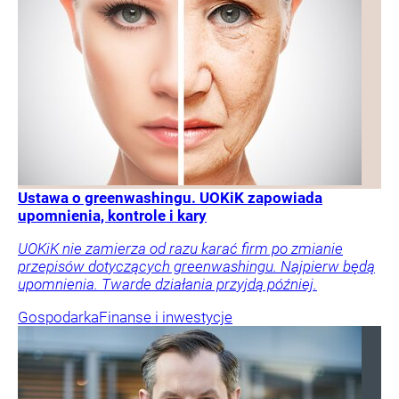
Ustawa o greenwashingu. UOKiK zapowiada
upomnienia, kontrole i kary
UOKiK nie zamierza od razu karać firm po zmianie
przepisów dotyczących greenwashingu. Najpierw będą
upomnienia. Twarde działania przyjdą później.
Gospodarka
Finanse i inwestycje