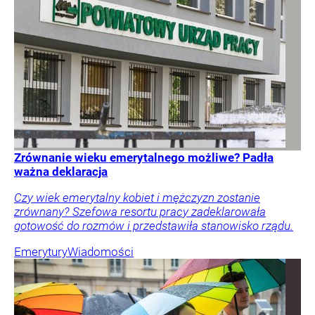
Zrównanie wieku emerytalnego możliwe? Padła
ważna deklaracja
Czy wiek emerytalny kobiet i mężczyzn zostanie
zrównany? Szefowa resortu pracy zadeklarowała
gotowość do rozmów i przedstawiła stanowisko rządu.
Emerytury
Wiadomości