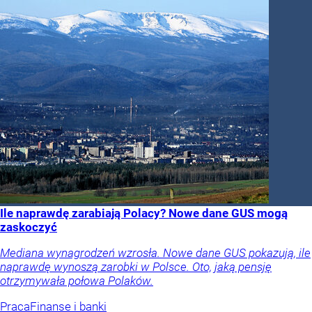
Ile naprawdę zarabiają Polacy? Nowe dane GUS mogą
zaskoczyć
Mediana wynagrodzeń wzrosła. Nowe dane GUS pokazują, ile
naprawdę wynoszą zarobki w Polsce. Oto, jaką pensję
otrzymywała połowa Polaków.
Praca
Finanse i banki