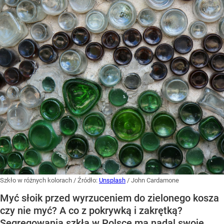
Szkło w różnych kolorach
/ Źródło:
Unsplash
/
John Cardamone
Myć słoik przed wyrzuceniem do zielonego kosza
czy nie myć? A co z pokrywką i zakrętką?
Segregowania szkła w Polsce ma nadal swoje