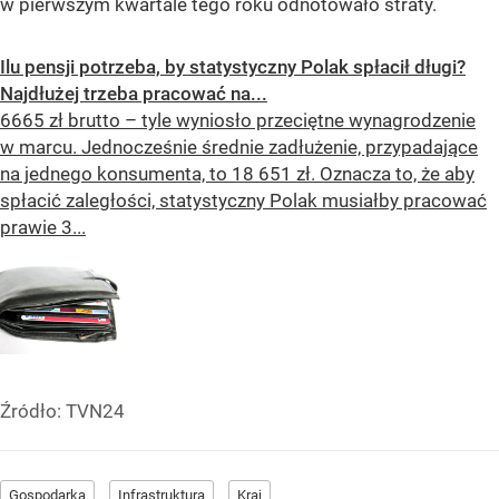
w pierwszym kwartale tego roku odnotowało straty.
Ilu pensji potrzeba, by statystyczny Polak spłacił długi?
Najdłużej trzeba pracować na...
6665 zł brutto – tyle wyniosło przeciętne wynagrodzenie
w marcu. Jednocześnie średnie zadłużenie, przypadające
na jednego konsumenta, to 18 651 zł. Oznacza to, że aby
spłacić zaległości, statystyczny Polak musiałby pracować
prawie 3...
Źródło:
TVN24
Gospodarka
Infrastruktura
Kraj