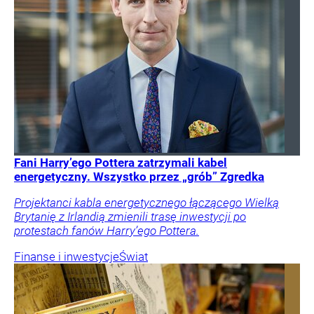
Fani Harry’ego Pottera zatrzymali kabel
energetyczny. Wszystko przez „grób” Zgredka
Projektanci kabla energetycznego łączącego Wielką
Brytanię z Irlandią zmienili trasę inwestycji po
protestach fanów Harry’ego Pottera.
Finanse i inwestycje
Świat