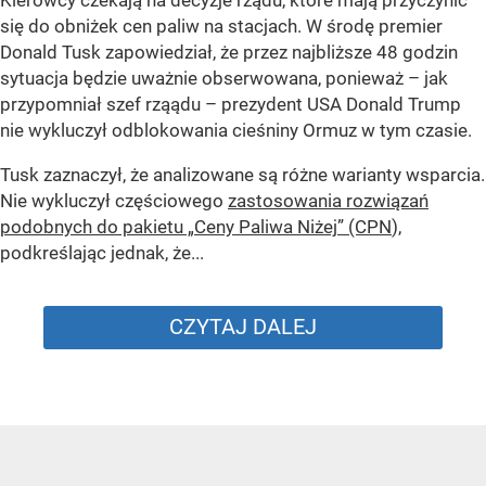
Kierowcy czekają na decyzje rządu, które mają przyczynić
się do obniżek cen paliw na stacjach. W środę premier
Donald Tusk zapowiedział, że przez najbliższe 48 godzin
sytuacja będzie uważnie obserwowana, ponieważ – jak
przypomniał szef rząądu – prezydent USA Donald Trump
nie wykluczył odblokowania cieśniny Ormuz w tym czasie.
Tusk zaznaczył, że analizowane są różne warianty wsparcia.
Nie wykluczył częściowego
zastosowania rozwiązań
podobnych do pakietu „Ceny Paliwa Niżej” (CPN
),
podkreślając jednak, że...
CZYTAJ DALEJ