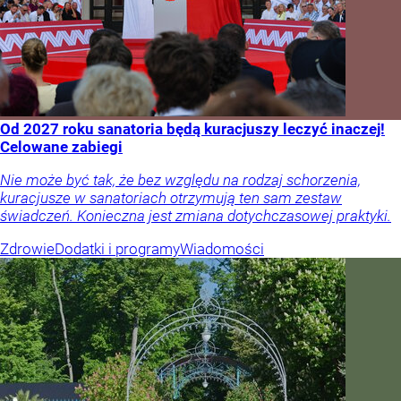
Od 2027 roku sanatoria będą kuracjuszy leczyć inaczej!
Celowane zabiegi
Nie może być tak, że bez względu na rodzaj schorzenia,
kuracjusze w sanatoriach otrzymują ten sam zestaw
świadczeń. Konieczna jest zmiana dotychczasowej praktyki.
Zdrowie
Dodatki i programy
Wiadomości