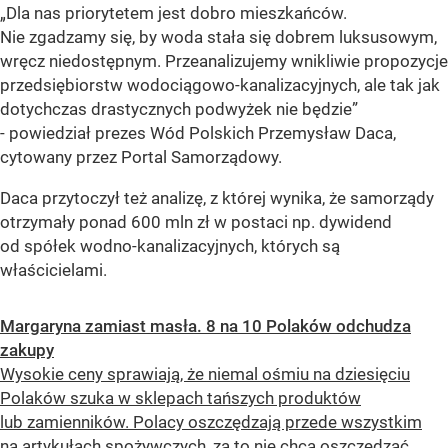
„Dla nas priorytetem jest dobro mieszkańców.
Nie zgadzamy się, by woda stała się dobrem luksusowym,
wręcz niedostępnym. Przeanalizujemy wnikliwie propozycje
przedsiębiorstw wodociągowo-kanalizacyjnych, ale tak jak
dotychczas drastycznych podwyżek nie będzie”
- powiedział prezes Wód Polskich Przemysław Daca,
cytowany przez Portal Samorządowy.
Daca przytoczył też analizę, z której wynika, że samorządy
otrzymały ponad 600 mln zł w postaci np. dywidend
od spółek wodno-kanalizacyjnych, których są
właścicielami.
Margaryna zamiast masła. 8 na 10 Polaków odchudza
zakupy
Wysokie ceny sprawiają, że niemal ośmiu na dziesięciu
Polaków szuka w sklepach tańszych produktów
lub zamienników. Polacy oszczędzają przede wszystkim
na artykułach spożywczych, za to nie chcą oszczędzać