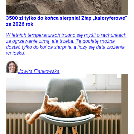
3500 zł tylko do końca sierpnia! Złap „kaloryferowe”
za 2026 rok
W letnich temperaturach trudno się myśli o rachunkach
za ogrzewanie zimą, ale trzeba. Tę dopłatę można
dostać tylko do końca sierpnia, a liczy się data złożenia
wniosku.
Jowita
Flankowska