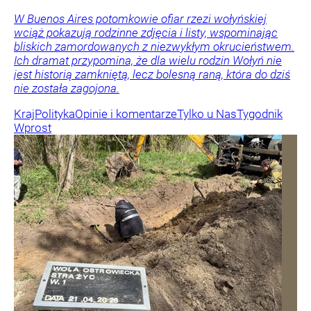
W Buenos Aires potomkowie ofiar rzezi wołyńskiej
wciąż pokazują rodzinne zdjęcia i listy, wspominając
bliskich zamordowanych z niezwykłym okrucieństwem.
Ich dramat przypomina, że dla wielu rodzin Wołyń nie
jest historią zamkniętą, lecz bolesną raną, która do dziś
nie została zagojona.
Kraj
Polityka
Opinie i komentarze
Tylko u Nas
Tygodnik
Wprost