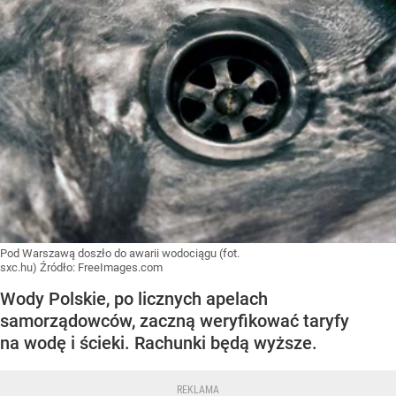
Pod Warszawą doszło do awarii wodociągu (fot.
sxc.hu)
Źródło:
FreeImages.com
Wody Polskie, po licznych apelach
samorządowców, zaczną weryfikować taryfy
na wodę i ścieki. Rachunki będą wyższe.