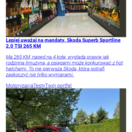
Lepiej uważaj na mandaty. Skoda Superb Sportline
2.0 TSI 265 KM
Ma 265 KM, napęd na 4 koła, wygląda prawie jak
rodzinna limuzyna, a osiągami może konkurować z hot
hatchami. To nie pierwsza Skoda, która potrafi
zaskoczyć nie tylko wymiarami.
Motoryzacja
Testy
Twój portfel