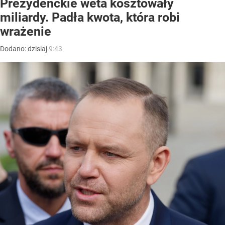
Prezydenckie weta kosztowały
miliardy. Padła kwota, która robi
wrażenie
Dodano:
dzisiaj
9:43