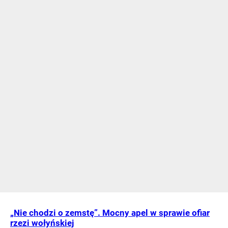
„Nie chodzi o zemstę”. Mocny apel w sprawie ofiar
rzezi wołyńskiej