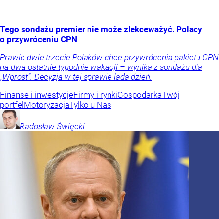
Tego sondażu premier nie może zlekceważyć. Polacy
o przywróceniu CPN
Prawie dwie trzecie Polaków chce przywrócenia pakietu CPN
na dwa ostatnie tygodnie wakacji – wynika z sondażu dla
„Wprost”. Decyzja w tej sprawie lada dzień.
Finanse i inwestycje
Firmy i rynki
Gospodarka
Twój
portfel
Motoryzacja
Tylko u Nas
Radosław
Święcki