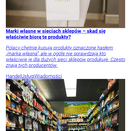
Marki własne w sieciach sklepów – skąd się
właściwie biorą te produkty?
Polacy chętnie kupują produkty oznaczone hasłem
„marka własna”, ale w ogóle nie sprawdzają kto
właściwie je dla dużych sieci sklepów produkuje. Często
znają tych producentów.
Handel
Usługi
Wiadomości