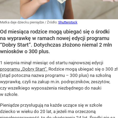
Matka daje dziecku pieniądze
/ Źródło:
Shutterstock
Od miesiąca rodzice mogą ubiegać się o środki
na wyprawkę w ramach nowej edycji programu
“Dobry Start”. Dotychczas złożono niemal 2 mln
wniosków o 300 plus.
1 sierpnia minął miesiąc od startu najnowszej edycji
programu „Dobry Start".
Rodzice mogą ubiegać się o 300 zł
(stąd potoczna nazwa programu – 300 plus) na szkolną
wyprawkę, czyli na zakup m.in. podręczników, zeszytów,
czy wszelkiego wyposażenia niezbędnego do nauki
w szkole.
Pieniądze przysługują na każde uczące się w szkole
dziecko w wieku do 20 lat, a jeżeli ma orzeczoną
niepełnosprawność, to do ukończenia 24 lat. Środki nie są