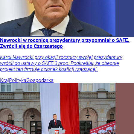
Nawrocki w rocznicę prezydentury przypomniał o SAFE.
Zwrócił się do Czarzastego
Karol Nawrocki przy okazji rocznicy swojej prezydentury
wrócił do ustawy o SAFE 0 proc. Podkreślał, że obecnie
projekt ten firmuje członek koalicji rządzącej.
Kraj
Polityka
Gospodarka