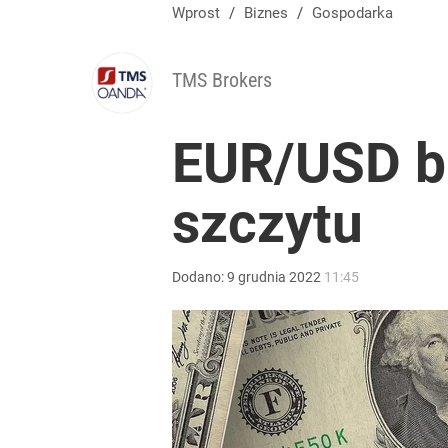
Na taki komunikat kierowcy czekali od dawna. „Op
Wprost
/
Biznes
/
Gospodarka
dodaj
TMS Brokers
Wystawisz starą kanapę pod śmietnik? Możesz do
EUR/USD b
dodaj
szczytu
„Nie chodzi o zemstę”. Mocny apel w sprawie ofiar 
Dodano:
9
grudnia
2022
11:45
dodaj