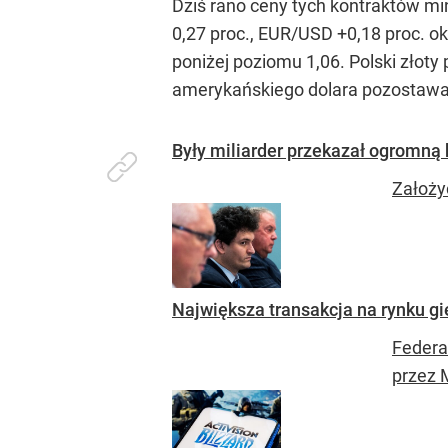
Dziś rano ceny tych kontraktów mi
0,27 proc., EUR/USD +0,18 proc. ok
poniżej poziomu 1,06. Polski złoty
amerykańskiego dolara pozostawał
Były miliarder przekazał ogromną k
Założyc
Największa transakcja na rynku g
Federa
przez 