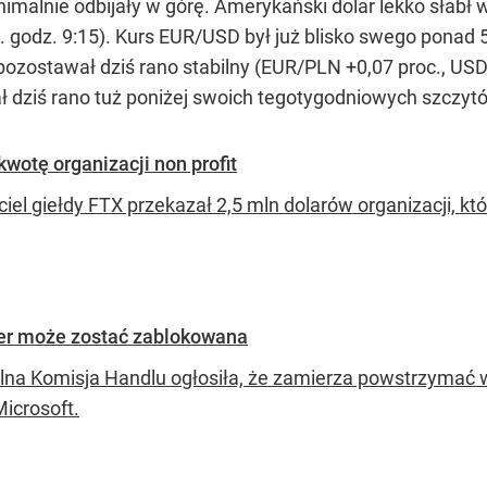
nimalnie odbijały w górę. Amerykański dolar lekko słabł
. godz. 9:15). Kurs EUR/USD był już blisko swego ponad 
 pozostawał dziś rano stabilny (EUR/PLN +0,07 proc., US
 dziś rano tuż poniżej swoich tegotygodniowych szczytó
wotę organizacji non profit
iel giełdy FTX przekazał 2,5 mln dolarów organizacji, kt
ier może zostać zablokowana
lna Komisja Handlu ogłosiła, że zamierza powstrzymać w
Microsoft.