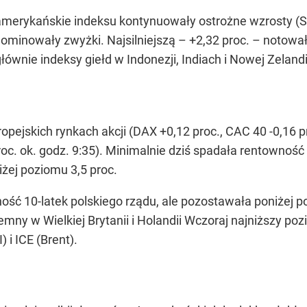
merykańskie indeksu kontynuowały ostrożne wzrosty (S&P
 dominowały zwyżki. Najsilniejszą – +2,32 proc. – notow
łównie indeksy giełd w Indonezji, Indiach i Nowej Zelandi
ropejskich rynkach akcji (DAX +0,12 proc., CAC 40 -0,16 
oc. ok. godz. 9:35). Minimalnie dziś spadała rentowność
żej poziomu 3,5 proc.
ość 10-latek polskiego rządu, ale pozostawała poniżej po
mny w Wielkiej Brytanii i Holandii Wczoraj najniższy poz
i ICE (Brent).