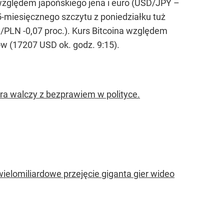
 względem japońskiego jena i euro (USD/JPY –
5-miesięcznego szczytu z poniedziałku tuż
D/PLN -0,07 proc.). Kurs Bitcoina względem
w (17207 USD ok. godz. 9:15).
óra walczy z bezprawiem w polityce.
ielomiliardowe przejęcie giganta gier wideo