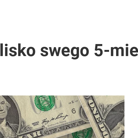
tymistyczne wieści”
stać 500 zł mandatu
lisko swego 5-mi
rzezi wołyńskiej