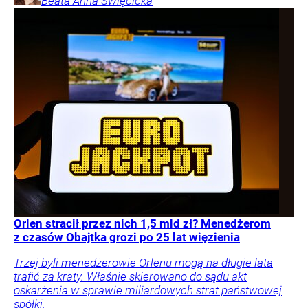
Beata Anna
Święcicka
Orlen stracił przez nich 1,5 mld zł? Menedżerom
z czasów Obajtka grozi po 25 lat więzienia
Trzej byli menedżerowie Orlenu mogą na długie lata
trafić za kraty. Właśnie skierowano do sądu akt
oskarżenia w sprawie miliardowych strat państwowej
spółki.