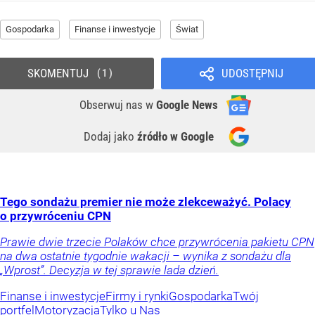
Gospodarka
Finanse i inwestycje
Świat
SKOMENTUJ
UDOSTĘPNIJ
1
Obserwuj nas
w
Google News
Dodaj jako
źródło w Google
Tego sondażu premier nie może zlekceważyć. Polacy
o przywróceniu CPN
Prawie dwie trzecie Polaków chce przywrócenia pakietu CPN
na dwa ostatnie tygodnie wakacji – wynika z sondażu dla
„Wprost”. Decyzja w tej sprawie lada dzień.
Finanse i inwestycje
Firmy i rynki
Gospodarka
Twój
portfel
Motoryzacja
Tylko u Nas