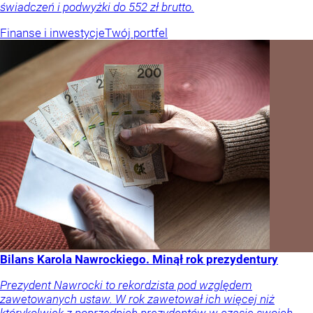
świadczeń i podwyżki do 552 zł brutto.
Finanse i inwestycje
Twój portfel
Bilans Karola Nawrockiego. Minął rok prezydentury
Prezydent Nawrocki to rekordzista pod względem
zawetowanych ustaw. W rok zawetował ich więcej niż
którykolwiek z poprzednich prezydentów w czasie swoich