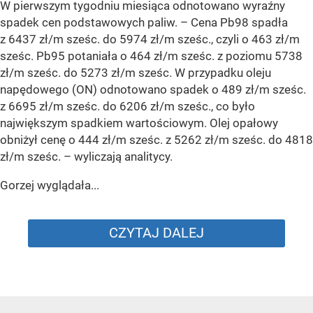
W pierwszym tygodniu miesiąca odnotowano wyraźny
spadek cen podstawowych paliw. –
Cena Pb98 spadła
z 6437 zł/m sześc. do 5974 zł/m sześc., czyli o 463 zł/m
sześc. Pb95 potaniała o 464 zł/m sześc. z poziomu 5738
zł/m sześc. do 5273 zł/m sześc. W przypadku oleju
napędowego (ON) odnotowano spadek o 489 zł/m sześc.
z 6695 zł/m sześc. do 6206 zł/m sześc., co było
największym spadkiem wartościowym. Olej opałowy
obniżył cenę o 444 zł/m sześc. z 5262 zł/m sześc. do 4818
zł/m sześc.
– wyliczają analitycy.
Gorzej wyglądała...
CZYTAJ DALEJ