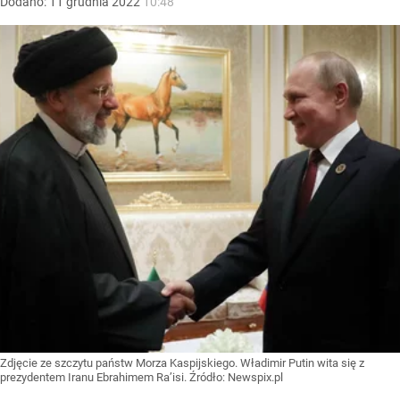
Dodano:
11
grudnia
2022
10:48
Zdjęcie ze szczytu państw Morza Kaspijskiego. Władimir Putin wita się z
prezydentem Iranu Ebrahimem Ra’isi.
Źródło:
Newspix.pl