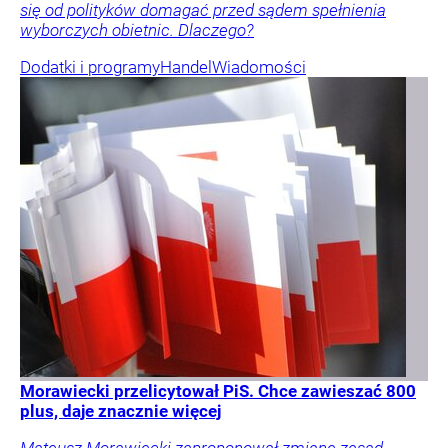
się od polityków domagać przed sądem spełnienia
wyborczych obietnic. Dlaczego?
Dodatki i programy
Handel
Wiadomości
Morawiecki przelicytował PiS. Chce zawieszać 800
plus, daje znacznie więcej
Mateusz Morawiecki zaproponował zmianę zasad