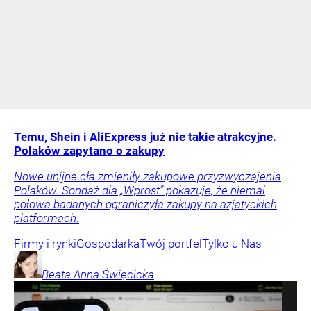
Temu, Shein i AliExpress już nie takie atrakcyjne.
Polaków zapytano o zakupy
Nowe unijne cła zmieniły zakupowe przyzwyczajenia
Polaków. Sondaż dla „Wprost” pokazuje, że niemal
połowa badanych ograniczyła zakupy na azjatyckich
platformach.
Firmy i rynki
Gospodarka
Twój portfel
Tylko u Nas
Beata Anna
Święcicka