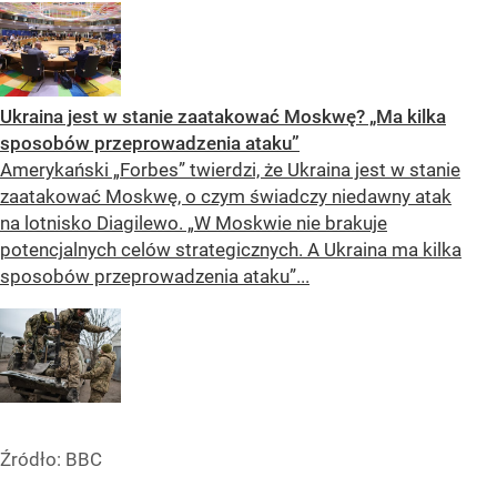
Ukraina jest w stanie zaatakować Moskwę? „Ma kilka
sposobów przeprowadzenia ataku”
Amerykański „Forbes” twierdzi, że Ukraina jest w stanie
zaatakować Moskwę, o czym świadczy niedawny atak
na lotnisko Diagilewo. „W Moskwie nie brakuje
potencjalnych celów strategicznych. A Ukraina ma kilka
sposobów przeprowadzenia ataku”...
Źródło:
BBC