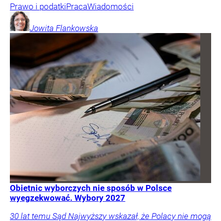
Prawo i podatki
Praca
Wiadomości
Jowita
Flankowska
Obietnic wyborczych nie sposób w Polsce
wyegzekwować. Wybory 2027
30 lat temu Sąd Najwyższy wskazał, że Polacy nie mogą