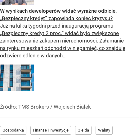
W wynikach deweloperów widać wyraźne odbicie.
„Bezpieczny kredyt” zapowiada koniec kryzysu?
Już na kilka tygodni przed inauguracją programu
„Bezpieczny kredyt 2 proc.” widać było zwiększone
zainteresowanie zakupem nieruchomości. Załamanie
na rynku mieszkań odchodzi w niepamięć, co znajduje
odzwierciedlenie w danych...
Źródło:
TMS Brokers
/
Wojciech Białek
Gospodarka
Finanse i inwestycje
Giełda
Waluty