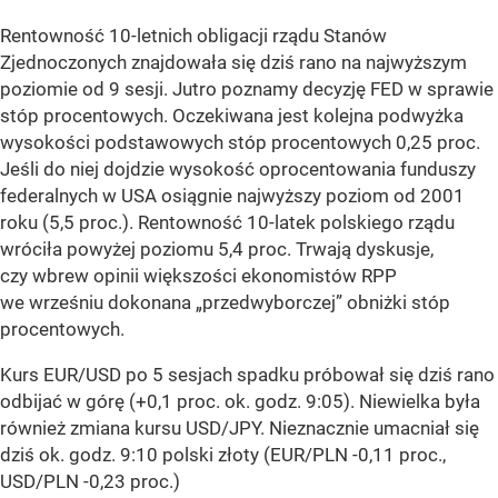
Rentowność 10-letnich obligacji rządu Stanów
Zjednoczonych znajdowała się dziś rano na najwyższym
poziomie od 9 sesji. Jutro poznamy decyzję FED w sprawie
stóp procentowych. Oczekiwana jest kolejna podwyżka
wysokości podstawowych stóp procentowych 0,25 proc.
Jeśli do niej dojdzie wysokość oprocentowania funduszy
federalnych w USA osiągnie najwyższy poziom od 2001
roku (5,5 proc.). Rentowność 10-latek polskiego rządu
wróciła powyżej poziomu 5,4 proc. Trwają dyskusje,
czy wbrew opinii większości ekonomistów RPP
we wrześniu dokonana „przedwyborczej” obniżki stóp
procentowych.
Kurs EUR/USD po 5 sesjach spadku próbował się dziś rano
odbijać w górę (+0,1 proc. ok. godz. 9:05). Niewielka była
również zmiana kursu USD/JPY. Nieznacznie umacniał się
dziś ok. godz. 9:10 polski złoty (EUR/PLN -0,11 proc.,
USD/PLN -0,23 proc.)