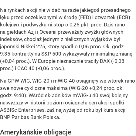
Na rynkach akcji nie widać na razie jakiegoś przesadnego
lęku przed oczekiwanymi w środę (FED) i czwartek (ECB)
kolejnymi podwyżkami stóp o 0,25 pkt. proc. Dziś rano
na giełdach Azji i Oceanii przeważały zwyżki głównych
indeksów, chociaż jednym z nielicznych wyjątków był
japoński Nikkei 225, który spadł o 0,06 proc. Ok. godz.
9:35 kontrakty na S&P 500 wykazywały minimalną zmianę
(+0,04 proc.). W Europie nieznacznie traciły DAX (-0,08
proc.) i CAC 40 (-0,06 proc.).
Na GPW WIG, WIG-20 i mWIG-40 osiągnęły we wtorek rano
swe nowe cykliczne maksima (WIG-20 +0,24 proc. ok.
godz. 9:40). Wśród składników mWIG-u 40 swój kolejny
najwyższy w historii poziom osiągnęła cen akcji spółki
ASBISc Enterprises, zaś najwyżej od roku był kurs akcji
BNP Paribas Bank Polska.
Amerykańskie obligacje