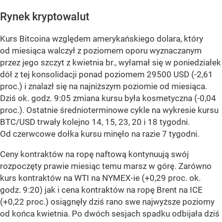
Rynek kryptowalut
Kurs Bitcoina względem amerykańskiego dolara, który
od miesiąca walczył z poziomem oporu wyznaczanym
przez jego szczyt z kwietnia br., wyłamał się w poniedziałek
dół z tej konsolidacji ponad poziomem 29500 USD (-2,61
proc.) i znalazł się na najniższym poziomie od miesiąca.
Dziś ok. godz. 9:05 zmiana kursu była kosmetyczna (-0,04
proc.). Ostatnie średnioterminowe cykle na wykresie kursu
BTC/USD trwały kolejno 14, 15, 23, 20 i 18 tygodni.
Od czerwcowe dołka kursu minęło na razie 7 tygodni.
Ceny kontraktów na ropę naftową kontynuują swój
rozpoczęty prawie miesiąc temu marsz w górę. Zarówno
kurs kontraktów na WTI na NYMEX-ie (+0,29 proc. ok.
godz. 9:20) jak i cena kontraktów na ropę Brent na ICE
(+0,22 proc.) osiągnęły dziś rano swe najwyższe poziomy
od końca kwietnia. Po dwóch sesjach spadku odbijała dziś