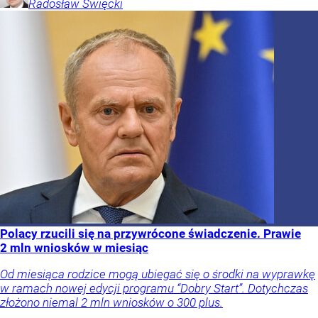
Radosław
Święcki
Polacy rzucili się na przywrócone świadczenie. Prawie
2 mln wniosków w miesiąc
Od miesiąca rodzice mogą ubiegać się o środki na wyprawkę
w ramach nowej edycji programu “Dobry Start”. Dotychczas
złożono niemal 2 mln wniosków o 300 plus.