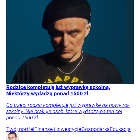
Rodzice kompletują już wyprawkę szkolną.
Niektórzy wydadzą ponad 1500 zł
Co trzeci rodzic kompletuje już wyprawkę na nowy rok
szkolny. Nie brakuje osób, które wydadzą na ten cel
ponad 1500 zł.
Twój portfel
Finanse i inwestycje
Gospodarka
Edukacja