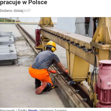
pracuje w Polsce
Dodano:
dzisiaj
6:37
Pracownik
/ Źródło:
Pexels
/
Marianna Zuzanna