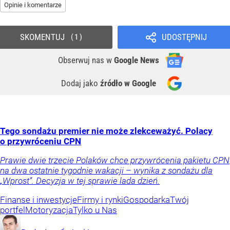
Opinie i komentarze
SKOMENTUJ
UDOSTĘPNIJ
1
Obserwuj nas
w
Google News
Dodaj jako
źródło w Google
Tego sondażu premier nie może zlekceważyć. Polacy
o przywróceniu CPN
Prawie dwie trzecie Polaków chce przywrócenia pakietu CPN
na dwa ostatnie tygodnie wakacji – wynika z sondażu dla
„Wprost”. Decyzja w tej sprawie lada dzień.
Finanse i inwestycje
Firmy i rynki
Gospodarka
Twój
portfel
Motoryzacja
Tylko u Nas