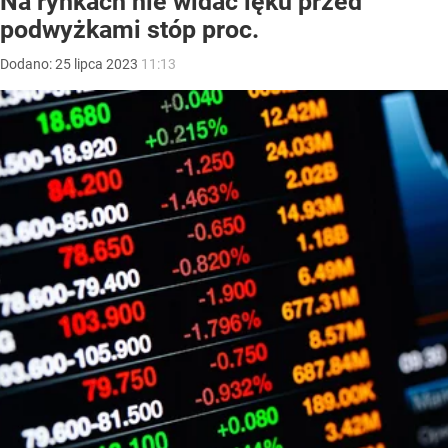
Na rynkach nie widać lęku przed
podwyżkami stóp proc.
Dodano:
25
lipca
2023
11:13