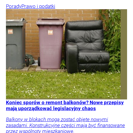
Porady
Prawo i podatki
Koniec sporów o remont balkonów? Nowe przepisy
mają uporządkować legislacyjny chaos
Balkony w blokach mogą zostać objęte nowymi
zasadami. Konstrukcyjne części mają być finansowane
przez wspólnoty mieszkaniowe.