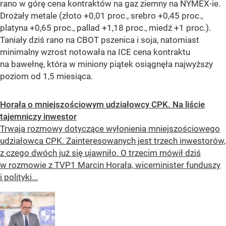
rano w górę cena kontraktów na gaz ziemny na NYMEX-ie.
Drożały metale (złoto +0,01 proc., srebro +0,45 proc.,
platyna +0,65 proc., pallad +1,18 proc., miedź +1 proc.).
Taniały dziś rano na CBOT pszenica i soja, natomiast
minimalny wzrost notowała na ICE cena kontraktu
na bawełnę, która w miniony piątek osiągnęła najwyższy
poziom od 1,5 miesiąca.
Horała o mniejszościowym udziałowcy CPK. Na liście
tajemniczy inwestor
Trwają rozmowy dotyczące wyłonienia mniejszościowego
udziałowca CPK. Zainteresowanych jest trzech inwestorów,
z czego dwóch już się ujawniło. O trzecim mówił dziś
w rozmowie z TVP1 Marcin Horała, wiceminister funduszy
i polityki...