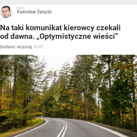
Autor:
Radosław Święcki
Na taki komunikat kierowcy czekali
od dawna. „Optymistyczne wieści”
Dodano:
wczoraj
18:47