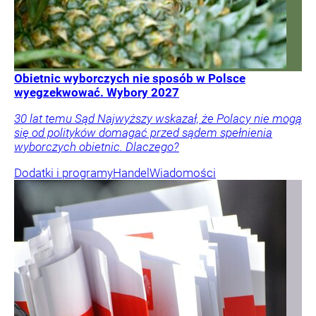
Obietnic wyborczych nie sposób w Polsce
wyegzekwować. Wybory 2027
30 lat temu Sąd Najwyższy wskazał, że Polacy nie mogą
się od polityków domagać przed sądem spełnienia
wyborczych obietnic. Dlaczego?
Dodatki i programy
Handel
Wiadomości