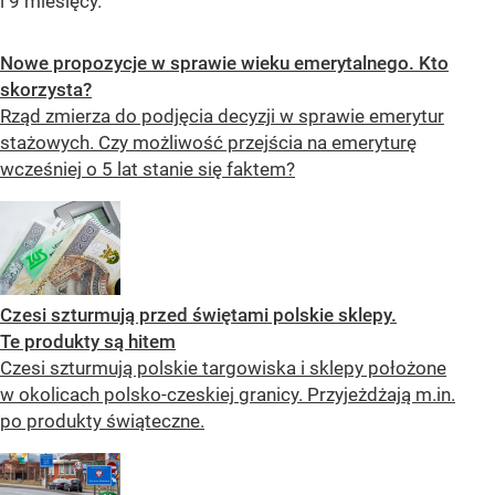
i 9 miesięcy.
Nowe propozycje w sprawie wieku emerytalnego. Kto
skorzysta?
Rząd zmierza do podjęcia decyzji w sprawie emerytur
stażowych. Czy możliwość przejścia na emeryturę
wcześniej o 5 lat stanie się faktem?
Czesi szturmują przed świętami polskie sklepy.
Te produkty są hitem
Czesi szturmują polskie targowiska i sklepy położone
w okolicach polsko-czeskiej granicy. Przyjeżdżają m.in.
po produkty świąteczne.