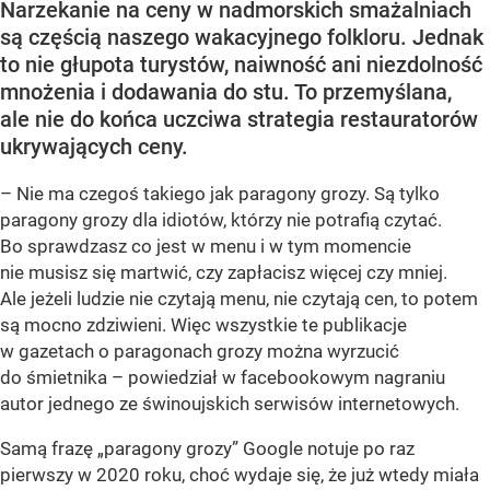
Narzekanie na ceny w nadmorskich smażalniach
są częścią naszego wakacyjnego folkloru. Jednak
to nie głupota turystów, naiwność ani niezdolność
mnożenia i dodawania do stu. To przemyślana,
ale nie do końca uczciwa strategia restauratorów
ukrywających ceny.
– Nie ma czegoś takiego jak paragony grozy. Są tylko
paragony grozy dla idiotów, którzy nie potrafią czytać.
Bo sprawdzasz co jest w menu i w tym momencie
nie musisz się martwić, czy zapłacisz więcej czy mniej.
Ale jeżeli ludzie nie czytają menu, nie czytają cen, to potem
są mocno zdziwieni. Więc wszystkie te publikacje
w gazetach o paragonach grozy można wyrzucić
do śmietnika – powiedział w facebookowym nagraniu
autor jednego ze świnoujskich serwisów internetowych.
Samą frazę „paragony grozy” Google notuje po raz
pierwszy w 2020 roku, choć wydaje się, że już wtedy miała