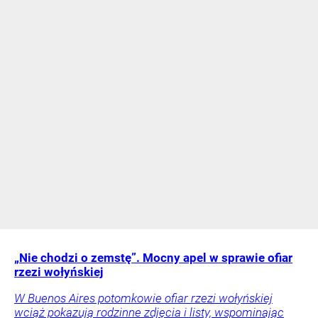
„Nie chodzi o zemstę”. Mocny apel w sprawie ofiar
rzezi wołyńskiej
W Buenos Aires potomkowie ofiar rzezi wołyńskiej
wciąż pokazują rodzinne zdjęcia i listy, wspominając