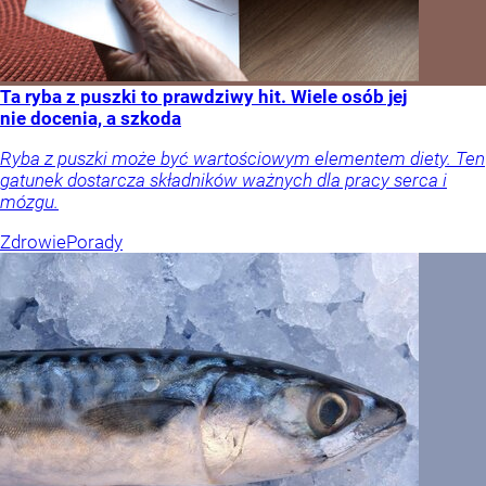
Ta ryba z puszki to prawdziwy hit. Wiele osób jej
nie docenia, a szkoda
Ryba z puszki może być wartościowym elementem diety. Ten
gatunek dostarcza składników ważnych dla pracy serca i
mózgu.
Zdrowie
Porady