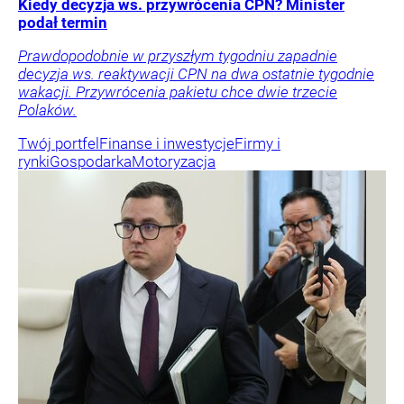
Kiedy decyzja ws. przywrócenia CPN? Minister
podał termin
Prawdopodobnie w przyszłym tygodniu zapadnie
decyzja ws. reaktywacji CPN na dwa ostatnie tygodnie
wakacji. Przywrócenia pakietu chce dwie trzecie
Polaków.
Twój portfel
Finanse i inwestycje
Firmy i
rynki
Gospodarka
Motoryzacja