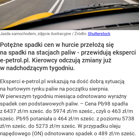
Jazda samochodem, zdjęcie ilustracyjne
/ Źródło:
Shutterstock
Potężne spadki cen w hurcie przełożą się
na spadki na stacjach paliw - przewidują eksperci
e-petrol.pl. Kierowcy odczują zmiany już
w nadchodzącym tygodniu.
Eksperci e-petrol.pl wskazują na dość dobrą sytuacją
na hurtowym rynku paliw na początku sierpnia.
W pierwszym tygodniu miesiąca odnotowano wyraźny
spadek cen podstawowych paliw. –
Cena Pb98 spadła
z 6437 zł/m sześc. do 5974 zł/m sześc., czyli o 463 zł/m
sześc. Pb95 potaniała o 464 zł/m sześc. z poziomu 5738
zł/m sześc. do 5273 zł/m sześc. W przypadku oleju
napędowego (ON) odnotowano spadek o 489 zł/m sześc.