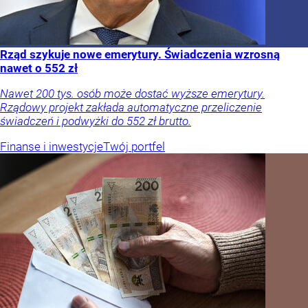
Rząd szykuje nowe emerytury. Świadczenia wzrosną
nawet o 552 zł
Nawet 200 tys. osób może dostać wyższe emerytury.
Rządowy projekt zakłada automatyczne przeliczenie
świadczeń i podwyżki do 552 zł brutto.
Finanse i inwestycje
Twój portfel