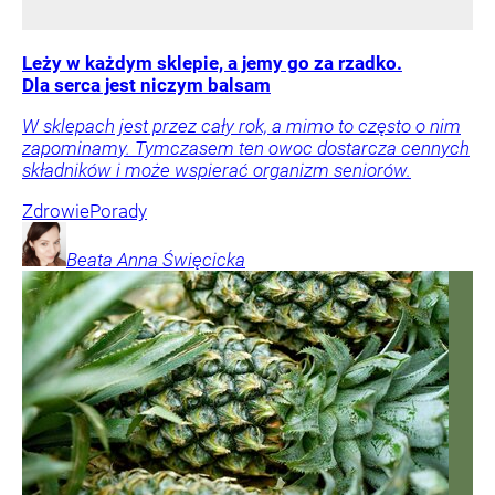
Leży w każdym sklepie, a jemy go za rzadko.
Dla serca jest niczym balsam
W sklepach jest przez cały rok, a mimo to często o nim
zapominamy. Tymczasem ten owoc dostarcza cennych
składników i może wspierać organizm seniorów.
Zdrowie
Porady
Beata Anna
Święcicka