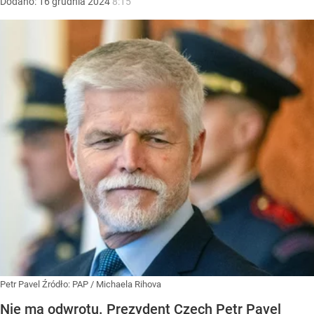
Dodano:
16
grudnia
2024
8:15
Petr Pavel
Źródło:
PAP
/
Michaela Rihova
Nie ma odwrotu. Prezydent Czech Petr Pavel