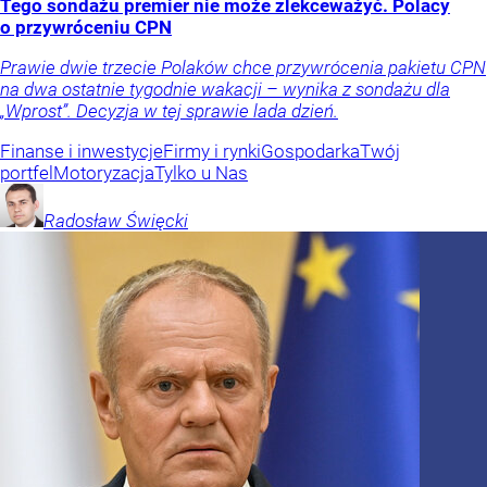
Tego sondażu premier nie może zlekceważyć. Polacy
o przywróceniu CPN
Prawie dwie trzecie Polaków chce przywrócenia pakietu CPN
na dwa ostatnie tygodnie wakacji – wynika z sondażu dla
„Wprost”. Decyzja w tej sprawie lada dzień.
Finanse i inwestycje
Firmy i rynki
Gospodarka
Twój
portfel
Motoryzacja
Tylko u Nas
Radosław
Święcki