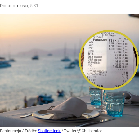
Dodano:
dzisiaj
5:31
Restauracja
/ Źródło:
Shutterstock
/
Twitter/@ChLiberator