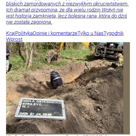
bliskich zamordowanych z niezwykłym okrucieństwem.
Ich dramat przypomina, że dla wielu rodzin Wołyń nie
jest historią zamkniętą, lecz bolesną raną, która do dziś
nie została zagojona.
Kraj
Polityka
Opinie i komentarze
Tylko u Nas
Tygodnik
Wprost