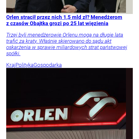
Orlen stracił przez nich 1,5 mld zł? Menedżerom
z czasów Obajtka grozi po 25 lat więzienia
Trzej byli menedżerowie Orlenu mogą na długie lata
trafić za kraty. Właśnie skierowano do sądu akt
oskarżenia w sprawie miliardowych strat państwowej
spółki.
Kraj
Polityka
Gospodarka