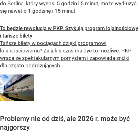
do Berlina, który wynosi 5 godzin i 5 minut, może wydłużyć
się nawet o 1 godzinę i 15 minut.
To będzie rewolucja w PKP. Szykują program lojalnościowy
i tańsze bilety
Tańsze bilety w pociągach dzięki programowi
lojalnościowemu? Za jakiś czas ma być to możliwe. PKP
wraca ze spektakularnym pomysłem i zapowiada zniżki
dla często podróżujących.
Problemy nie od dziś, ale 2026 r. może być
najgorszy