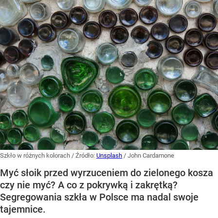
Szkło w różnych kolorach
/ Źródło:
Unsplash
/
John Cardamone
Myć słoik przed wyrzuceniem do zielonego kosza
czy nie myć? A co z pokrywką i zakrętką?
Segregowania szkła w Polsce ma nadal swoje
tajemnice.