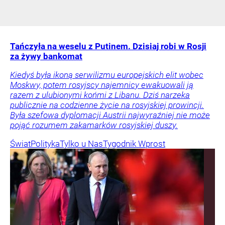
Tańczyła na weselu z Putinem. Dzisiaj robi w Rosji
za żywy bankomat
Kiedyś była ikoną serwilizmu europejskich elit wobec
Moskwy, potem rosyjscy najemnicy ewakuowali ją
razem z ulubionymi końmi z Libanu. Dziś narzeka
publicznie na codzienne życie na rosyjskiej prowincji.
Była szefowa dyplomacji Austrii najwyraźniej nie może
pojąć rozumem zakamarków rosyjskiej duszy.
Świat
Polityka
Tylko u Nas
Tygodnik Wprost