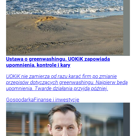
Ustawa o greenwashingu. UOKiK zapowiada
upomnienia, kontrole i kary
UOKiK nie zamierza od razu karać firm po zmianie
przepisów dotyczących greenwashingu. Najpierw będą
upomnienia. Twarde działania przyjdą później.
Gospodarka
Finanse i inwestycje