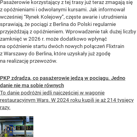
Pasażerowie korzystający z tej trasy już teraz zmagają się
z opóźnieniami i odwołanymi kursami. Jak informował
wcześniej “Rynek Kolejowy”, częste awarie i utrudnienia
sprawiają, że pociągi z Berlina do Polski regularnie
przyjeżdżają z opóźnieniem. Wprowadzenie tak dużej liczby
zamknięć w 2026 r. może dodatkowo wpłynąć
na opóźnienie startu dwóch nowych połączeń Flixtrain
z Warszawy do Berlina, które uzyskały już zgodę
na realizację przewozów.
PKP zdradza, co pasażerowie jedzą w pociągu. Jedno
danie nie ma sobie równych
To danie podróżni jedli najczęściej w wagonie
restauracyjnym Wars. W 2024 roku kupili je aż 214 tysięcy
razy.