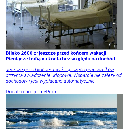
Blisko 2600 zł jeszcze przed końcem wakacji.
Pieniądze trafią na konta bez względu na dochód
Jeszcze przed końcem wakacji część pracowników
otrzyma świadczenie urlopowe. Wsparcie nie zależy od
dochodów i jest wypłacane automatycznie.
Dodatki i programy
Praca