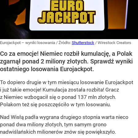
Eurojackpot – wyniki losowania
/ Źródło:
Shutterstock
/
Wirestock Creators
Co za emocje! Niemiec rozbił kumulację, a Polak
zgarnął ponad 2 miliony złotych. Sprawdź wyniki
ostatniego losowania Eurojackpot.
To dopiero drugie w tym miesiącu losowanie Eurojackpot
i już takie emocje! Kumulacja została rozbita! Gracz
z Niemiec wzbogacił się o ponad 137 mln złotych.
Polakom też się poszczęściło w tym losowaniu.
Nad Wisłą padła wygrana drugiego stopnia warta nieco
ponad dwa miliony złotych, tym samym grono
nadwiślańskich milionerów znów się powiększyło.