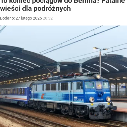
To koniec pociągów do Berlina? Fatalne
wieści dla podróżnych
Dodano:
27
lutego
2025
20:32