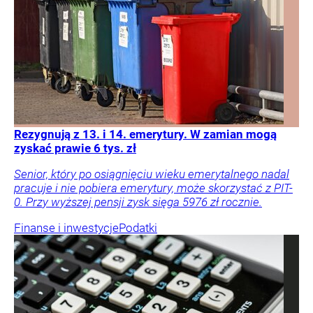
Rezygnują z 13. i 14. emerytury. W zamian mogą
zyskać prawie 6 tys. zł
Senior, który po osiągnięciu wieku emerytalnego nadal
pracuje i nie pobiera emerytury, może skorzystać z PIT-
0. Przy wyższej pensji zysk sięga 5976 zł rocznie.
Finanse i inwestycje
Podatki