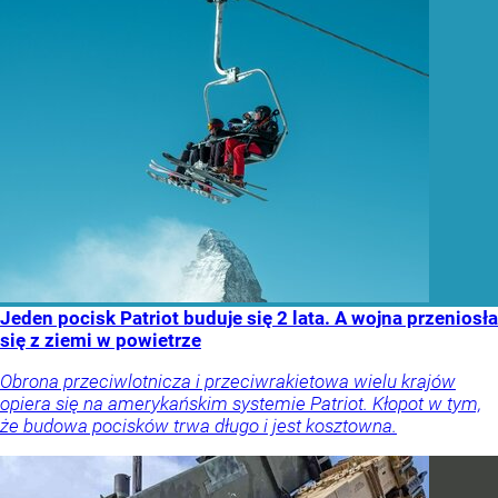
Jeden pocisk Patriot buduje się 2 lata. A wojna przeniosła
się z ziemi w powietrze
Obrona przeciwlotnicza i przeciwrakietowa wielu krajów
opiera się na amerykańskim systemie Patriot. Kłopot w tym,
że budowa pocisków trwa długo i jest kosztowna.