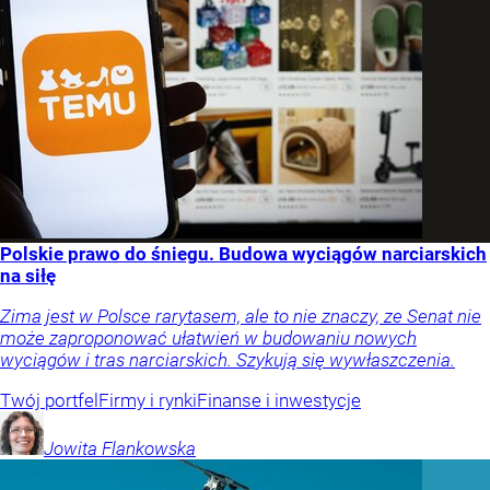
Polskie prawo do śniegu. Budowa wyciągów narciarskich
na siłę
Zima jest w Polsce rarytasem, ale to nie znaczy, ze Senat nie
może zaproponować ułatwień w budowaniu nowych
wyciągów i tras narciarskich. Szykują się wywłaszczenia.
Twój portfel
Firmy i rynki
Finanse i inwestycje
Jowita
Flankowska