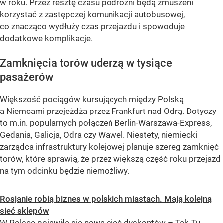
w roku. Przez resztę czasu podróżni będą zmuszeni
korzystać z zastępczej komunikacji autobusowej,
co znacząco wydłuży czas przejazdu i spowoduje
dodatkowe komplikacje.
Zamknięcia torów uderzą w tysiące
pasażerów
Większość pociągów kursujących między Polską
a Niemcami przejeżdża przez Frankfurt nad Odrą. Dotyczy
to m.in. popularnych połączeń Berlin-Warszawa-Express,
Gedania, Galicja, Odra czy Wawel. Niestety, niemiecki
zarządca infrastruktury kolejowej planuje szereg zamknięć
torów, które sprawią, że przez większą część roku przejazd
na tym odcinku będzie niemożliwy.
Rosjanie robią biznes w polskich miastach. Mają kolejną
sieć sklepów
W Polsce pojawiła się nowa sieć dyskontów – Tak-Tu.