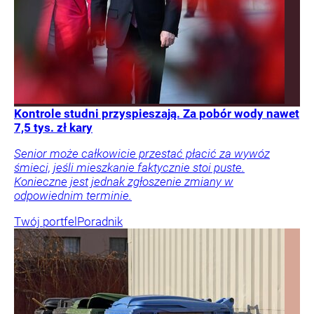
Kontrole studni przyspieszają. Za pobór wody nawet
7,5 tys. zł kary
Senior może całkowicie przestać płacić za wywóz
śmieci, jeśli mieszkanie faktycznie stoi puste.
Konieczne jest jednak zgłoszenie zmiany w
odpowiednim terminie.
Twój portfel
Poradnik