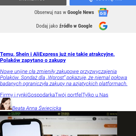
Obserwuj nas
w
Google News
Dodaj jako
źródło w Google
Temu, Shein i AliExpress już nie takie atrakcyjne.
Polaków zapytano o zakupy
Nowe unijne cła zmieniły zakupowe przyzwyczajenia
Polaków. Sondaż dla „Wprost” pokazuje, że niemal połowa
badanych ograniczyła zakupy na azjatyckich platformach.
Firmy i rynki
Gospodarka
Twój portfel
Tylko u Nas
Beata Anna
Święcicka