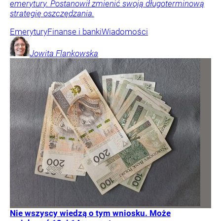
emerytury. Postanowił zmienić swoją długoterminową
strategię oszczędzania.
Emerytury
Finanse i banki
Wiadomości
Jowita
Flankowska
Nie wszyscy wiedzą o tym wniosku. Może