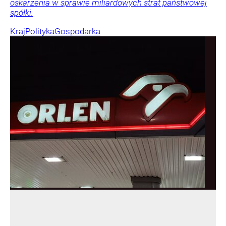
oskarżenia w sprawie miliardowych strat państwowej
spółki.
Kraj
Polityka
Gospodarka