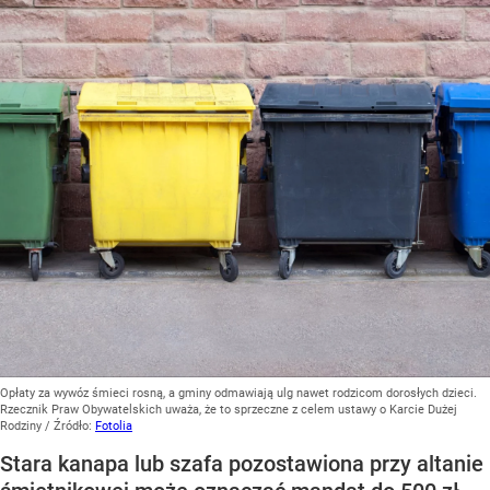
Opłaty za wywóz śmieci rosną, a gminy odmawiają ulg nawet rodzicom dorosłych dzieci.
Rzecznik Praw Obywatelskich uważa, że to sprzeczne z celem ustawy o Karcie Dużej
Rodziny
/ Źródło:
Fotolia
Stara kanapa lub szafa pozostawiona przy altanie