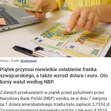
Waluty
/ Źródło:
Shutterstock
Piątek przynosi niewielkie osłabienie franka
szwajcarskiego, a także wzrost dolara i euro. Oto
kursy walut według NBP.
Z danych przekazanych w piątek przed południem przez
Narodowy Bank Polski (NBP) wynika, że w dniu 7 sierpnia
za 1 dolara amerykańskiego trzeba było zapłacić 3,7324 zł.
Za najpopularniejszą europejską walutę, czyli euro 4,3010