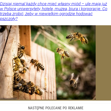
Dzisiaj niemal każdy chce mieć własny miód – ule mają już
w Polsce uniwersytety, hotele, muzea, biura i korporacje. Co
trzeba zrobić, żeby w niewielkim ogrodzie hodować
pszczoły?