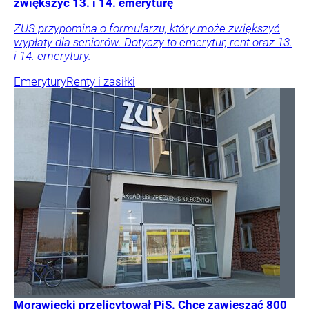
zwiększyć 13. i 14. emeryturę
ZUS przypomina o formularzu, który może zwiększyć
wypłaty dla seniorów. Dotyczy to emerytur, rent oraz 13.
i 14. emerytury.
Emerytury
Renty i zasiłki
Morawiecki przelicytował PiS. Chce zawieszać 800