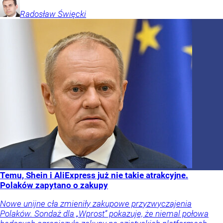
Radosław
Święcki
Temu, Shein i AliExpress już nie takie atrakcyjne.
Polaków zapytano o zakupy
Nowe unijne cła zmieniły zakupowe przyzwyczajenia
Polaków. Sondaż dla „Wprost” pokazuje, że niemal połowa