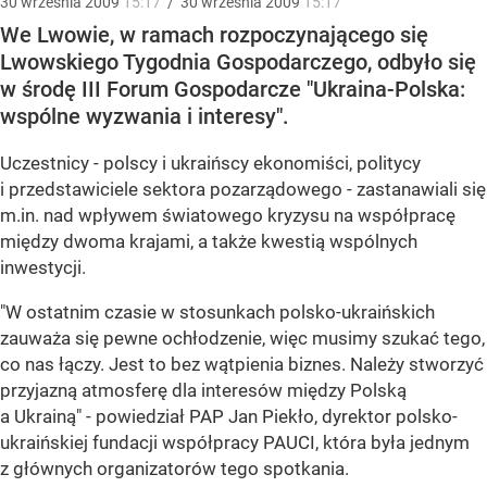
30
września
2009
15:17
/
30
września
2009
15:17
We Lwowie, w ramach rozpoczynającego się
Lwowskiego Tygodnia Gospodarczego, odbyło się
w środę III Forum Gospodarcze "Ukraina-Polska:
wspólne wyzwania i interesy".
Uczestnicy - polscy i ukraińscy ekonomiści, politycy
i przedstawiciele sektora pozarządowego - zastanawiali się
m.in. nad wpływem światowego kryzysu na współpracę
między dwoma krajami, a także kwestią wspólnych
inwestycji.
"W ostatnim czasie w stosunkach polsko-ukraińskich
zauważa się pewne ochłodzenie, więc musimy szukać tego,
co nas łączy. Jest to bez wątpienia biznes. Należy stworzyć
przyjazną atmosferę dla interesów między Polską
a Ukrainą" - powiedział PAP Jan Piekło, dyrektor polsko-
ukraińskiej fundacji współpracy PAUCI, która była jednym
z głównych organizatorów tego spotkania.