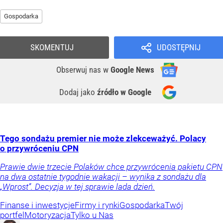
Gospodarka
SKOMENTUJ
UDOSTĘPNIJ
Obserwuj nas
w
Google News
Dodaj jako
źródło w Google
Tego sondażu premier nie może zlekceważyć. Polacy
o przywróceniu CPN
Prawie dwie trzecie Polaków chce przywrócenia pakietu CPN
na dwa ostatnie tygodnie wakacji – wynika z sondażu dla
„Wprost”. Decyzja w tej sprawie lada dzień.
Finanse i inwestycje
Firmy i rynki
Gospodarka
Twój
portfel
Motoryzacja
Tylko u Nas