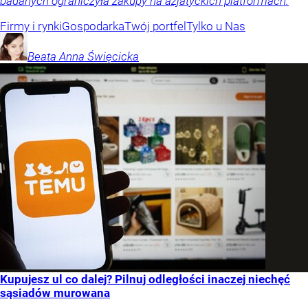
badanych ograniczyła zakupy na azjatyckich platformach.
Firmy i rynki
Gospodarka
Twój portfel
Tylko u Nas
Beata Anna
Święcicka
Kupujesz ul co dalej? Pilnuj odległości inaczej niechęć
sąsiadów murowana