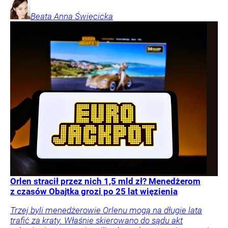
Beata Anna
Święcicka
Orlen stracił przez nich 1,5 mld zł? Menedżerom
z czasów Obajtka grozi po 25 lat więzienia
Trzej byli menedżerowie Orlenu mogą na długie lata
trafić za kraty. Właśnie skierowano do sądu akt