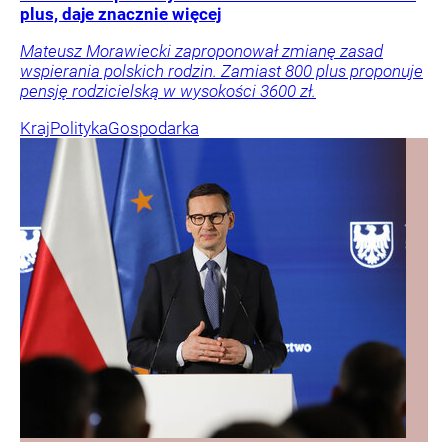
plus, daje znacznie więcej
Mateusz Morawiecki zaproponował zmianę zasad
wspierania polskich rodzin. Zamiast 800 plus proponuje
pensję rodzicielską w wysokości 3600 zł.
Kraj
Polityka
Gospodarka