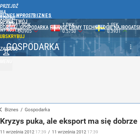
PRZEJDŹ
NA
BIZNES WPROST
STRONĘ
OPINIE
TWÓJ
GŁÓWNĄ
1 DKK
1 SEK
1 CZK
PORTFEL
GOSPODARKA
FINANSE
FIRMY
TECHNOLOGIE
NAJBOGATSI
WPROST.PL
0.5750
0.3931
0.1778
UBSKRYBUJ
GOSPODARKA
ZALOGUJ
MENU
Biznes
/
Gospodarka
Kryzys puka, ale eksport ma się dobrze
11
września
2012
17:39
/
11
września
2012
17:39