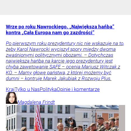
Wrze po roku Nawrockiego. „Największa hańba”
kontra „Cała Europa nam go zazdrości”
Po pierwszym roku prezydentury nic nie wskazuje na to,
żeby Karol Nawrocki wyciszył spory między dwoma
zwaśnionymi politycznymi obozami. – Dotychczas
największą hańbą na karcie jego prezydentury jest
chyba zawetowanie SAFE – ocenia Mariusz Witczak z
KO. – Mamy głowę państwa, z której możemy być
dumni – kontruje Marek Jakubiak z Rozwoju Plus.
Kraj
Tylko u Nas
Polityka
Opinie i komentarze
Magdalena
Frindt