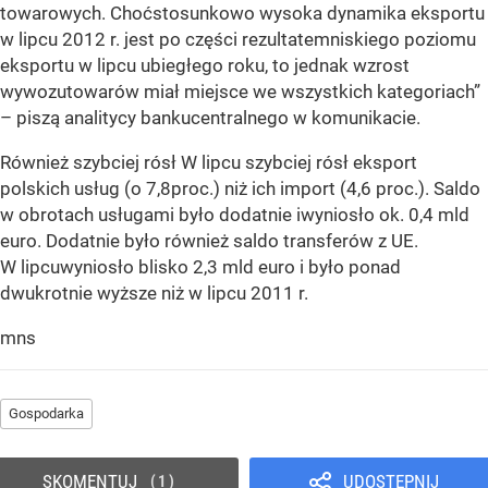
towarowych. Choćstosunkowo wysoka dynamika eksportu
w lipcu 2012 r. jest po części rezultatemniskiego poziomu
eksportu w lipcu ubiegłego roku, to jednak wzrost
wywozutowarów miał miejsce we wszystkich kategoriach”
– piszą analitycy bankucentralnego w komunikacie.
Również szybciej rósł W lipcu szybciej rósł eksport
polskich usług (o 7,8proc.) niż ich import (4,6 proc.). Saldo
w obrotach usługami było dodatnie iwyniosło ok. 0,4 mld
euro. Dodatnie było również saldo transferów z UE.
W lipcuwyniosło blisko 2,3 mld euro i było ponad
dwukrotnie wyższe niż w lipcu 2011 r.
mns
Gospodarka
SKOMENTUJ
UDOSTĘPNIJ
1