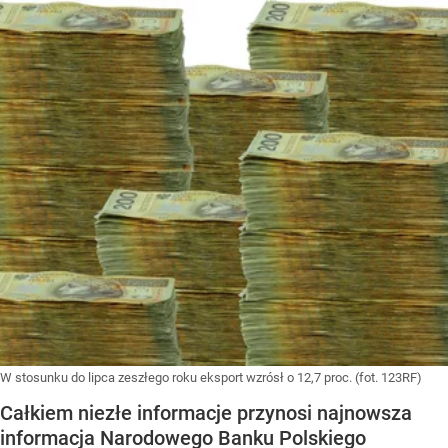
W stosunku do lipca zeszłego roku eksport wzrósł o 12,7 proc. (fot. 123RF)
Całkiem niezłe informacje przynosi najnowsza
informacja Narodowego Banku Polskiego