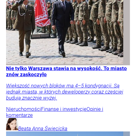
Nie tylko Warszawa stawia na wysokość. To miasto
znów zaskoczyło
Większość nowych bloków ma 4–5 kondygnacji. Są
jednak miasta, w których deweloperzy coraz częściej
budują znacznie wyżej.
Nieruchomości
Finanse i inwestycje
Opinie i
komentarze
Beata Anna
Święcicka