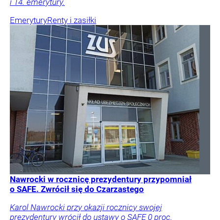
i 14. emerytury.
Emerytury
Renty i zasiłki
Nawrocki w rocznicę prezydentury przypomniał
o SAFE. Zwrócił się do Czarzastego
Karol Nawrocki przy okazji rocznicy swojej
prezydentury wrócił do ustawy o SAFE 0 proc.