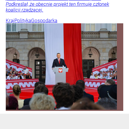
Podkreślał, że obecnie projekt ten firmuje członek
koalicji rządzącej.
Kraj
Polityka
Gospodarka