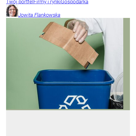
Twój portfel
Firmy i rynki
Gospodarka
Jowita
Flankowska