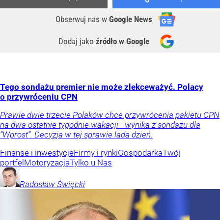
Obserwuj nas
w
Google News
Dodaj jako
źródło w Google
Tego sondażu premier nie może zlekceważyć. Polacy
o przywróceniu CPN
Prawie dwie trzecie Polaków chce przywrócenia pakietu CPN
na dwa ostatnie tygodnie wakacji - wynika z sondażu dla
“Wprost”. Decyzja w tej sprawie lada dzień.
Finanse i inwestycje
Firmy i rynki
Gospodarka
Twój
portfel
Motoryzacja
Tylko u Nas
Radosław
Święcki