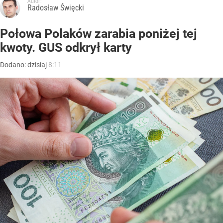
Autor:
Radosław Święcki
Połowa Polaków zarabia poniżej tej
kwoty. GUS odkrył karty
Dodano:
dzisiaj
8:11