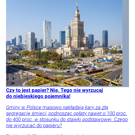
Czy to jest papier? Nie. Tego nie wyrzucaj
do niebieskiego pojemnika!
Gminy w Polsce masowo nakładają kary za złą
segregację śmieci, podnosząc opłaty nawet o 100 proc.
do 400 proc. w stosunku do stawki podstawowej. Czego
nie wyrzucać do papieru?