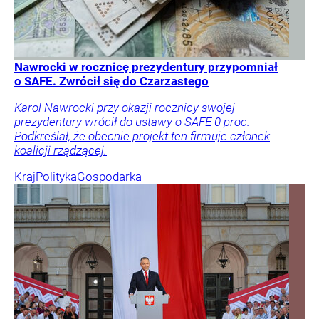
Nawrocki w rocznicę prezydentury przypomniał
o SAFE. Zwrócił się do Czarzastego
Karol Nawrocki przy okazji rocznicy swojej
prezydentury wrócił do ustawy o SAFE 0 proc.
Podkreślał, że obecnie projekt ten firmuje członek
koalicji rządzącej.
Kraj
Polityka
Gospodarka