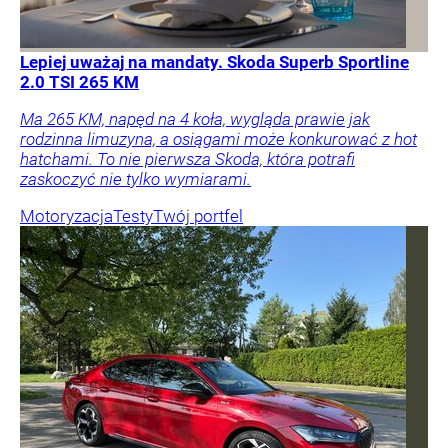
Lepiej uważaj na mandaty. Skoda Superb Sportline
2.0 TSI 265 KM
Ma 265 KM, napęd na 4 koła, wygląda prawie jak
rodzinna limuzyna, a osiągami może konkurować z hot
hatchami. To nie pierwsza Skoda, która potrafi
zaskoczyć nie tylko wymiarami.
Motoryzacja
Testy
Twój portfel