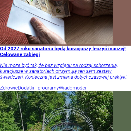
Od 2027 roku sanatoria będą kuracjuszy leczyć inaczej!
Celowane zabiegi
Nie może być tak, że bez względu na rodzaj schorzenia,
kuracjusze w sanatoriach otrzymują ten sam zestaw
świadczeń. Konieczna jest zmiana dotychczasowej praktyki.
Zdrowie
Dodatki i programy
Wiadomości