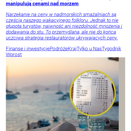
manipulują cenami nad morzem
Narzekanie na ceny w nadmorskich smażalniach są
częścią naszego wakacyjnego folkloru. Jednak to nie
głupota turystów, naiwność ani niezdolność mnożenia i
dodawania do stu. To przemyślana, ale nie do końca
uczciwa strategia restauratorów ukrywających ceny.
Finanse i inwestycje
Podróże
Kraj
Tylko u Nas
Tygodnik
Wprost