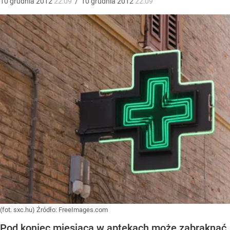
10
grudnia
2012
22:09
/
10
grudnia
2012
22:09
(fot. sxc.hu)
Źródło:
FreeImages.com
Pod koniec miesiąca w aptekach może zabraknąć