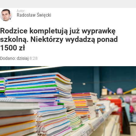
Autor:
Radosław Święcki
Rodzice kompletują już wyprawkę
szkolną. Niektórzy wydadzą ponad
1500 zł
Dodano:
dzisiaj
8:28