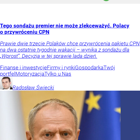
Tego sondażu premier nie może zlekceważyć. Polacy
o przywróceniu CPN
Prawie dwie trzecie Polaków chce przywrócenia pakietu CPN
na dwa ostatnie tygodnie wakacji – wynika z sondażu dla
„Wprost”. Decyzja w tej sprawie lada dzień.
Finanse i inwestycje
Firmy i rynki
Gospodarka
Twój
portfel
Motoryzacja
Tylko u Nas
Radosław
Święcki