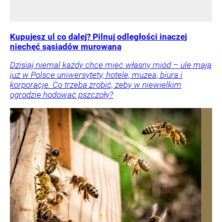
Kupujesz ul co dalej? Pilnuj odległości inaczej
niechęć sąsiadów murowana
Dzisiaj niemal każdy chce mieć własny miód – ule mają
już w Polsce uniwersytety, hotele, muzea, biura i
korporacje. Co trzeba zrobić, żeby w niewielkim
ogrodzie hodować pszczoły?