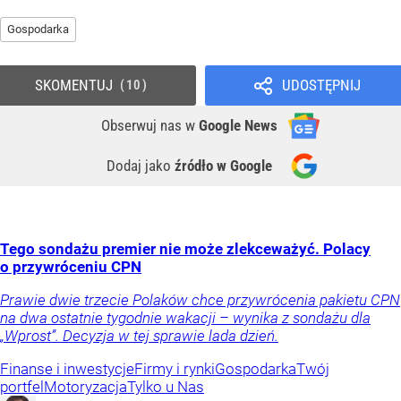
Gospodarka
SKOMENTUJ
UDOSTĘPNIJ
10
Obserwuj nas
w
Google News
Dodaj jako
źródło w Google
Tego sondażu premier nie może zlekceważyć. Polacy
o przywróceniu CPN
Prawie dwie trzecie Polaków chce przywrócenia pakietu CPN
na dwa ostatnie tygodnie wakacji – wynika z sondażu dla
„Wprost”. Decyzja w tej sprawie lada dzień.
Finanse i inwestycje
Firmy i rynki
Gospodarka
Twój
portfel
Motoryzacja
Tylko u Nas