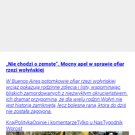
„Nie chodzi o zemstę”. Mocny apel w sprawie ofiar
rzezi wołyńskiej
W Buenos Aires potomkowie ofiar rzezi wołyńskiej
wciąż pokazują rodzinne zdjęcia i listy, wspominając
bliskich zamordowanych z niezwykłym okrucieństwem.
Ich dramat przypomina, że dla wielu rodzin Wołyń nie
jest historią zamkniętą, lecz bolesną raną, która do dziś
nie została zagojona.
Kraj
Polityka
Opinie i komentarze
Tylko u Nas
Tygodnik
Wprost