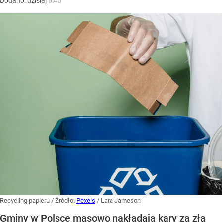
Dodano:
dzisiaj
6:45
Recycling papieru
/ Źródło:
Pexels
/
Lara Jameson
Gminy w Polsce masowo nakładają kary za złą