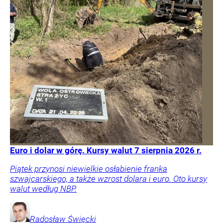
Euro i dolar w górę. Kursy walut 7 sierpnia 2026 r.
Piątek przynosi niewielkie osłabienie franka
szwajcarskiego, a także wzrost dolara i euro. Oto kursy
walut według NBP.
Radosław
Święcki