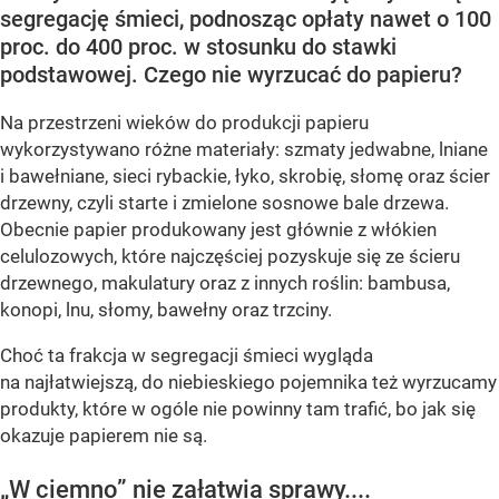
segregację śmieci, podnosząc opłaty nawet o 100
proc. do 400 proc. w stosunku do stawki
podstawowej. Czego nie wyrzucać do papieru?
Na przestrzeni wieków do produkcji papieru
wykorzystywano różne materiały: szmaty jedwabne, lniane
i bawełniane, sieci rybackie, łyko, skrobię, słomę oraz ścier
drzewny, czyli starte i zmielone sosnowe bale drzewa.
Obecnie papier produkowany jest głównie z włókien
celulozowych, które najczęściej pozyskuje się ze ścieru
drzewnego, makulatury oraz z innych roślin: bambusa,
konopi, lnu, słomy, bawełny oraz trzciny.
Choć ta frakcja w segregacji śmieci wygląda
na najłatwiejszą, do niebieskiego pojemnika też wyrzucamy
produkty, które w ogóle nie powinny tam trafić, bo jak się
okazuje papierem nie są.
„W ciemno” nie załatwia sprawy....