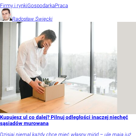
Firmy i rynki
Gospodarka
Praca
Radosław
Święcki
Kupujesz ul co dalej? Pilnuj odległości inaczej niechęć
sąsiadów murowana
Dzisiaj niemal każdy chce mieć własny miód – ule mają już