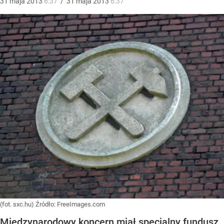
31
maja
2013
6:37
/
31
maja
2013
6:37
(fot. sxc.hu)
Źródło:
FreeImages.com
Międzynarodowy koncern miał specjalny fundusz