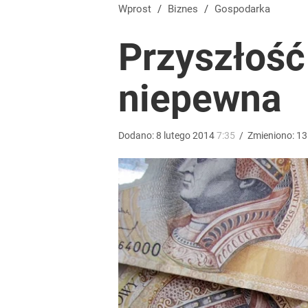
Przełomowy wyrok sądu. Ukraina przejmie cenny ob
Wprost
/
Biznes
/
Gospodarka
Przyszłość
dodaj
niepewna
Wrze po roku Nawrockiego. „Największa hańba” ko
16
Dodano:
8
lutego
2014
7:35
/
Zmieniono:
13
Polacy rzucili się na przywrócone świadczenie. P
dodaj