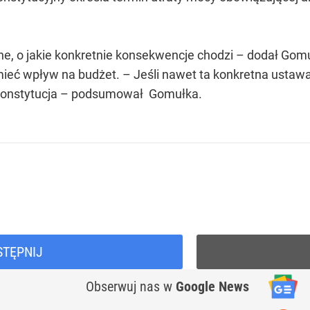
e, o jakie konkretnie konsekwencje chodzi – dodał Gomułk
 mieć wpływ na budżet. – Jeśli nawet ta konkretna ustaw
 konstytucja – podsumował Gomułka.
STĘPNIJ
Obserwuj nas
w
Google News