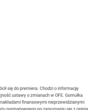
cił się do premiera. Chodzi o informację
ucyjność ustawy o zmianach w OFE. Gomułka
 z nakładami finansowymi nieprzewidzianymi
aktu normatywnego po zapoznaniu się z opinią