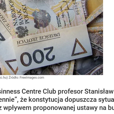
xc.hu)
Źródło:
FreeImages.com
inness Centre Club profesor Stanisła
nnie”, że konstytucja dopuszcza sytuac
ę z wpływem proponowanej ustawy na b