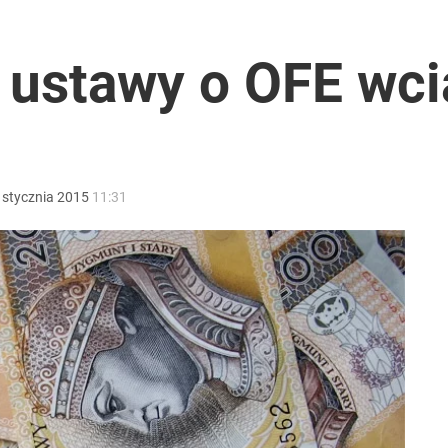
iekt z Rosji
 ustawy o OFE wci
ntra „Cała Europa nam go zazdrości”
stycznia
2015
11:31
rawie 2 mln wniosków w miesiąc