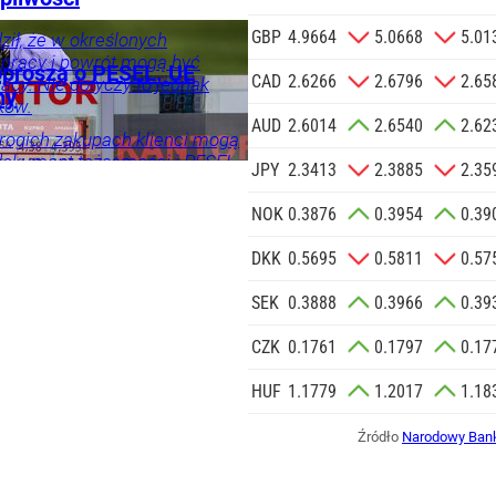
 o.o. w imieniu
t
Tylko
GBP
4.9664
5.0668
5.01
a zlecenie jej
ił, że w określonych
 pracy i powrót mogą być
znesowych.
oproszą o PESEL. UE
CAD
2.6266
2.6796
2.65
acy. Nie dotyczy to jednak
ój
ny
ków.
 SIĘ
AUD
2.6014
2.6540
2.62
rogich zakupach klienci mogą
dokument tożsamości i PESEL.
JPY
2.3413
2.3885
2.35
ą wiele branż.
NOK
0.3876
0.3954
0.39
DKK
0.5695
0.5811
0.57
SEK
0.3888
0.3966
0.39
CZK
0.1761
0.1797
0.17
HUF
1.1779
1.2017
1.18
Źródło
Narodowy Bank