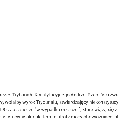
rezes Trybunału Konstytucyjnego Andrzej Rzepliński zwró
u wywołałby wyrok Trybunału, stwierdzający niekonstyt
 190 zapisano, że "w wypadku orzeczeń, które wiążą się
nstytucyjny określa termin utraty mocy obowiązującej 