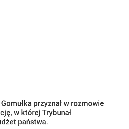
w Gomułka przyznał w rozmowie
ję, w której Trybunał
udżet państwa.