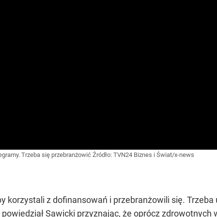
rzegramy. Trzeba się przebranżowić
Źródło:
TVN24 Biznes i Świat/x-news
by korzystali z dofinansowań i przebranżowili się. Trzeba
 - powiedział Sawicki przyznając, że oprócz zdrowotnyc