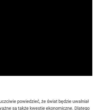
 uczciwie powiedzieć, że świat będzie uwalniał
h ważne są także kwestie ekonomiczne. Dlatego