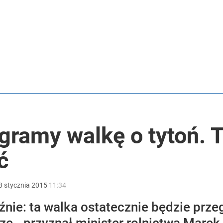
 Polaków zapytano o zakupy
tki zgłoszeń w trzy dni
anipulują cenami nad morzem
gramy walkę o tytoń. T
ć
3
stycznia
2015
11:34
nie: ta walka ostatecznie będzie prze