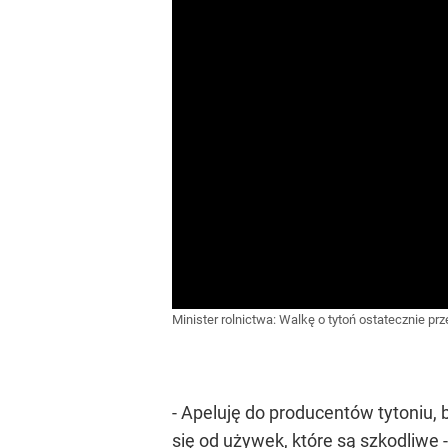
Minister rolnictwa: Walkę o tytoń ostatecznie p
- Apeluję do producentów tytoniu, 
się od używek, które są szkodliwe