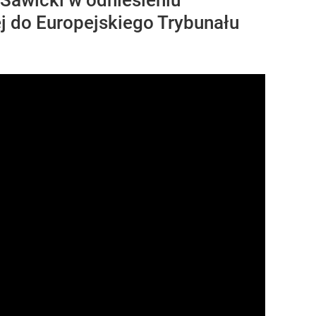
 Sawicki w odniesieniu
j do Europejskiego Trybunału