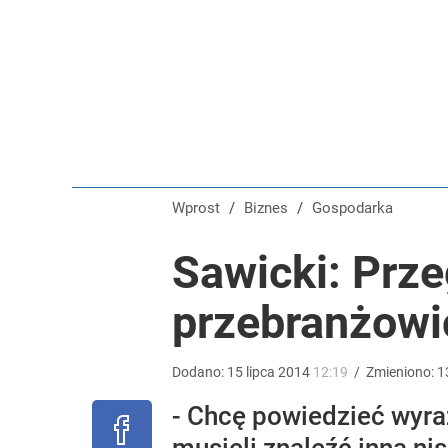
Temu, Shein i AliExpress już nie takie atrakcyjne.
dodaj
Umowy zlecenia i B2B pod lupą. PIP dostała dziesią
dodaj
Wprost
/
Biznes
/
Gospodarka
Tajemnica paragonów grozy. Tak restauratorzy m
Sawicki: Prze
przebranżowi
5
Dodano:
15
lipca
2014
12:19
/
Zmieniono:
1
- Chcę powiedzieć wyraź