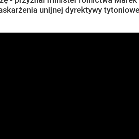
szę - przyznał minister rolnictwa Marek
skarżenia unijnej dyrektywy tytoniowe