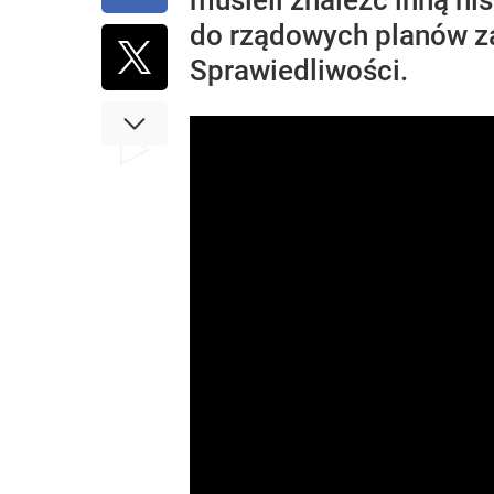
musieli znaleźć inną ni
do rządowych planów za
Sprawiedliwości.