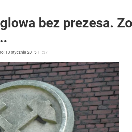
rzezi wołyńskiej
lowa bez prezesa. Zo
..
o przekazują sobie nieruchomości
no:
13
stycznia
2015
11:37
tymistyczne wieści”