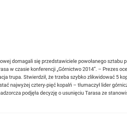
wej domagali się przedstawiciele powołanego sztabu p
a w czasie konferencji „Górnictwo 2014”. – Prezes oceni
acja trupa. Stwierdził, że trzeba szybko zlikwidować 5 kop
ać najwyżej cztery-pięć kopalń – tłumaczył lider górnic
dzorcza podjęła decyzję o usunięciu Tarasa ze stanowi