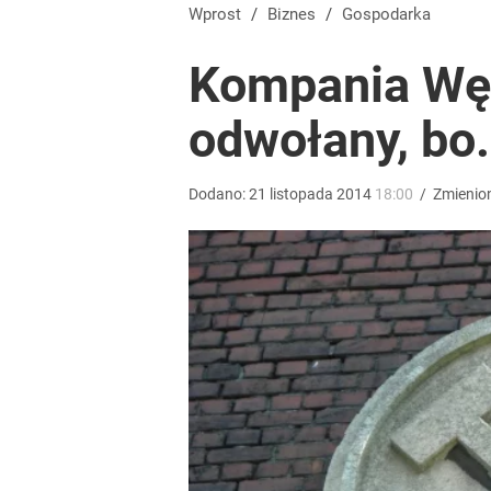
„Nie chodzi o zemstę”. Mocny apel w sprawie ofiar 
Wprost
/
Biznes
/
Gospodarka
Kompania Węg
dodaj
odwołany, bo.
Blisko 200 tys. takich aktów w rok. Polacy masow
Dodano:
21
listopada
2014
18:00
/
Zmienio
dodaj
Na taki komunikat kierowcy czekali od dawna. „Op
dodaj