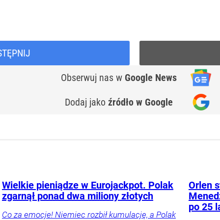
STĘPNIJ
Obserwuj nas
w
Google News
Dodaj jako
źródło w Google
Wielkie pieniądze w Eurojackpot. Polak
Orlen s
zgarnął ponad dwa miliony złotych
Menedż
po 25 l
Co za emocje! Niemiec rozbił kumulację, a Polak