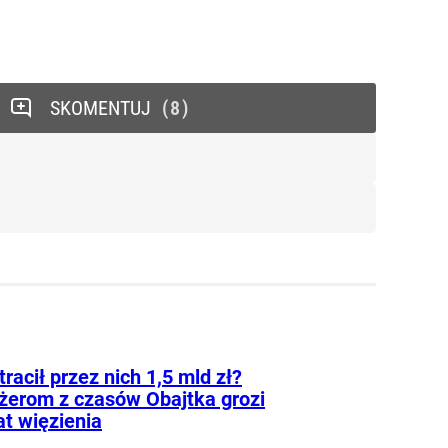
SKOMENTUJ
8
tracił przez nich 1,5 mld zł?
erom z czasów Obajtka grozi
at więzienia