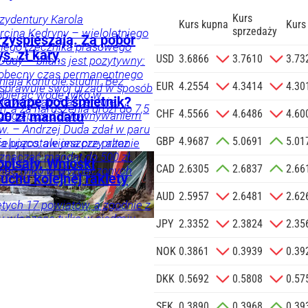
Kurs
ezydentury Karola
Kurs kupna
Kurs
sprzedaży
cina Kędryny – wieloletniego
rzyspieszają. Za pobór
yłego rzecznika prasowego
s. zł kary
zgodę na
USD
3.6866
3.7610
3.73
Dudy – bilans jest pozytywny:
 na podany
 obecny czas permanentnego
ają kontrole studni. Bez
informacji
EUR
4.2554
4.3414
4.30
 sprawuje swój urząd w sposób
bierać wodę tylko w
Agencji
kanapę pod śmietnik?
 do wyzwań – akcentuje.
, a za naruszenia grozi do 7,5
Reklamowej
CHF
4.5566
4.6486
4.60
trzega przed porównywaniem
00 zł mandatu
 o.o. w imieniu
w. – Andrzej Duda zdał w paru
GBP
4.9687
5.0691
5.01
a zlecenie jej
elująco, ale jeszcze przez
fa pozostawiona przy altanie
doceniony, jak kiedyś
znaczać mandat do 500 zł.
znesowych.
opisały. Wnioski
CAD
2.6305
2.6837
2.66
i, a po latach się to zmieniło
iać tylko w wyznaczonych
chu kolejnej rakiety
znik Andrzeja Dudy.
 SIĘ
AUD
2.5957
2.6481
2.62
tych 17 powiatów, a zgodnie z
y włączone tylko w siedmiu.
JPY
2.3352
2.3824
2.35
hce uporządkować sytuację i
NOK
0.3861
0.3939
0.39
DKK
0.5692
0.5808
0.57
mości
SEK
0.3890
0.3968
0.39