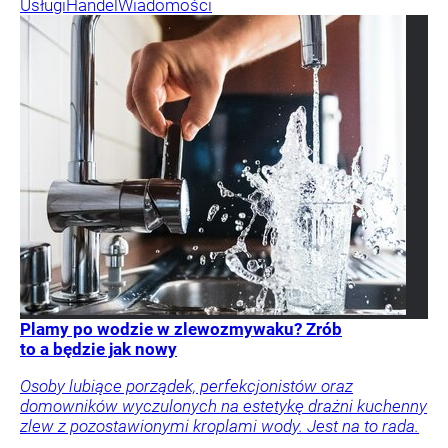
Usługi
Handel
Wiadomości
Plamy po wodzie w zlewozmywaku? Zrób
to a będzie jak nowy
Osoby lubiące porządek, perfekcjonistów oraz
domowników wyczulonych na estetykę drażni kuchenny
zlew z pozostawionymi kroplami wody. Jest na to rada.