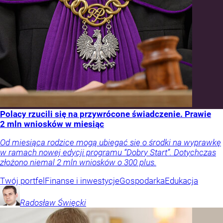
Polacy rzucili się na przywrócone świadczenie. Prawie
2 mln wniosków w miesiąc
Od miesiąca rodzice mogą ubiegać się o środki na wyprawkę
w ramach nowej edycji programu “Dobry Start”. Dotychczas
złożono niemal 2 mln wniosków o 300 plus.
Twój portfel
Finanse i inwestycje
Gospodarka
Edukacja
Radosław
Święcki