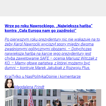
Wrze po roku Nawrockiego. „Największa hańba”
kontra „Cała Europa nam go zazdrości”
Po pierwszym roku prezydentury nic nie wskazuje na to,
żeby Karol Nawrocki wyciszył spory między dwoma
zwaśnionymi politycznymi obozami. – Dotychczas
największą hańbą na karcie jego prezydentury jest
chyba zawetowanie SAFE – ocenia Mariusz Witczak z
KO. – Mamy głowę państwa, z której możemy być
dumni – kontruje Marek Jakubiak z Rozwoju Plus.
Kraj
Tylko u Nas
Polityka
Opinie i komentarze
Magdalena
Frindt