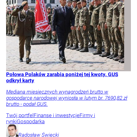
Połowa Polaków zarabia poniżej tej kwoty. GUS
odkrył karty
Mediana miesięcznych wynagrodzeń brutto w
gospodarce narodowej wyniosła w lutym br. 7690,82 zł
brutto - podał GUS.
Twój portfel
Finanse i inwestycje
Firmy i
rynki
Gospodarka
Radosław
Święcki