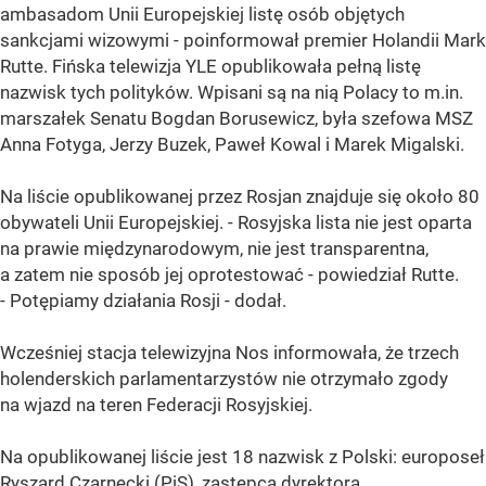
ambasadom Unii Europejskiej listę osób objętych
sankcjami wizowymi - poinformował premier Holandii Mark
Rutte. Fińska telewizja YLE opublikowała pełną listę
nazwisk tych polityków. Wpisani są na nią Polacy to m.in.
marszałek Senatu Bogdan Borusewicz, była szefowa MSZ
Anna Fotyga, Jerzy Buzek, Paweł Kowal i Marek Migalski.
Na liście opublikowanej przez Rosjan znajduje się około 80
obywateli Unii Europejskiej. - Rosyjska lista nie jest oparta
na prawie międzynarodowym, nie jest transparentna,
a zatem nie sposób jej oprotestować - powiedział Rutte.
- Potępiamy działania Rosji - dodał.
Wcześniej stacja telewizyjna Nos informowała, że trzech
holenderskich parlamentarzystów nie otrzymało zgody
na wjazd na teren Federacji Rosyjskiej.
Na opublikowanej liście jest 18 nazwisk z Polski: europoseł
Ryszard Czarnecki (PiS), zastępca dyrektora