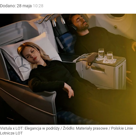
Dodano:
28
maja
10:28
Vistula x LOT: Elegancja w podróży
/ Źródło:
Materiały prasowe
/
Polskie Linie
Lotnicze LOT