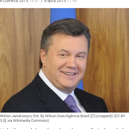
6
czerwca
2015
14:41
/
8
lipca
2015
17:59
Wiktor Janukowycz (fot. By Wilson Dias/Agência Brasil ([1] (cropped)) [CC BY
3.0], via Wikimedia Commons)