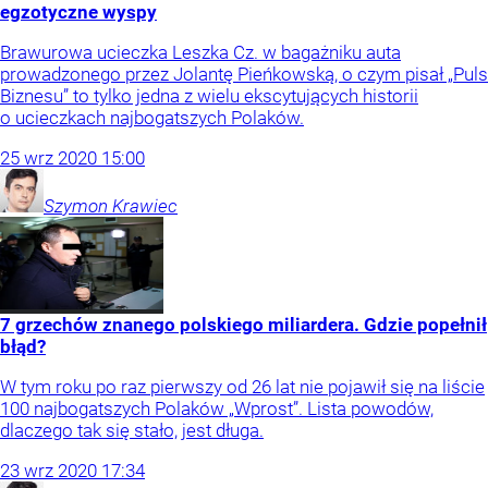
egzotyczne wyspy
Brawurowa ucieczka Leszka Cz. w bagażniku auta
prowadzonego przez Jolantę Pieńkowską, o czym pisał „Puls
Biznesu” to tylko jedna z wielu ekscytujących historii
o ucieczkach najbogatszych Polaków.
25
wrz
2020
15:00
Szymon
Krawiec
7 grzechów znanego polskiego miliardera. Gdzie popełnił
błąd?
W tym roku po raz pierwszy od 26 lat nie pojawił się na liście
100 najbogatszych Polaków „Wprost”. Lista powodów,
dlaczego tak się stało, jest długa.
23
wrz
2020
17:34