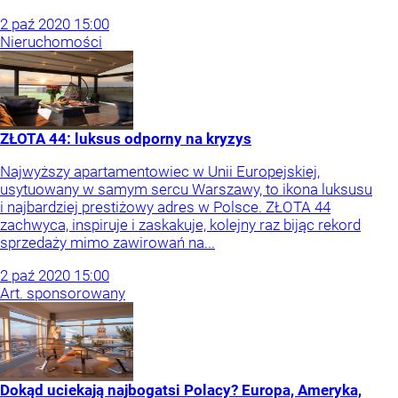
2
paź
2020
15:00
Nieruchomości
ZŁOTA 44: luksus odporny na kryzys
Najwyższy apartamentowiec w Unii Europejskiej,
usytuowany w samym sercu Warszawy, to ikona luksusu
i najbardziej prestiżowy adres w Polsce. ZŁOTA 44
zachwyca, inspiruje i zaskakuje, kolejny raz bijąc rekord
sprzedaży mimo zawirowań na...
2
paź
2020
15:00
Art. sponsorowany
Dokąd uciekają najbogatsi Polacy? Europa, Ameryka,