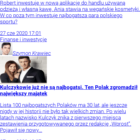
Robert inwestuje w nową aplikację do handlu używaną
odzieżą i własną kawę. Ania stawia na wegańskie kosmetyki.
W co poza tym inwestuje najbogatsza para polskiego
sportu?
27
cze
2020
17:01
Finanse i inwestycje
Szymon
Krawiec
Kulczykowie już nie są najbogatsi. Ten Polak zgromadził
największy majątek
Lista 100 najbogatszych Polaków ma 30 lat, ale jeszcze
nigdy w jej historii nie było tak wielkich zmian. Po wielu
latach nazwisko Kulczyk znika z pierwszego miejsca
zestawienia przygotowywanego przez redakcję „Wprost”.
Pojawił się nowy...