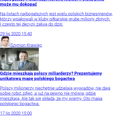
może mu dokopać
Na listach najbogatszych jest wielu polskich biznesmenów,
którzy wpakowali w kluby piłkarskie grube miliony złotych.
I często tej decyzji żałują do dziś.
29
lip
2020
15:40
Szymon
Krawiec
Gdzie mieszkają polscy miliarderzy? Prezentujemy
unikatową mapę polskiego bogactwa
Polscy milionerzy niechętnie udzielają wywiadów, nie dają
sobie robić zdjęć, a już na pewno nie mówią, gdzie
mieszkają. Ale tak się składa, że my wiemy. Oto mapa
polskiego bogactwa.
17
lip
2020
15:00