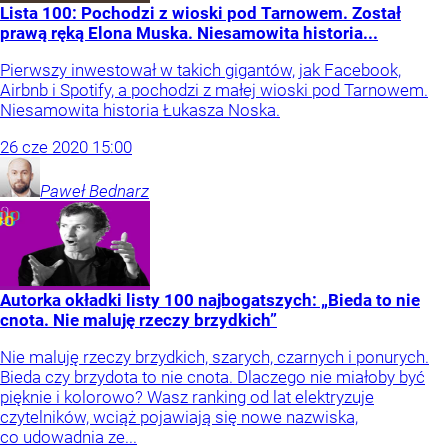
Lista 100: Pochodzi z wioski pod Tarnowem. Został
prawą ręką Elona Muska. Niesamowita historia...
Pierwszy inwestował w takich gigantów, jak Facebook,
Airbnb i Spotify, a pochodzi z małej wioski pod Tarnowem.
Niesamowita historia Łukasza Noska.
26
cze
2020
15:00
Paweł
Bednarz
Autorka okładki listy 100 najbogatszych: „Bieda to nie
cnota. Nie maluję rzeczy brzydkich”
Nie maluję rzeczy brzydkich, szarych, czarnych i ponurych.
Bieda czy brzydota to nie cnota. Dlaczego nie miałoby być
pięknie i kolorowo? Wasz ranking od lat elektryzuje
czytelników, wciąż pojawiają się nowe nazwiska,
co udowadnia ze...