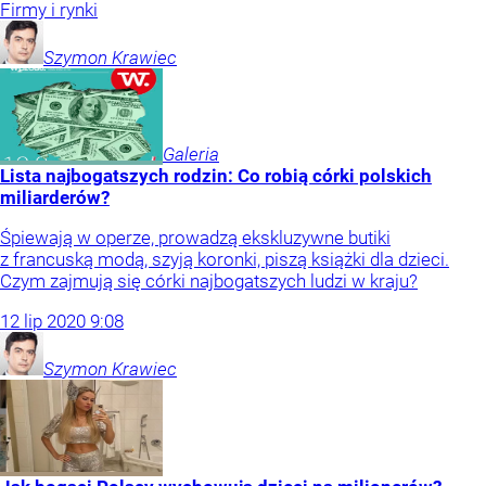
Firmy i rynki
Szymon
Krawiec
Galeria
Lista najbogatszych rodzin: Co robią córki polskich
miliarderów?
Śpiewają w operze, prowadzą ekskluzywne butiki
z francuską modą, szyją koronki, piszą książki dla dzieci.
Czym zajmują się córki najbogatszych ludzi w kraju?
12
lip
2020
9:08
Szymon
Krawiec