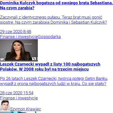
Dominika Kulczyk bogatsza od swojego brata Sebastiana.
Na czym zarabia?
Zaczynali z identycznego pułapu. Teraz brat musi gonić
siostrę. Na czym zarabiają Dominika i Sebastian Kulczyk?
29
cze
2020
8:48
Finanse i inwestycje
Gospodarka
Leszek Czarnecki wypadł z listy 100 najbogatszych
Polaków. W 2008 roku był na trzecim miejscu
Po 26 latach Leszek Czarnecki, twórca potęgi Getin Banku,
wypadł z grona najbogatszych ludzi w kraju. Co się stało?
28
cze
2020
15:54
Finanse i inwestycje
Szymon
Krawiec