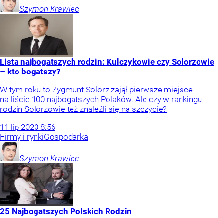
Szymon
Krawiec
Lista najbogatszych rodzin: Kulczykowie czy Solorzowie
– kto bogatszy?
W tym roku to Zygmunt Solorz zajął pierwsze miejsce
na liście 100 najbogatszych Polaków. Ale czy w rankingu
rodzin Solorzowie też znaleźli się na szczycie?
11
lip
2020
8:56
Firmy i rynki
Gospodarka
Szymon
Krawiec
25 Najbogatszych Polskich Rodzin