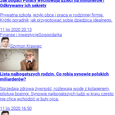
Jak bogaci Polacy wychowują dzieci na milionerów?
Odkrywamy ich sekrety
Prywatna szkoła, języki obce i praca w rodzinnej firmie.
Krótki poradnik, jak przygotować sobie dziedzica idealnego.
11
lip
2020
20:13
Finanse i inwestycje
Gospodarka
Szymon
Krawiec
Lista najbogatszych rodzin. Co robią synowie polskich
miliarderów?
Sprzedają zdrową żywność, rozlewają wodę z kolagenem,
pilotują boeingi. Synowie najbogatszych ludzi w kraju często
nie chcą wchodzić w buty ojca.
11
lip
2020
16:50