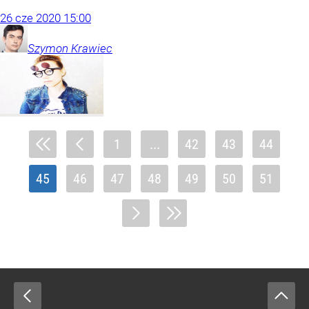
26
cze
2020
15:00
Szymon
Krawiec
1
...
42
43
44
45
46
47
48
49
50
51