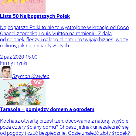
Lista 50 Najbogatszych Polek
Najbogatsze Polki to nie te wystrojone w kreacje od Coco
Chanel z torebką Louis Vuitton na ramieniu. Z dala
od ścianek, fleszy i całego blichtru rozwijają biznes, warty
miliony, jak nie miliardy złotych.
2
paź
2020
15:00
Firmy i rynki
Szymon
Krawiec
Tarasola ‒ pomiędzy domem a ogrodem
Kochasz otwartą przestrzeń, obcowanie z naturą, wyjście
poza cztery ściany domu? Chcesz jednak uniezależnić się
od pogody i czuć bezpiecznie. Gdzie znaleźć złoty środek?