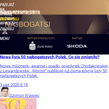
PRZEJDŹ
NA
BIZNES WPROST
STRONĘ
GŁÓWNĄ
UBSKRYBUJ
NAJBOGATSI
WPROST.PL
ZALOGUJ
MENU
PARTNER STRATEGICZNY
PARTNER
Nowa lista 50 najbogatszych Polek. Co się zmieniło?
Nowe milionerki, awanse i spadki, pojedynek Chodakowskiej
z Lewandowską. „Wprost” publikuje już ósmą edycję listy 50
najbogatszych Polek.
3
paź
2020
6:18
Szymon
Krawiec