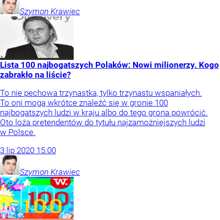
Szymon
Krawiec
Lista 100 najbogatszych Polaków: Nowi milionerzy. Kogo
zabrakło na liście?
To nie pechowa trzynastka, tylko trzynastu wspaniałych.
To oni mogą wkrótce znaleźć się w gronie 100
najbogatszych ludzi w kraju albo do tego grona powrócić.
Oto loża pretendentów do tytułu najzamożniejszych ludzi
w Polsce.
3
lip
2020
15:00
Szymon
Krawiec