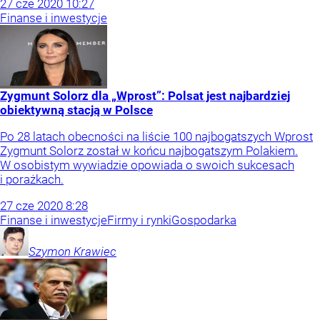
27
cze
2020
10:27
Finanse i inwestycje
Zygmunt Solorz dla „Wprost”: Polsat jest najbardziej
obiektywną stacją w Polsce
Po 28 latach obecności na liście 100 najbogatszych Wprost
Zygmunt Solorz został w końcu najbogatszym Polakiem.
W osobistym wywiadzie opowiada o swoich sukcesach
i porażkach.
27
cze
2020
8:28
Finanse i inwestycje
Firmy i rynki
Gospodarka
Szymon
Krawiec