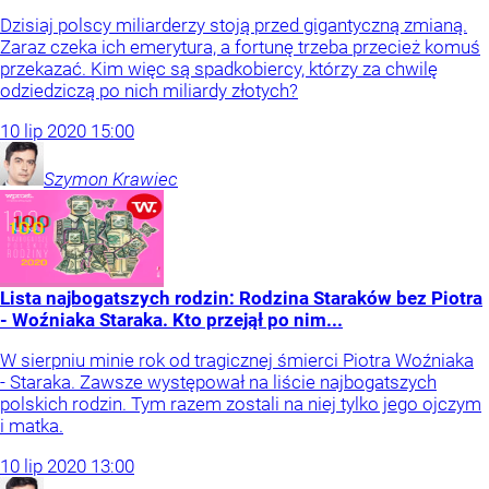
Dzisiaj polscy miliarderzy stoją przed gigantyczną zmianą.
Zaraz czeka ich emerytura, a fortunę trzeba przecież komuś
przekazać. Kim więc są spadkobiercy, którzy za chwilę
odziedziczą po nich miliardy złotych?
10
lip
2020
15:00
Szymon
Krawiec
Lista najbogatszych rodzin: Rodzina Staraków bez Piotra
- Woźniaka Staraka. Kto przejął po nim...
W sierpniu minie rok od tragicznej śmierci Piotra Woźniaka
- Staraka. Zawsze występował na liście najbogatszych
polskich rodzin. Tym razem zostali na niej tylko jego ojczym
i matka.
10
lip
2020
13:00