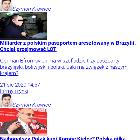
Szymon
Krawiec
Miliarder z polskim paszportem aresztowany w Brazylii.
Chciał przejmować LOT
German Efromovich ma w szufladzie trzy paszporty:
brazylijski, boliwijski i polski. Jaki ma związek z naszym
krajem?
21
sie
2020
14:57
Firmy i rynki
Szymon
Krawiec
Najbogatszy Polak kupi Koronę Kielce? Polska piłka