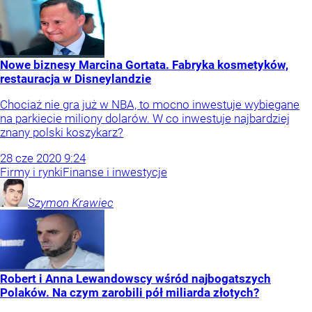
Nowe biznesy Marcina Gortata. Fabryka kosmetyków,
restauracja w Disneylandzie
Chociaż nie gra już w NBA, to mocno inwestuje wybiegane
na parkiecie miliony dolarów. W co inwestuje najbardziej
znany polski koszykarz?
28
cze
2020
9:24
Firmy i rynki
Finanse i inwestycje
Szymon
Krawiec
Robert i Anna Lewandowscy wśród najbogatszych
Polaków. Na czym zarobili pół miliarda złotych?