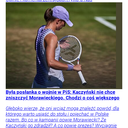
Była posłanka o wojnie w PiS: Kaczyński nie chce
zniszczyć Morawieckiego. Chodzi o coś większego
Głęboko wierzę, że oni wciąż mogą znaleźć powód, dla
którego warto usiąść do stołu i pojechać w Polskę
razem. Bo co w kampanii powie Morawiecki? Że
Kaczyński go zdradził? A co powie prezes? Wyciągnie