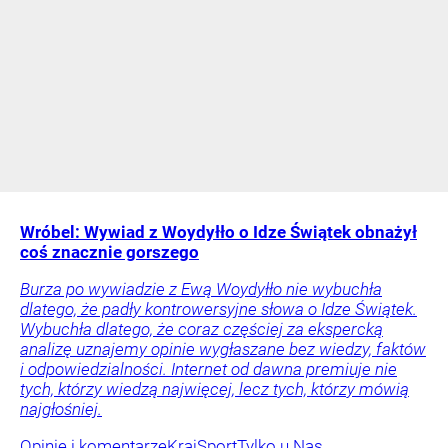
Wróbel: Wywiad z Woydyłło o Idze Świątek obnażył
coś znacznie gorszego
Burza po wywiadzie z Ewą Woydyłło nie wybuchła
dlatego, że padły kontrowersyjne słowa o Idze Świątek.
Wybuchła dlatego, że coraz częściej za ekspercką
analizę uznajemy opinie wygłaszane bez wiedzy, faktów
i odpowiedzialności. Internet od dawna premiuje nie
tych, którzy wiedzą najwięcej, lecz tych, którzy mówią
najgłośniej.
Opinie i komentarze
Kraj
Sport
Tylko u Nas