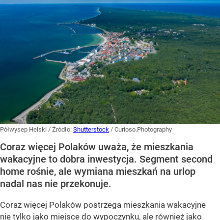
Półwysep Helski
/ Źródło:
Shutterstock
/
Curioso.Photography
Coraz więcej Polaków uważa, że mieszkania
wakacyjne to dobra inwestycja. Segment second
home rośnie, ale wymiana mieszkań na urlop
nadal nas nie przekonuje.
Coraz więcej Polaków postrzega mieszkania wakacyjne
nie tylko jako miejsce do wypoczynku, ale również jako