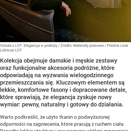
Vistula x LOT: Elegancja w podróży
/ Źródło:
Materiały prasowe
/
Polskie Linie
Lotnicze LOT
Kolekcja obejmuje damskie i męskie zestawy
oraz funkcjonalne akcesoria podróżne, które
odpowiadają na wyzwania wielogodzinnego
przemieszczania się. Kluczowym elementem są
lekkie, komfortowe fasony i dopracowane detale,
które sprawiają, że elegancja zyskuje nowy
wymiar: pewny, naturalny i gotowy do działania.
Warto podkreślić, że użyto tkanin o podwyższonej
odporności na zagniecenia, które pracują z ruchem ciała.
Ponadto lekkie struktury i nowoczesne włókna zapewniają