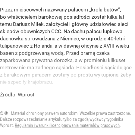
Przez miejscowych nazywany pałacem „króla butów”,
bo właścicielem barokowej posiadłości został kilka lat
temu Dariusz Miłek, założyciel i główny udziałowiec sieci
sklepów obuwniczych CCC. Na dachu pałacu łupkowa
dachówka sprowadzana z Niemiec, w ogrodzie 40-letni
tulipanowiec z Holandii, a w dawnej oficynie z XVIII wieku
basen z podgrzewaną wodą. Przed bramą czeka
zaparkowana prywatna dorożka, a w promieniu kilkuset
metrów nie ma żadnego sąsiada. Posiadłości sąsiadujące
z barakowym pałacem zostały po prostu wykupione, żeby
nie szpeciły krajobrazu.
Źródło:
Wprost
© ℗
Materiał chroniony prawem autorskim. Wszelkie prawa zastrzeżone.
Dalsze rozpowszechnianie artykułu tylko za zgodą wydawcy tygodnika
Wprost.
Regulamin i warunki licencjonowania materiałów prasowych
.