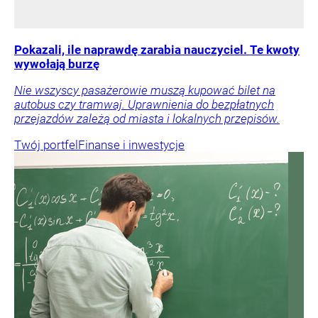
Pokazali, ile naprawdę zarabia nauczyciel. Te kwoty
wywołają burzę
Nie wszyscy pasażerowie muszą kupować bilet na
autobus czy tramwaj. Uprawnienia do bezpłatnych
przejazdów zależą od miasta i lokalnych przepisów.
Twój portfel
Finanse i inwestycje