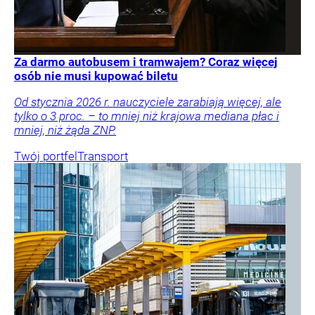
Za darmo autobusem i tramwajem? Coraz więcej
osób nie musi kupować biletu
Od stycznia 2026 r. nauczyciele zarabiają więcej, ale
tylko o 3 proc. – to mniej niż krajowa mediana płac i
mniej, niż żąda ZNP.
Twój portfel
Transport