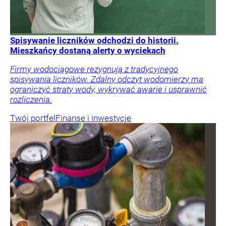
Spisywanie liczników odchodzi do historii.
Mieszkańcy dostaną alerty o wyciekach
Firmy wodociągowe rezygnują z tradycyjnego
spisywania liczników. Zdalny odczyt wodomierzy ma
ograniczyć straty wody, wykrywać awarie i usprawnić
rozliczenia.
Twój portfel
Finanse i inwestycje