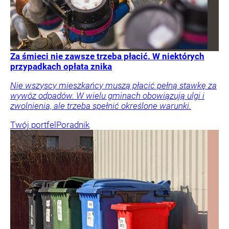
Za śmieci nie zawsze trzeba płacić. W niektórych
przypadkach opłata znika
Nie wszyscy mieszkańcy muszą płacić pełną stawkę za
wywóz odpadów. W wielu gminach obowiązują ulgi i
zwolnienia, ale trzeba spełnić określone warunki.
Twój portfel
Poradnik