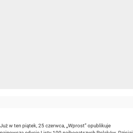
Już w ten piątek, 25 czerwca, „Wprost” opublikuje
najnowszą edycję
Listy 100 najbogatszych Polaków
. Dzisiaj