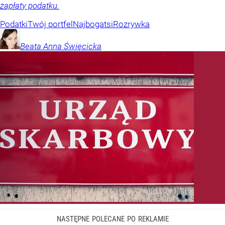
zapłaty podatku.
Podatki
Twój portfel
Najbogatsi
Rozrywka
Beata Anna
Święcicka