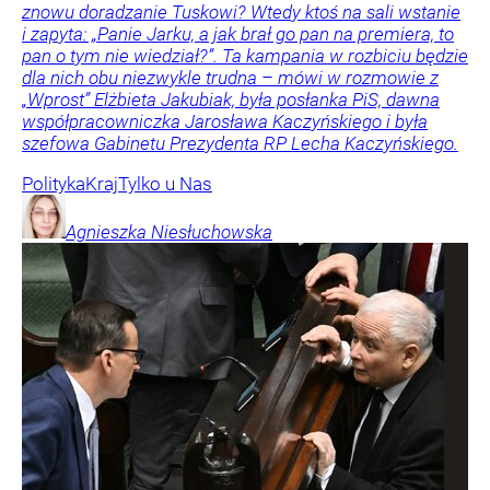
znowu doradzanie Tuskowi? Wtedy ktoś na sali wstanie
i zapyta: „Panie Jarku, a jak brał go pan na premiera, to
pan o tym nie wiedział?”. Ta kampania w rozbiciu będzie
dla nich obu niezwykle trudna – mówi w rozmowie z
„Wprost” Elżbieta Jakubiak, była posłanka PiS, dawna
współpracowniczka Jarosława Kaczyńskiego i była
szefowa Gabinetu Prezydenta RP Lecha Kaczyńskiego.
Polityka
Kraj
Tylko u Nas
Agnieszka
Niesłuchowska