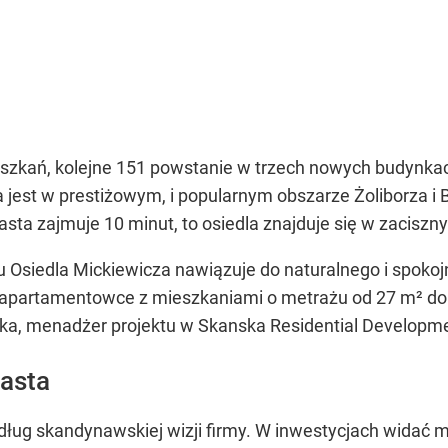
eszkań, kolejne 151 powstanie w trzech nowych budynka
 jest w prestiżowym, i popularnym obszarze Żoliborza i B
sta zajmuje 10 minut, to osiedla znajduje się w zaciszn
Osiedla Mickiewicza nawiązuje do naturalnego i spokojn
apartamentowce z mieszkaniami o metrażu od 27 m² do 1
a, menadżer projektu w Skanska Residential Developme
asta
ług skandynawskiej wizji firmy. W inwestycjach widać m