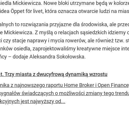
dla Mickiewicza. Nowe bloki utrzymane będą w kolorze
ea Öppet för livet, która oznacza otwarcie ludzi na miast
nych to rozwiązania przyjazne dla środowiska, ale prz
e Mickiewicza. Z myślą o relacjach sąsiedzkich idziemy o 
ci czy stacje naprawy i mycia rowerów, ale również tzw.
nków osiedla, zaprojektowaliśmy kreatywne miejsce integ
cy – dodaje Aleksandra Sokołowska.
t. Trzy miasta z dwucyfrową dynamiką wzrostu
nika z najnowszego raportu Home Broker i Open Finance
ygnałów świadczących o możliwości zmiany tego trendu w
kcyjnych jest najwyższy od...