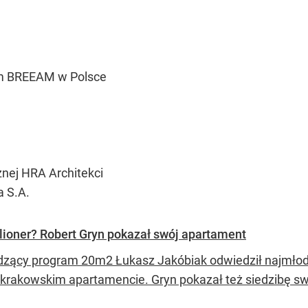
tem BREEAM w Polsce
znej HRA Architekci
 S.A.
lioner? Robert Gryn pokazał swój apartament
zący program 20m2 Łukasz Jakóbiak odwiedził najmłods
 krakowskim apartamencie. Gryn pokazał też siedzibę swo