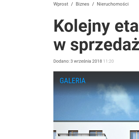
Wprost
/
Biznes
/
Nieruchomości
Kolejny et
w sprzeda
Dodano:
3
września
2018
11:20