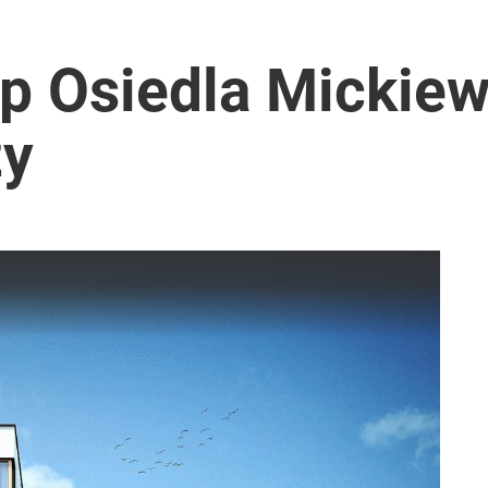
ap Osiedla Mickiew
ży