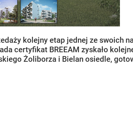
daży kolejny etap jednej ze swoich na
iada certyfikat BREEAM zyskało kolej
iego Żoliborza i Bielan osiedle, goto