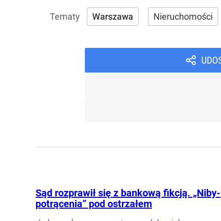
Warszawa
Nieruchomości
UDO
Sąd rozprawił się z bankową fikcją. „Niby-
potrącenia” pod ostrzałem