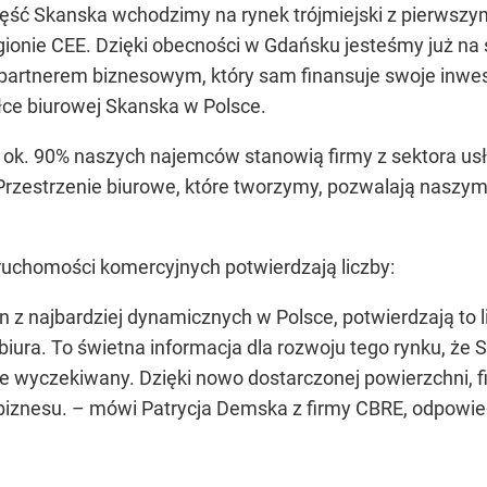
zęść Skanska wchodzimy na rynek trójmiejski z pierwsz
regionie CEE. Dzięki obecności w Gdańsku jesteśmy już n
artnerem biznesowym, który sam finansuje swoje inwes
ółce biurowej Skanska w Polsce.
ok. 90% naszych najemców stanowią firmy z sektora usł
rzestrzenie biurowe, które tworzymy, pozwalają naszy
eruchomości komercyjnych potwierdzają liczby:
en z najbardziej dynamicznych w Polsce, potwierdzają to
iura. To świetna informacja dla rozwoju tego rynku, że
ie wyczekiwany. Dzięki nowo dostarczonej powierzchni, f
 biznesu. – mówi Patrycja Demska z firmy CBRE, odpowi