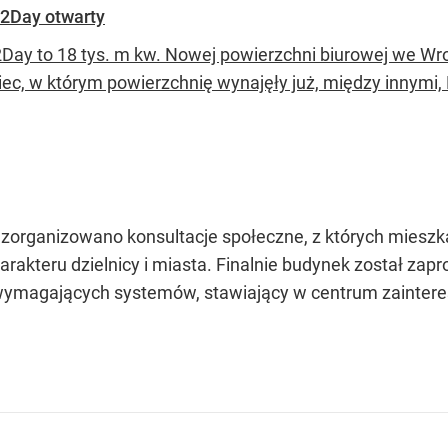
2Day otwarty
Day to 18 tys. m kw. Nowej powierzchni biurowej we W
iec, w którym powierzchnię wynajęły już, między innymi
organizowano konsultacje społeczne, z których mieszk
rakteru dzielnicy i miasta. Finalnie budynek został zap
j wymagających systemów, stawiający w centrum zainter