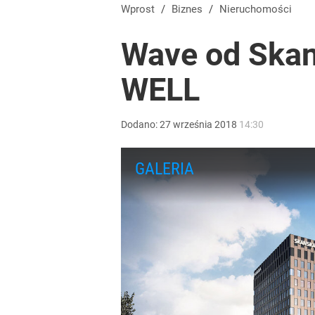
Wprost
/
Biznes
/
Nieruchomości
Wave od Skan
WELL
Dodano:
27
września
2018
14:30