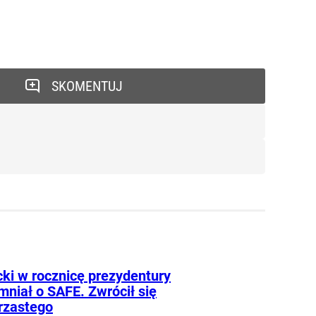
SKOMENTUJ
ki w rocznicę prezydentury
mniał o SAFE. Zwrócił się
rzastego