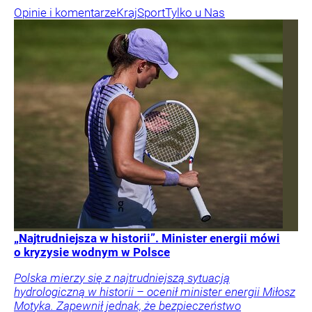
Opinie i komentarze
Kraj
Sport
Tylko u Nas
„Najtrudniejsza w historii”. Minister energii mówi
o kryzysie wodnym w Polsce
Polska mierzy się z najtrudniejszą sytuacją
hydrologiczną w historii – ocenił minister energii Miłosz
Motyka. Zapewnił jednak, że bezpieczeństwo