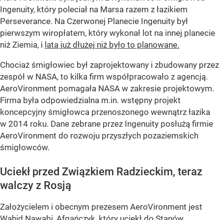
Ingenuity, który poleciał na Marsa razem z łazikiem
Perseverance. Na Czerwonej Planecie Ingenuity był
pierwszym wiropłatem, który wykonał lot na innej planecie
niż Ziemia, i
lata już dłużej niż było to planowane.
Chociaż śmigłowiec był zaprojektowany i zbudowany przez
zespół w NASA, to kilka firm współpracowało z agencją.
AeroVironment pomagała NASA w zakresie projektowym.
Firma była odpowiedzialna m.in. wstępny projekt
koncepcyjny śmigłowca przenoszonego wewnątrz łazika
w 2014 roku. Dane zebrane przez Ingenuity posłużą firmie
AeroVironment do rozwoju przyszłych pozaziemskich
śmigłowców.
Uciekł przed Związkiem Radzieckim, teraz
walczy z Rosją
Założycielem i obecnym prezesem AeroVironment jest
Wahid Nawabi, Afgańczyk, który uciekł do Stanów