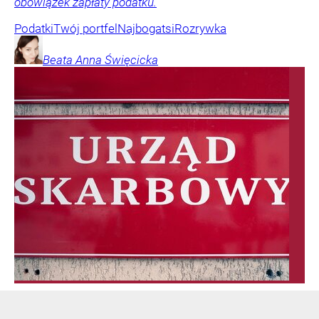
obowiązek zapłaty podatku.
Podatki
Twój portfel
Najbogatsi
Rozrywka
Beata Anna
Święcicka