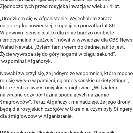
Zjednoczonych przed rosyjską inwazją w wieku 14 lat.
„Urodziłem się w Afganistanie. Wyjechałem zaraza
na początku sowieckiej okupacji na początku lat 80.
W pewnym sensie jest to dla mnie bardzo osobiste
i emocjonalne przeżycie” mówił w wywiadzie dla CBS News
Wahid Nawabi. „Byłem tam i wiem dokładnie, jak to jest.
Życie wywraca się do góry nogami w ciągu sekund”. –
wspominał Afgańczyk.
Nawabi zwierzył się, że jednym ze wspomnień, które mocno
mu się wyryło w pamięci, są amerykańskie rakiety Stinger,
które zestrzeliwały rosyjskie śmigłowce. „Widziałem
na własne oczy pół tuzina spadających na ziemie
śmigłowców”. Teraz Afgańczyk ma nadzieje, że jego drony
będą dla rosyjskich czołgów w Ukrainie, czym były
Stingery
dla śmigłowców w Afganistanie.
USA przekazały Ukrainie drony kamikaze. Rzecznik