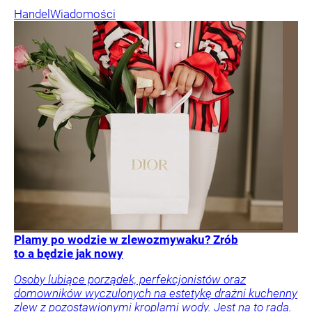
Handel
Wiadomości
Plamy po wodzie w zlewozmywaku? Zrób
to a będzie jak nowy
Osoby lubiące porządek, perfekcjonistów oraz
domowników wyczulonych na estetykę drażni kuchenny
zlew z pozostawionymi kroplami wody. Jest na to rada.