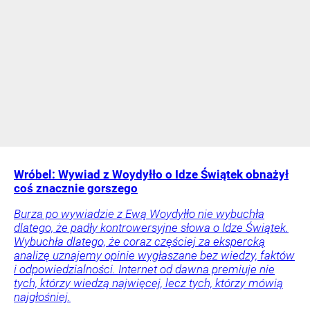
Wróbel: Wywiad z Woydyłło o Idze Świątek obnażył
coś znacznie gorszego
Burza po wywiadzie z Ewą Woydyłło nie wybuchła
dlatego, że padły kontrowersyjne słowa o Idze Świątek.
Wybuchła dlatego, że coraz częściej za ekspercką
analizę uznajemy opinie wygłaszane bez wiedzy, faktów
i odpowiedzialności. Internet od dawna premiuje nie
tych, którzy wiedzą najwięcej, lecz tych, którzy mówią
najgłośniej.