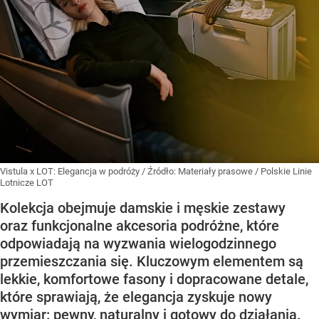
Vistula x LOT: Elegancja w podróży
/ Źródło:
Materiały prasowe
/
Polskie Linie
Lotnicze LOT
Kolekcja obejmuje damskie i męskie zestawy
oraz funkcjonalne akcesoria podróżne, które
odpowiadają na wyzwania wielogodzinnego
przemieszczania się. Kluczowym elementem są
lekkie, komfortowe fasony i dopracowane detale,
które sprawiają, że elegancja zyskuje nowy
wymiar: pewny, naturalny i gotowy do działania.