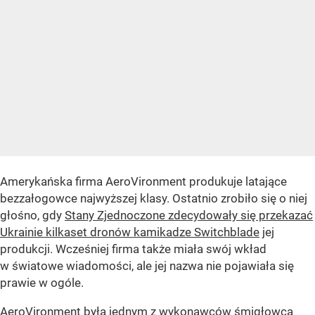
Amerykańska firma AeroVironment produkuje latające
bezzałogowce najwyższej klasy. Ostatnio zrobiło się o niej
głośno, gdy
Stany Zjednoczone zdecydowały się przekazać
Ukrainie kilkaset dronów kamikadze Switchblade
jej
produkcji. Wcześniej firma także miała swój wkład
w światowe wiadomości, ale jej nazwa nie pojawiała się
prawie w ogóle.
AeroVironment była jednym z wykonawców śmigłowca