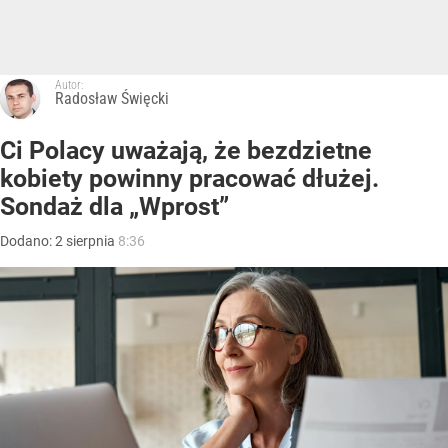
Autor:
Radosław Święcki
Ci Polacy uważają, że bezdzietne
kobiety powinny pracować dłużej.
Sondaż dla „Wprost”
Dodano:
2
sierpnia
8:36