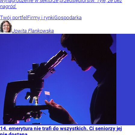
wynagrodzenie w sektorze przedsiębiorstw. Tyle, że bez
nagród.
Twój portfel
Firmy i rynki
Gospodarka
Jowita
Flankowska
14. emerytura nie trafi do wszystkich. Ci seniorzy jej
nie dostaną