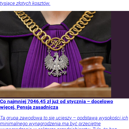
tysiące złotych kosztów.
Co najmniej 7046,45 zł już od stycznia – docelowo
więcej. Pensja zasadnicza
Ta grupa zawodowa to się ucieszy – podstawą wysokości ich
minimalnego wynagrodzenia ma być przeciętne