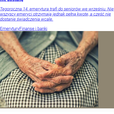
Tegoroczna 14. emerytura trafi do seniorów we wrześniu. Nie
wszyscy emeryci otrzymają jednak pełną kwotę, a część nie
dostanie świadczenia wcale.
Emerytury
Finanse i banki