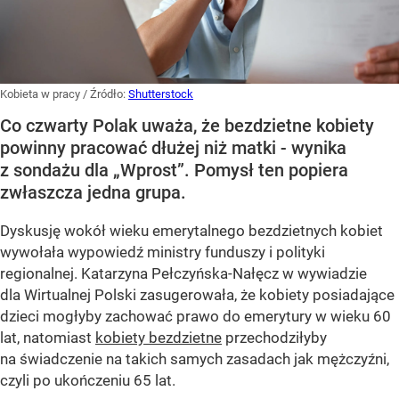
Kobieta w pracy
/ Źródło:
Shutterstock
Co czwarty Polak uważa, że bezdzietne kobiety
powinny pracować dłużej niż matki - wynika
z sondażu dla „Wprost”. Pomysł ten popiera
zwłaszcza jedna grupa.
Dyskusję wokół wieku emerytalnego bezdzietnych kobiet
wywołała wypowiedź ministry funduszy i polityki
regionalnej. Katarzyna Pełczyńska-Nałęcz w wywiadzie
dla Wirtualnej Polski zasugerowała, że kobiety posiadające
dzieci mogłyby zachować prawo do emerytury w wieku 60
lat, natomiast
kobiety bezdzietne
przechodziłyby
na świadczenie na takich samych zasadach jak mężczyźni,
czyli po ukończeniu 65 lat.