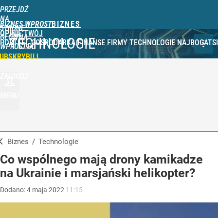
PRZEJDŹ
NA
BIZNES WPROST
STRONĘ
OPINIE
TWÓJ
GŁÓWNĄ
TECHNOLOGIE
PORTFEL
GOSPODARKA
FINANSE
FIRMY
TECHNOLOGIE
NAJBOGATSI
WPROST.PL
UBSKRYBUJ
ZALOGUJ
MENU
Biznes
/
Technologie
Co wspólnego mają drony kamikadze
na Ukrainie i marsjański helikopter?
Dodano:
4
maja
2022
11:15