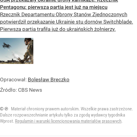
Pentagonu: pierwsza partia jest już na miejscu
Rzecznik Departamentu Obrony Stanów Zjednoczonych
potwierdził przekazanie Ukrainie stu dornów Switchblade.
Pierwsza partia trafiła już do ukraińskich żołnierzy.
Opracował:
Bolesław Breczko
Źródło:
CBS News
© ℗
Materiał chroniony prawem autorskim. Wszelkie prawa zastrzeżone.
Dalsze rozpowszechnianie artykułu tylko za zgodą wydawcy tygodnika
Wprost.
Regulamin i warunki licencjonowania materiałów prasowych
.