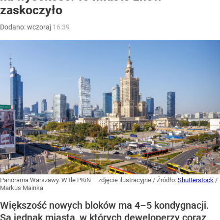
zaskoczyło
Dodano:
wczoraj
16:39
Panorama Warszawy. W tle PKiN – zdjęcie ilustracyjne
/ Źródło:
Shutterstock
/
Markus Mainka
Większość nowych bloków ma 4–5 kondygnacji.
Są jednak miasta, w których deweloperzy coraz