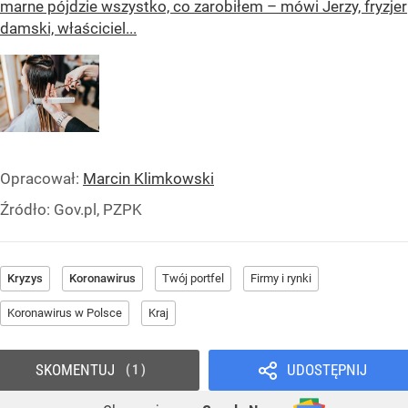
marne pójdzie wszystko, co zarobiłem – mówi Jerzy, fryzjer
damski, właściciel...
Opracował:
Marcin Klimkowski
Źródło:
Gov.pl, PZPK
Kryzys
Koronawirus
Twój portfel
Firmy i rynki
Koronawirus w Polsce
Kraj
SKOMENTUJ
UDOSTĘPNIJ
1