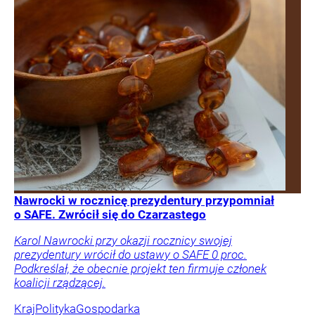
Nawrocki w rocznicę prezydentury przypomniał
o SAFE. Zwrócił się do Czarzastego
Karol Nawrocki przy okazji rocznicy swojej
prezydentury wrócił do ustawy o SAFE 0 proc.
Podkreślał, że obecnie projekt ten firmuje członek
koalicji rządzącej.
Kraj
Polityka
Gospodarka