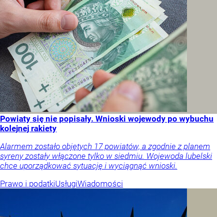
Powiaty się nie popisały. Wnioski wojewody po wybuchu
kolejnej rakiety
Alarmem zostało objętych 17 powiatów, a zgodnie z planem
syreny zostały włączone tylko w siedmiu. Wojewoda lubelski
chce uporządkować sytuację i wyciągnąć wnioski.
Prawo i podatki
Usługi
Wiadomości