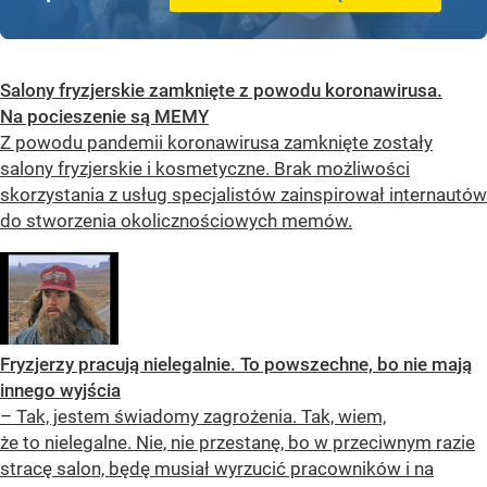
Salony fryzjerskie zamknięte z powodu koronawirusa.
Na pocieszenie są MEMY
Z powodu pandemii koronawirusa zamknięte zostały
salony fryzjerskie i kosmetyczne. Brak możliwości
skorzystania z usług specjalistów zainspirował internautów
do stworzenia okolicznościowych memów.
Fryzjerzy pracują nielegalnie. To powszechne, bo nie mają
innego wyjścia
– Tak, jestem świadomy zagrożenia. Tak, wiem,
że to nielegalne. Nie, nie przestanę, bo w przeciwnym razie
stracę salon, będę musiał wyrzucić pracowników i na