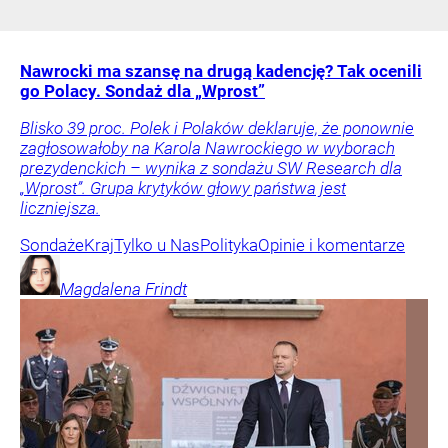
Nawrocki ma szansę na drugą kadencję? Tak ocenili
go Polacy. Sondaż dla „Wprost”
Blisko 39 proc. Polek i Polaków deklaruje, że ponownie
zagłosowałoby na Karola Nawrockiego w wyborach
prezydenckich – wynika z sondażu SW Research dla
„Wprost”. Grupa krytyków głowy państwa jest
liczniejsza.
Sondaże
Kraj
Tylko u Nas
Polityka
Opinie i komentarze
Magdalena
Frindt