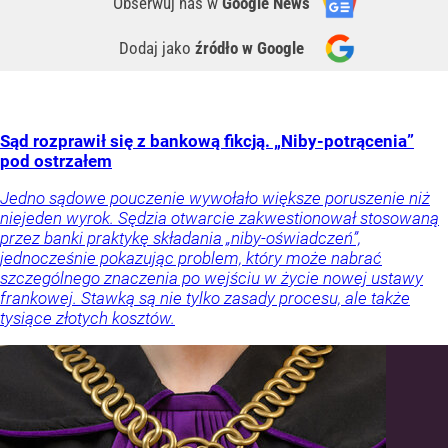
Obserwuj nas
w
Google News
Dodaj jako
źródło w Google
Sąd rozprawił się z bankową fikcją. „Niby-potrącenia”
pod ostrzałem
Jedno sądowe pouczenie wywołało większe poruszenie niż
niejeden wyrok. Sędzia otwarcie zakwestionował stosowaną
przez banki praktykę składania „niby-oświadczeń”,
jednocześnie pokazując problem, który może nabrać
szczególnego znaczenia po wejściu w życie nowej ustawy
frankowej. Stawką są nie tylko zasady procesu, ale także
tysiące złotych kosztów.