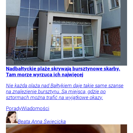
Nadbałtyckie plaże skrywają bursztynowe skarby.
Tam morze wyrzuca ich najwięcej
Nie każda plaża nad Bałtykiem daje takie same szanse
na znalezienie bursztynu. Są miejsca, gdzie po
sztormach można trafić na wyjątkowe okazy.
Porady
Wiadomości
Beata Anna
Święcicka