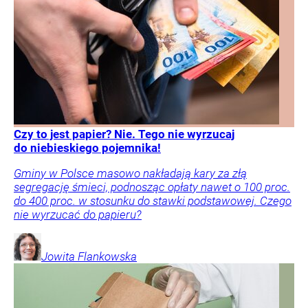
Czy to jest papier? Nie. Tego nie wyrzucaj
do niebieskiego pojemnika!
Gminy w Polsce masowo nakładają kary za złą
segregację śmieci, podnosząc opłaty nawet o 100 proc.
do 400 proc. w stosunku do stawki podstawowej. Czego
nie wyrzucać do papieru?
Jowita
Flankowska