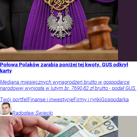
Połowa Polaków zarabia poniżej tej kwoty. GUS odkrył
karty
Mediana miesięcznych wynagrodzeń brutto w gospodarce
narodowej wyniosła w lutym br. 7690,82 zł brutto - podał GUS.
Twój portfel
Finanse i inwestycje
Firmy i rynki
Gospodarka
Radosław
Święcki