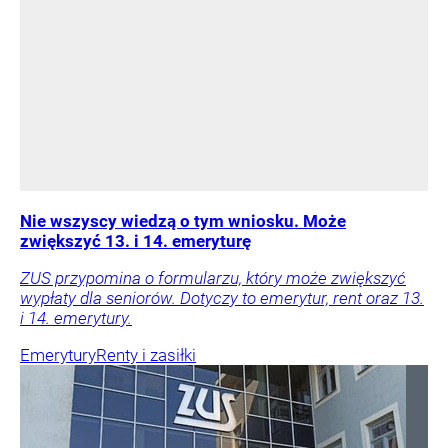
Nie wszyscy wiedzą o tym wniosku. Może
zwiększyć 13. i 14. emeryturę
ZUS przypomina o formularzu, który może zwiększyć
wypłaty dla seniorów. Dotyczy to emerytur, rent oraz 13.
i 14. emerytury.
Emerytury
Renty i zasiłki