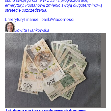
stanu swojego konta w ZUS i z prognozowanej
emerytury. Postanowił zmienić swoją długoterminową
strategię oszczędzania.
Emerytury
Finanse i banki
Wiadomości
Jowita
Flankowska
Jak długo można przechowywać domowe