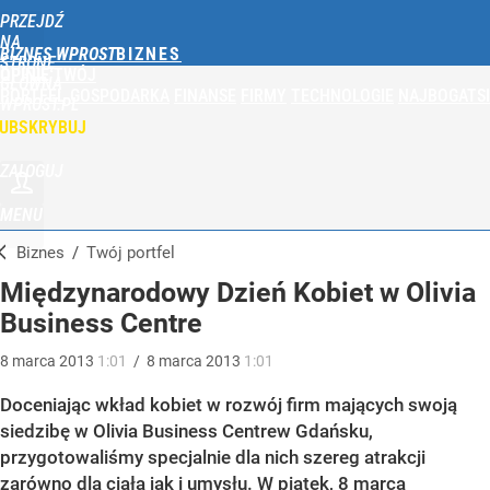
PRZEJDŹ
NA
BIZNES WPROST
STRONĘ
OPINIE
TWÓJ
GŁÓWNĄ
PORTFEL
GOSPODARKA
FINANSE
FIRMY
TECHNOLOGIE
NAJBOGATSI
WPROST.PL
UBSKRYBUJ
ZALOGUJ
MENU
Biznes
/
Twój portfel
Międzynarodowy Dzień Kobiet w Olivia
Business Centre
8
marca
2013
1:01
/
8
marca
2013
1:01
Doceniając wkład kobiet w rozwój firm mających swoją
siedzibę w Olivia Business Centrew Gdańsku,
przygotowaliśmy specjalnie dla nich szereg atrakcji
zarówno dla ciała jak i umysłu. W piątek, 8 marca