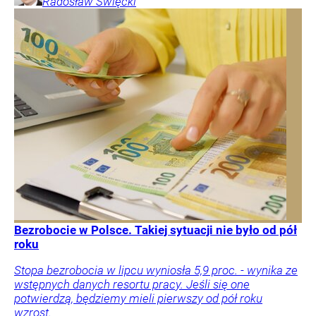
Radosław
Święcki
Bezrobocie w Polsce. Takiej sytuacji nie było od pół
roku
Stopa bezrobocia w lipcu wyniosła 5,9 proc. - wynika ze
wstępnych danych resortu pracy. Jeśli się one
potwierdzą, będziemy mieli pierwszy od pół roku
wzrost.