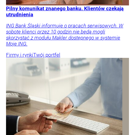
Pilny komunikat znanego banku. Klientów czekają
utrudnienia
ING Bank Śląski informuje o pracach serwisowych. W
sobotę klienci przez 10 godzin nie będą mogli
skorzystać z modułu Makler dostępnego w systemie
Moje ING.
Firmy i rynki
Twój portfel