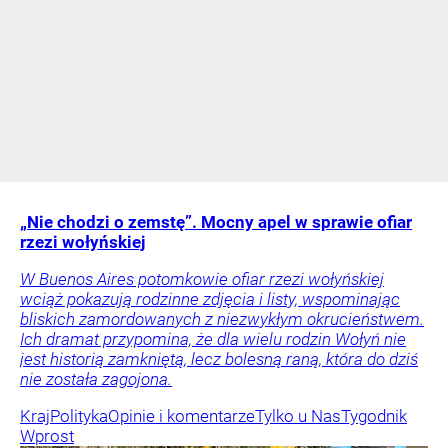
„Nie chodzi o zemstę”. Mocny apel w sprawie ofiar
rzezi wołyńskiej
W Buenos Aires potomkowie ofiar rzezi wołyńskiej
wciąż pokazują rodzinne zdjęcia i listy, wspominając
bliskich zamordowanych z niezwykłym okrucieństwem.
Ich dramat przypomina, że dla wielu rodzin Wołyń nie
jest historią zamkniętą, lecz bolesną raną, która do dziś
nie została zagojona.
Kraj
Polityka
Opinie i komentarze
Tylko u Nas
Tygodnik
Wprost