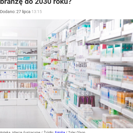
branżę do 2030 roku?
Dodano:
27
lipca
13:15
Apteka, zdjęcie ilustracyjne
/ Źródło:
Fotolia
/
Tyler Olson