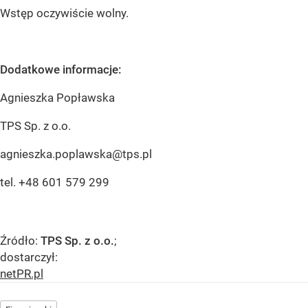
Wstęp oczywiście wolny.
Dodatkowe informacje:
Agnieszka Popławska
TPS Sp. z o.o.
agnieszka.poplawska@tps.pl
tel. +48 601 579 299
Źródło:
TPS Sp. z o.o.
;
dostarczył:
netPR.pl