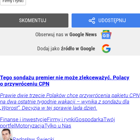
Firmy i rynki
SKOMENTUJ
UDOSTĘPNIJ
Obserwuj nas
w
Google News
Dodaj jako
źródło w Google
Tego sondażu premier nie może zlekceważyć. Polacy
o przywróceniu CPN
Prawie dwie trzecie Polaków chce przywrócenia pakietu CPN
na dwa ostatnie tygodnie wakacji – wynika z sondażu dla
„Wprost”. Decyzja w tej sprawie lada dzień.
Finanse i inwestycje
Firmy i rynki
Gospodarka
Twój
portfel
Motoryzacja
Tylko u Nas
Radosław
Święcki