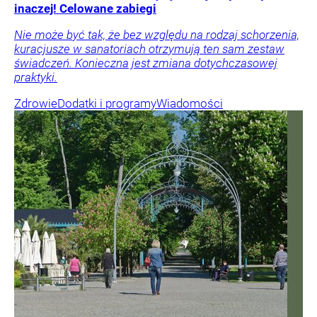
inaczej! Celowane zabiegi
Nie może być tak, że bez względu na rodzaj schorzenia,
kuracjusze w sanatoriach otrzymują ten sam zestaw
świadczeń. Konieczna jest zmiana dotychczasowej
praktyki.
Zdrowie
Dodatki i programy
Wiadomości