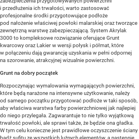
zabezpieczenia przygotowywanych powierzchni
i przedłużenia ich trwałości, warto zastosować
profesjonalne środki przygotowujące podłoże
pod nałożenie właściwej powłoki malarskiej oraz tworzące
zewnętrzną warstwę zabezpieczającą. System Akrylak
3000 to kompleksowe rozwiązanie oferujące Grunt
kwarcowy oraz Lakier w wersji połysk i półmat, które
w połączeniu dają gwarancję uzyskania w pełni odpornej
na szorowanie, atrakcyjnej wizualnie powierzchni.
Grunt na dobry początek
Rozpoczynając wymalowania wymagających powierzchni,
które będą narażone na intensywne użytkowanie, należy
od samego początku przygotować podłoże w taki sposób,
aby właściwa warstwa farby powierzchniowej jak najlepiej
do niego przylegała. Zagwarantuje to nie tylko wyjątkową
trwałość powłoki, ale sprawi także, że będzie ona gładka.
W tym celu konieczne jest prawidłowe oczyszczenie ściany
bądź sufitu ze wszystkich luźnych elementów, a następnie