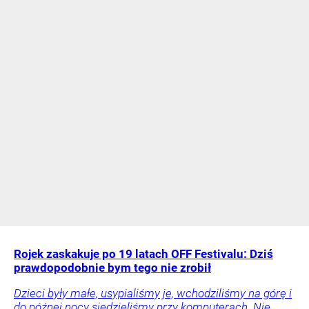
Rojek zaskakuje po 19 latach OFF Festivalu: Dziś
prawdopodobnie bym tego nie zrobił
Dzieci były małe, usypialiśmy je, wchodziliśmy na górę i
do późnej nocy siedzieliśmy przy komputerach. Nie