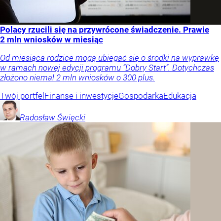
Polacy rzucili się na przywrócone świadczenie. Prawie
2 mln wniosków w miesiąc
Od miesiąca rodzice mogą ubiegać się o środki na wyprawkę
w ramach nowej edycji programu “Dobry Start”. Dotychczas
złożono niemal 2 mln wniosków o 300 plus.
Twój portfel
Finanse i inwestycje
Gospodarka
Edukacja
Radosław
Święcki