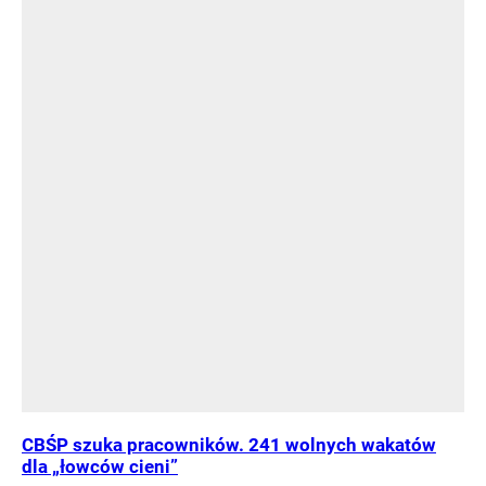
CBŚP szuka pracowników. 241 wolnych wakatów
dla „łowców cieni”