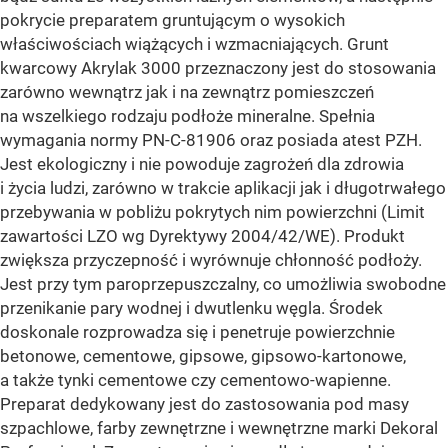
pokrycie preparatem gruntującym o wysokich
właściwościach wiążących i wzmacniających.
Grunt
kwarcowy Akrylak 3000 przeznaczony jest do stosowania
zarówno wewnątrz jak i na zewnątrz pomieszczeń
na wszelkiego rodzaju podłoże mineralne. Spełnia
wymagania normy PN-C-81906 oraz posiada atest PZH.
Jest ekologiczny i nie powoduje zagrożeń dla zdrowia
i życia ludzi, zarówno w trakcie aplikacji jak i długotrwałego
przebywania w pobliżu pokrytych nim powierzchni (Limit
zawartości LZO wg Dyrektywy 2004/42/WE). Produkt
zwiększa przyczepność i wyrównuje chłonność podłoży.
Jest przy tym paroprzepuszczalny, co umożliwia swobodne
przenikanie pary wodnej i dwutlenku węgla. Środek
doskonale rozprowadza się i penetruje powierzchnie
betonowe, cementowe, gipsowe, gipsowo-kartonowe,
a także tynki cementowe czy cementowo-wapienne.
Preparat dedykowany jest do zastosowania pod masy
szpachlowe, farby zewnętrzne i wewnętrzne marki Dekoral