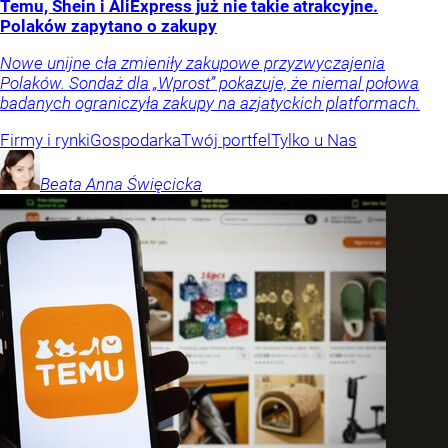
Temu, Shein i AliExpress już nie takie atrakcyjne.
Polaków zapytano o zakupy
Nowe unijne cła zmieniły zakupowe przyzwyczajenia
Polaków. Sondaż dla „Wprost” pokazuje, że niemal połowa
badanych ograniczyła zakupy na azjatyckich platformach.
Firmy i rynki
Gospodarka
Twój portfel
Tylko u Nas
Beata Anna
Święcicka