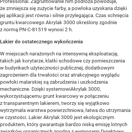
Professional. Zagruntowanie nim podłoża powoduje,
że zmniejsza się zużycie farby, a powłoka uzyskana dzięki
jej aplikacji jest równa i silnie przylegająca. Czas schnięcia
gruntu kwarcowego Akrylak 3000 określony zgodnie
z normą PN-C-81519 wynosi 2 h.
Lakier do ostatecznego wykończenia
W miejscach narażonych na intensywną eksploatację,
takich jak korytarze, klatki schodowe czy pomieszczenia
w budynkach użyteczności publicznej, dodatkowym
zagrożeniem dla trwałości oraz atrakcyjnego wyglądu
powłoki malarskiej są zabrudzenia i uszkodzenia
mechaniczne. Dzięki systemowi
Akrylak 3000,
wykorzystującemu grunt kwarcowy w połączeniu
z transparentnym lakierem, tworzy się wyjątkowo
wytrzymała warstwa powierzchniowa, łatwa do utrzymania
w czystości. Lakier Akrylak 3000 jest ekologicznym
produktem, który gwarantuje bardzo niską emisję lotnych
związków organicznych zgodną z wymogami Dyrektywy