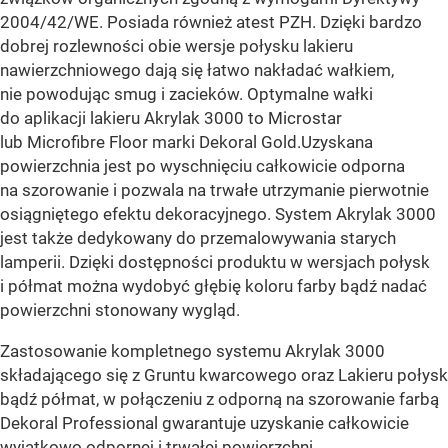
2004/42/WE. Posiada również atest PZH. Dzięki bardzo
dobrej rozlewności obie wersje połysku lakieru
nawierzchniowego dają się łatwo nakładać wałkiem,
nie powodując smug i zacieków. Optymalne wałki
do aplikacji lakieru Akrylak 3000 to Microstar
lub Microfibre Floor marki Dekoral Gold.
Uzyskana
powierzchnia jest po wyschnięciu całkowicie odporna
na szorowanie i pozwala na trwałe utrzymanie pierwotnie
osiągniętego efektu dekoracyjnego. System Akrylak 3000
jest także dedykowany do przemalowywania starych
lamperii. Dzięki dostępności produktu w wersjach połysk
i półmat można wydobyć głębię koloru farby bądź nadać
powierzchni stonowany wygląd.
Zastosowanie kompletnego systemu Akrylak 3000
składającego się z Gruntu kwarcowego oraz Lakieru połysk
bądź półmat, w połączeniu z odporną na szorowanie farbą
Dekoral Professional gwarantuje uzyskanie całkowicie
wyjątkowo odpornej i trwałej powierzchni.