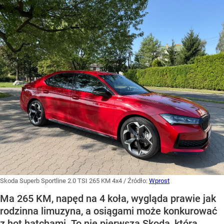
Skoda Superb Sportline 2.0 TSI 265 KM 4x4
/ Źródło:
Wprost
Ma 265 KM, napęd na 4 koła, wygląda prawie jak
rodzinna limuzyna, a osiągami może konkurować
z hot hatchami. To nie pierwsza Skoda, która