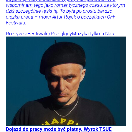
wspominam tego jako romantycznego czasu, za którym
dziś szczególnie tęsknię. To była po prostu bardzo
ciężka praca – mówi Artur Rojek o początkach OFF
Festivalu.
Rozrywka
Festiwale/Przeglądy
Muzyka
Tylko u Nas
Dojazd do pracy może być płatny. Wyrok TSUE