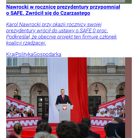
Nawrocki w rocznicę prezydentury przypomniał
o SAFE. Zwrócił się do Czarzastego
Karol Nawrocki przy okazji rocznicy swojej
prezydentury wrócił do ustawy o SAFE 0 proc.
Podkreślał, że obecnie projekt ten firmuje członek
koalicji rządzącej.
Kraj
Polityka
Gospodarka