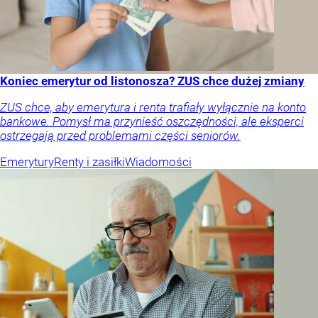
Koniec emerytur od listonosza? ZUS chce dużej zmiany
ZUS chce, aby emerytura i renta trafiały wyłącznie na konto
bankowe. Pomysł ma przynieść oszczędności, ale eksperci
ostrzegają przed problemami części seniorów.
Emerytury
Renty i zasiłki
Wiadomości