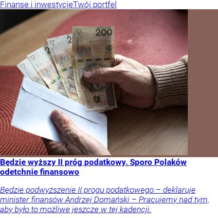
Finanse i inwestycje
Twój portfel
Będzie wyższy II próg podatkowy. Sporo Polaków
odetchnie finansowo
Będzie podwyższenie II progu podatkowego – deklaruje
minister finansów Andrzej Domański – Pracujemy nad tym,
aby było to możliwe jeszcze w tej kadencji.