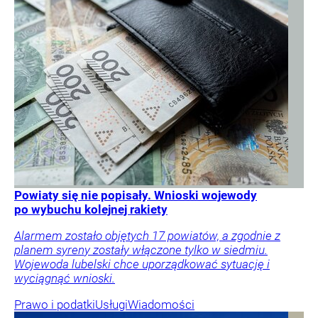
Powiaty się nie popisały. Wnioski wojewody
po wybuchu kolejnej rakiety
Alarmem zostało objętych 17 powiatów, a zgodnie z
planem syreny zostały włączone tylko w siedmiu.
Wojewoda lubelski chce uporządkować sytuację i
wyciągnąć wnioski.
Prawo i podatki
Usługi
Wiadomości