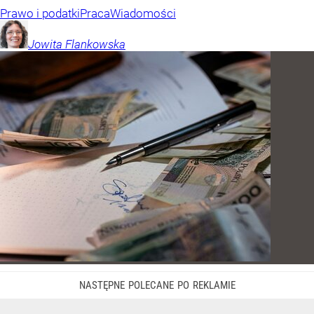
Prawo i podatki
Praca
Wiadomości
Jowita
Flankowska