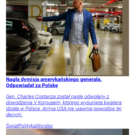
Nagła dymisja amerykańskiego generała.
Odpowiadał za Polskę
Gen. Charles Costanza został nagle odwołany z
dowodzenia V Korpusem, którego wysunięta kwatera
działa w Polsce. Armia USA nie ujawnia powodów tej
decyzji.
Świat
Polityka
Wojsko