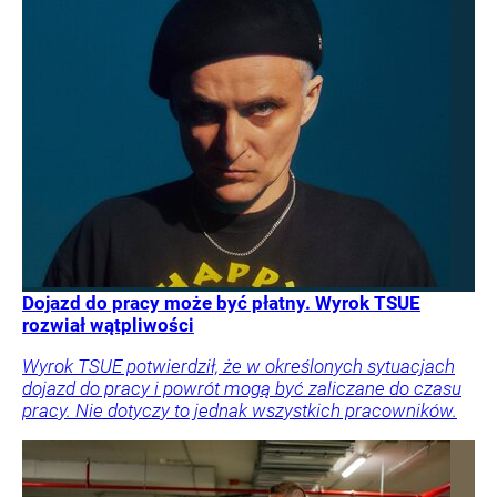
Dojazd do pracy może być płatny. Wyrok TSUE
rozwiał wątpliwości
Wyrok TSUE potwierdził, że w określonych sytuacjach
dojazd do pracy i powrót mogą być zaliczane do czasu
pracy. Nie dotyczy to jednak wszystkich pracowników.