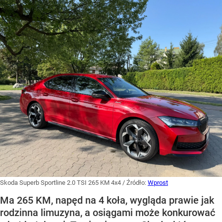
Skoda Superb Sportline 2.0 TSI 265 KM 4x4
/ Źródło:
Wprost
Ma 265 KM, napęd na 4 koła, wygląda prawie jak
rodzinna limuzyna, a osiągami może konkurować