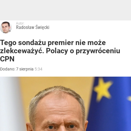
Autor:
Radosław Święcki
Tego sondażu premier nie może
zlekceważyć. Polacy o przywróceniu
CPN
Dodano:
7
sierpnia
5:34