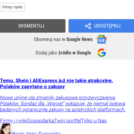
Firmy i rynki
SKOMENTUJ
UDOSTĘPNIJ
Obserwuj nas
w
Google News
Dodaj jako
źródło w Google
Temu, Shein i AliExpress już nie takie atrakcyjne.
Polaków zapytano o zakupy
Nowe unijne cła zmieniły zakupowe przyzwyczajenia
Polaków. Sondaż dla „Wprost” pokazuje, że niemal połowa
badanych ograniczyła zakupy na azjatyckich platformach.
Firmy i rynki
Gospodarka
Twój portfel
Tylko u Nas
Beata Anna
Święcicka