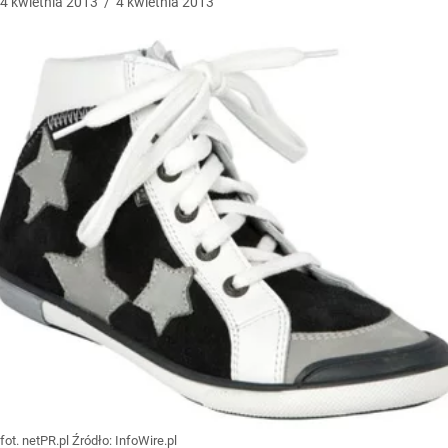
4
kwietnia
2013
/
4
kwietnia
2013
fot. netPR.pl
Źródło:
InfoWire.pl