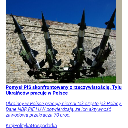
Pomysł PiS skonfrontowany z rzeczywistością. Tylu
Ukraińców pracuje w Polsce
Ukraińcy w Polsce pracują niemal tak często jak Polacy.
Dane NBP, PIE i UW potwierdzają, że ich aktywność
zawodowa przekracza 70 proc.
Kraj
Polityka
Gospodarka