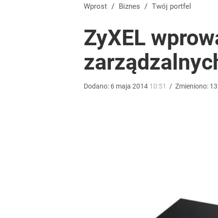
Wprost
/
Biznes
/
Twój portfel
ZyXEL wprowa
zarządzalnyc
Dodano:
6
maja
2014
10:51
/
Zmieniono:
13