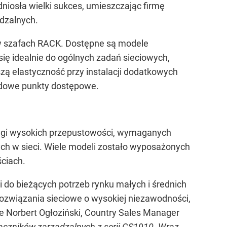
iosła wielki sukces, umieszczając firmę
ądzalnych.
w szafach RACK. Dostępne są modele
się idealnie do ogólnych zadań sieciowych,
ą elastyczność przy instalacji dodatkowych
odowe punkty dostępowe.
ługi wysokich przepustowości, wymaganych
ch w sieci. Wiele modeli zostało wyposażonych
ściach.
 do bieżących potrzeb rynku małych i średnich
 rozwiązania sieciowe o wysokiej niezawodności,
 Norbert Ogłoziński, Country Sales Manager
ączników zarządzalnych z serii GS1910. Wraz