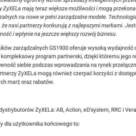
y ZyXELa mają teraz większe możliwości i mogą przekonać
zalnych na nowe w pełni zarządzalne modele. Technologia
 że nasi partnerzy konkurują z najlepszymi
markami. Jest
ość i wpłynie na jeszcze większy rozwój biznesu
.
czników zarządzalnych GS1900 oferuje wysoką wydajność 
 kompleksowy program partnerski, dzięki któremu jego r
pewność siebie podczas wprowadzania na rynek przełąc
rtnerzy ZyXELa mogą również czerpać korzyści z dostępu
ych marż oraz rabatów.
ystrybutorów ZyXELa: AB, Action, eD'system, RRC i Ver
y dla użytkownika końcowego to: