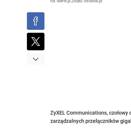
fot. netPR.pl
Źródło:
InfoWire.pl
ZyXEL Communications, czołowy do
zarządzalnych przełączników giga