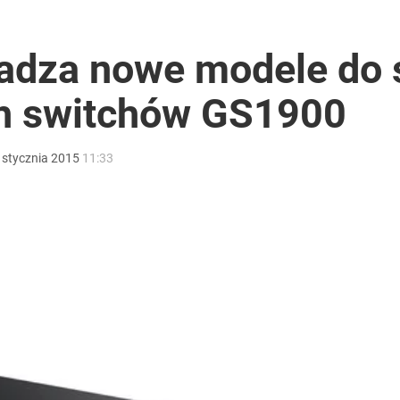
dza nowe modele do s
h switchów GS1900
stycznia
2015
11:33