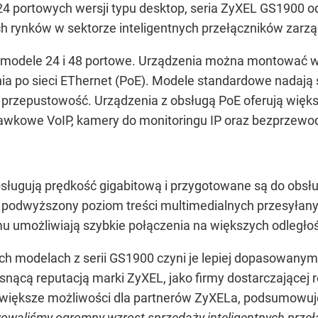
 portowych wersji typu desktop, seria ZyXEL GS1900 odn
ich rynków w sektorze inteligentnych przełączników zarz
 modele 24 i 48 portowe. Urządzenia można montować 
nia po sieci EThernet (PoE). Modele standardowe nadają 
przepustowość. Urządzenia z obsługą PoE oferują większ
hawkowe VoIP, kamery do monitoringu IP oraz bezprzew
sługują prędkość gigabitową i przygotowane są do obs
a podwyższony poziom treści multimedialnych przesyłany
u umożliwiają szybkie połączenia na większych odległo
h modelach z serii GS1900 czyni je lepiej dopasowanymi
osnącą reputacją marki ZyXEL, jako firmy dostarczającej
 większe możliwości dla partnerów ZyXELa, podsumowuje
waliśmy ogromny wzrost sprzedaży inteligentnych przeł