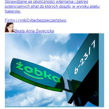
Sprawdzane są okoliczności włamania i zakres
potencjalnych strat do których doszło, w wyniku ataku
hakerów.
Firmy i rynki
Cyberbezpieczeństwo
Beata Anna
Święcicka