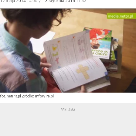
12
maja
2014
14:00
/
13
stycznia
2015
11:33
fot. netPR.pl
Źródło:
InfoWire.pl