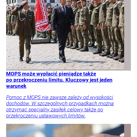
MOPS może wypłacić pieniądze także
po przekroczeniu limitu. Kluczowy jest jeden
warunek
Pomoc z MOPS nie zawsze zależy od wysokości
dochodów. W szczególnych przypadkach można
otrzymać specjalny zasiłek celowy także po
przekroczeniu ustawowych limitów.