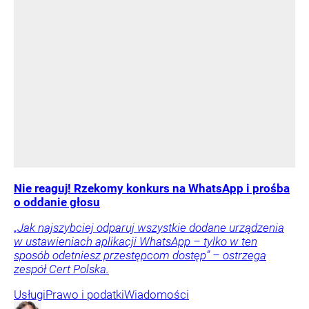
Nie reaguj! Rzekomy konkurs na WhatsApp i prośba
o oddanie głosu
„Jak najszybciej odparuj wszystkie dodane urządzenia
w ustawieniach aplikacji WhatsApp – tylko w ten
sposób odetniesz przestępcom dostęp” – ostrzega
zespół Cert Polska.
Usługi
Prawo i podatki
Wiadomości