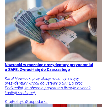
Nawrocki w rocznicę prezydentury przypomniał
o SAFE. Zwrócił się do Czarzastego
Karol Nawrocki przy okazji rocznicy swojej
prezydentury wrócił do ustawy o SAFE 0 proc.
Podkreślał, że obecnie projekt ten firmuje członek
koalicji rządzącej.
Kraj
Polityka
Gospodarka