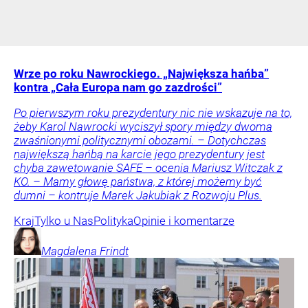
Wrze po roku Nawrockiego. „Największa hańba”
kontra „Cała Europa nam go zazdrości”
Po pierwszym roku prezydentury nic nie wskazuje na to,
żeby Karol Nawrocki wyciszył spory między dwoma
zwaśnionymi politycznymi obozami. – Dotychczas
największą hańbą na karcie jego prezydentury jest
chyba zawetowanie SAFE – ocenia Mariusz Witczak z
KO. – Mamy głowę państwa, z której możemy być
dumni – kontruje Marek Jakubiak z Rozwoju Plus.
Kraj
Tylko u Nas
Polityka
Opinie i komentarze
Magdalena
Frindt