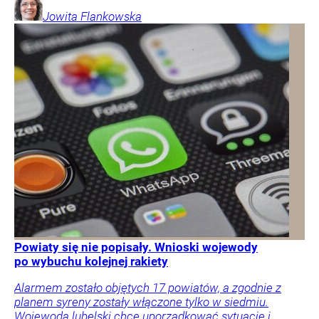
Jowita
Flankowska
Powiaty się nie popisały. Wnioski wojewody
po wybuchu kolejnej rakiety
Alarmem zostało objętych 17 powiatów, a zgodnie z
planem syreny zostały włączone tylko w siedmiu.
Wojewoda lubelski chce uporządkować sytuację i