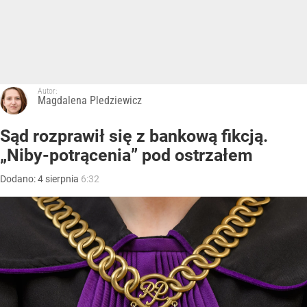
Autor:
Magdalena Pledziewicz
Sąd rozprawił się z bankową fikcją.
„Niby-potrącenia” pod ostrzałem
Dodano:
4
sierpnia
6:32