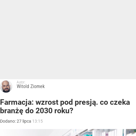
Autor:
Witold Ziomek
Farmacja: wzrost pod presją. co czeka
branżę do 2030 roku?
Dodano:
27
lipca
13:15