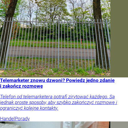
Telemarketer znowu dzwoni? Powiedz jedno zdanie
i zakończ rozmowę
Telefon od telemarketera potrafi zirytować każdego. Są
jednak proste sposoby, aby szybko zakończyć rozmowę i
ograniczyć kolejne kontakty.
Handel
Porady