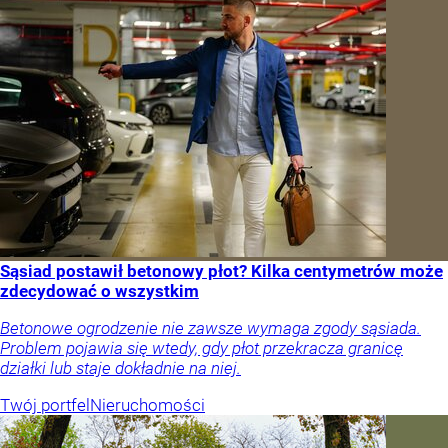
Sąsiad postawił betonowy płot? Kilka centymetrów może
zdecydować o wszystkim
Betonowe ogrodzenie nie zawsze wymaga zgody sąsiada.
Problem pojawia się wtedy, gdy płot przekracza granicę
działki lub staje dokładnie na niej.
Twój portfel
Nieruchomości