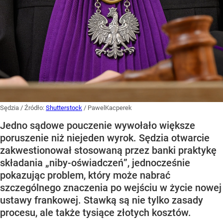
Sędzia
/ Źródło:
Shutterstock
/
PawelKacperek
Jedno sądowe pouczenie wywołało większe
poruszenie niż niejeden wyrok. Sędzia otwarcie
zakwestionował stosowaną przez banki praktykę
składania „niby-oświadczeń”, jednocześnie
pokazując problem, który może nabrać
szczególnego znaczenia po wejściu w życie nowej
ustawy frankowej. Stawką są nie tylko zasady
procesu, ale także tysiące złotych kosztów.