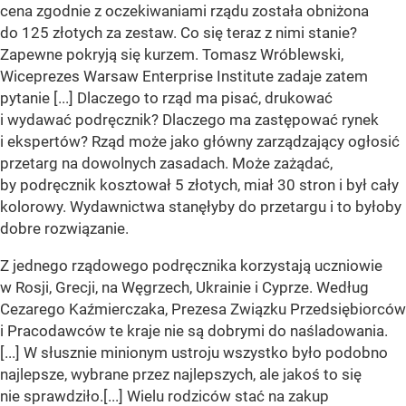
cena zgodnie z oczekiwaniami rządu została obniżona
do 125 złotych za zestaw. Co się teraz z nimi stanie?
Zapewne pokryją się kurzem. Tomasz Wróblewski,
Wiceprezes Warsaw Enterprise Institute zadaje zatem
pytanie [...] Dlaczego to rząd ma pisać, drukować
i wydawać podręcznik? Dlaczego ma zastępować rynek
i ekspertów? Rząd może jako główny zarządzający ogłosić
przetarg na dowolnych zasadach. Może zażądać,
by podręcznik kosztował 5 złotych, miał 30 stron i był cały
kolorowy. Wydawnictwa stanęłyby do przetargu i to byłoby
dobre rozwiązanie.
Z jednego rządowego podręcznika korzystają uczniowie
w Rosji, Grecji, na Węgrzech, Ukrainie i Cyprze. Według
Cezarego Kaźmierczaka, Prezesa Związku Przedsiębiorców
i Pracodawców te kraje nie są dobrymi do naśladowania.
[...] W słusznie minionym ustroju wszystko było podobno
najlepsze, wybrane przez najlepszych, ale jakoś to się
nie sprawdziło.[...] Wielu rodziców stać na zakup