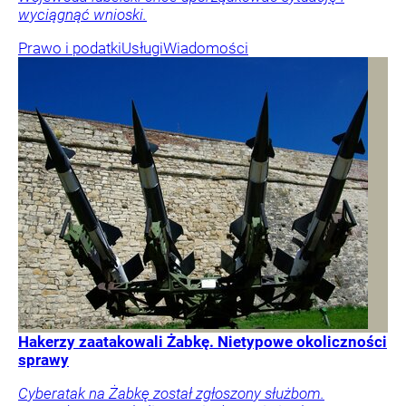
wyciągnąć wnioski.
Prawo i podatki
Usługi
Wiadomości
Hakerzy zaatakowali Żabkę. Nietypowe okoliczności
sprawy
Cyberatak na Żabkę został zgłoszony służbom.