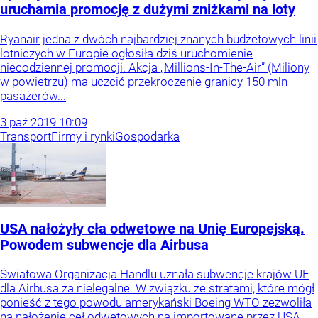
uruchamia promocję z dużymi zniżkami na loty
Ryanair jedna z dwóch najbardziej znanych budżetowych linii
lotniczych w Europie ogłosiła dziś uruchomienie
niecodziennej promocji. Akcja „Millions-In-The-Air” (Miliony
w powietrzu) ma uczcić przekroczenie granicy 150 mln
pasażerów...
3
paź
2019
10:09
Transport
Firmy i rynki
Gospodarka
USA nałożyły cła odwetowe na Unię Europejską.
Powodem subwencje dla Airbusa
Światowa Organizacja Handlu uznała subwencje krajów UE
dla Airbusa za nielegalne. W związku ze stratami, które mógł
ponieść z tego powodu amerykański Boeing WTO zezwoliła
na nałożenie ceł odwetowych na importowane przez USA