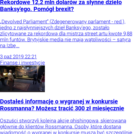
Rekordowe 12,2 mln dolarów za słynne dzieło
Banksy'ego. Pomógł brexit?
„Devolved Parliament” (Zdegenerowany parlament - red.),
jedno z najsłynniejszych dzieł Banksy'ego, zostało
zlicytowane za rekordową dla mistrza street artu kwotę 9,88
mln funtów. Brytyjskie media nie mają wątpliwości – satyra
na Izbę...
3
paź
2019
22:21
Finanse i inwestycje
Dostałeś informację o wygranej w konkursie
Rossmanna? Możesz tracić 300 zł miesięcznie
Oszuści stworzyli kolejną akcję phishingową, skierowaną
głównie do klientów Rossmanna. Osoby, które dostaną
wiadomość o wygranej w konkursie muszą być szczególnie