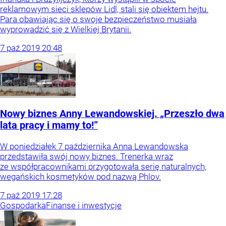
reklamowym sieci sklepów Lidl, stali się obiektem hejtu.
Para obawiając się o swoje bezpieczeństwo musiała
wyprowadzić się z Wielkiej Brytanii.
7
paź
2019
20:48
Nowy biznes Anny Lewandowskiej. „Przeszło dwa
lata pracy i mamy to!”
W poniedziałek 7 października Anna Lewandowska
przedstawiła swój nowy biznes. Trenerka wraz
ze współpracownikami przygotowała serię naturalnych,
wegańskich kosmetyków pod nazwą Phlov.
7
paź
2019
17:28
Gospodarka
Finanse i inwestycje