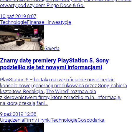
otwarty pod szyldem Pingo Doce & Go.
10
paź
2019
8:07
Technologie
Finanse i inwestycje
Galeria
Znamy datę premiery PlayStation 5. Sony
podzieliło się też nowymi informacjami
PlayStation 5 – bo taką nazwę oficjalnie nosić będzie
konsola nowej generacji produkowana przez Sony, nabiera
kształtów. Redakcja „The Wired” rozmawiała
z kierownictwem firmy, które zdradziło m.in. informację,
na którą czekają fani...
9
paź
2019
12:38
Urządzenia
Firmy i rynki
Technologie
Gospodarka