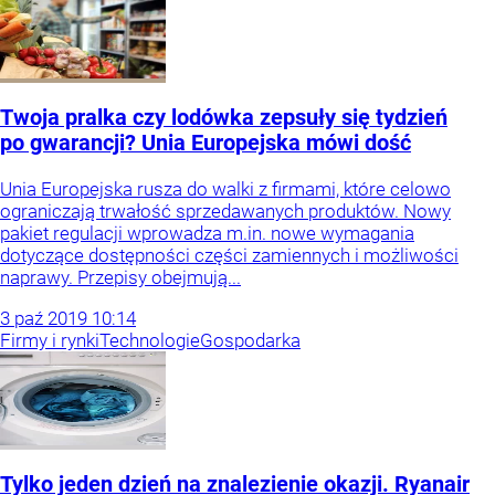
Twoja pralka czy lodówka zepsuły się tydzień
po gwarancji? Unia Europejska mówi dość
Unia Europejska rusza do walki z firmami, które celowo
ograniczają trwałość sprzedawanych produktów. Nowy
pakiet regulacji wprowadza m.in. nowe wymagania
dotyczące dostępności części zamiennych i możliwości
naprawy. Przepisy obejmują...
3
paź
2019
10:14
Firmy i rynki
Technologie
Gospodarka
Tylko jeden dzień na znalezienie okazji. Ryanair