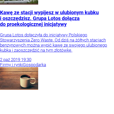
Kawę ze stacji wypijesz w ulubionym kubku
i oszczędzisz. Grupa Lotos dołącza
do proekologicznej inicjatywy
Grupa Lotos dołączyła do inicjatywy Polskiego
Stowarzyszenia Zero Waste. Od dziś na żółtych stacjach
benzynowych można wypić kawę ze swojego ulubionego
kubka i zaoszczędzić na tym złotówkę.
2
paź
2019
19:30
Firmy i rynki
Gospodarka