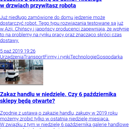
w drzwiach przywitasz robota
Już niedługo zamówione do domu jedzenie może
dostarczyć robot. Tego typu rozwiązania testowane są już
w Azji. Chińscy i japońscy producenci zapewniają, że wpłynie
to na problemy na rynku pracy oraz znacząco skróci czas
dostawy.
5
paź
2019
19:26
Urządzenia
Transport
Firmy i rynki
Technologie
Gospodarka
Zakaz handlu w niedziele. Czy 6 października
sklepy będą otwarte?
Zgodnie z ustawą o zakazie handlu, zakupy w 2019 roku
możemy zrobić tylko w ostatnią niedzielę miesiąca.
W związku z tym w niedzielę 6 października galerie handlowe