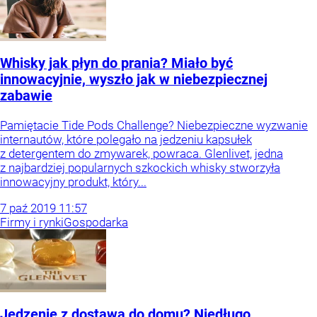
Whisky jak płyn do prania? Miało być
innowacyjnie, wyszło jak w niebezpiecznej
zabawie
Pamiętacie Tide Pods Challenge? Niebezpieczne wyzwanie
internautów, które polegało na jedzeniu kapsułek
z detergentem do zmywarek, powraca. Glenlivet, jedna
z najbardziej popularnych szkockich whisky stworzyła
innowacyjny produkt, który...
7
paź
2019
11:57
Firmy i rynki
Gospodarka
Jedzenie z dostawą do domu? Niedługo