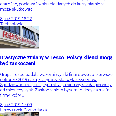
ostrożne, ponieważ wpisanie danych do karty płatniczej
może skutkować...
3
paź
2019
18:22
Technologie
Drastyczne zmiany w Tesco. Polscy klienci mogą
być zaskoczeni
Grupa Tesco podała wczoraj wyniki finansowe za pierwsze
półrocze 2019 roku, którymi zaskoczyła ekspertów.
Spodziewano się kolejnych strat, a sieć wykazała pierwszy
od miesięcy zysk. Zaskoczeniem była za to decyzja szefa
firmy, który...
3
paź
2019
17:09
Firmy i rynki
Gospodarka