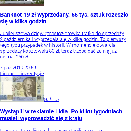
Banknot 19 zł wyprzedany. 55 tys. sztuk rozeszło
się w kilka godzin
Jubileuszowa dzięwiętnastozłotówka trafiła do sprzedaży
2 października i wyprzedała się w kilka godzin. To pierwszy
tego typu przypadek w historii. W momencie otwarcia
sprzedaży kosztowała 80 zł, teraz trzeba dać za nią już
niemal 250 zł.
7
paź
2019
20:59
Finanse i inwestycje
Galeria
Wystąpili w reklamie Lidla. Po kilku tygodniach
musieli wyprowadzić się z kraju
Irlandka i Brazylijczyk, którzy wystąpili w spocie