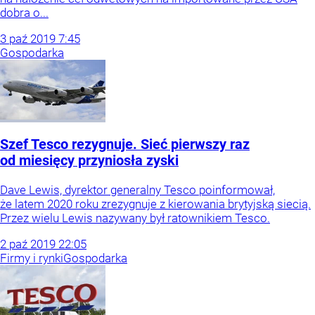
dobra o...
3
paź
2019
7:45
Gospodarka
Szef Tesco rezygnuje. Sieć pierwszy raz
od miesięcy przyniosła zyski
Dave Lewis, dyrektor generalny Tesco poinformował,
że latem 2020 roku zrezygnuje z kierowania brytyjską siecią.
Przez wielu Lewis nazywany był ratownikiem Tesco.
2
paź
2019
22:05
Firmy i rynki
Gospodarka