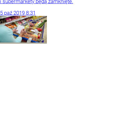
i supermarkety będą zamknięte.
5
paź
2019
8:31