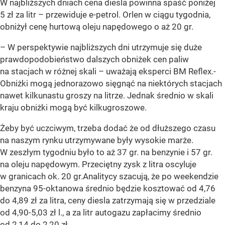
W najbliższych dniach cena diesla powinna spaść poniżej
5 zł za litr – przewiduje e-petrol. Orlen w ciągu tygodnia,
obniżył cenę hurtową oleju napędowego o aż 20 gr.
– W perspektywie najbliższych dni utrzymuje się duże
prawdopodobieństwo dalszych obniżek cen paliw
na stacjach w różnej skali – uważają eksperci BM Reflex.-
Obniżki mogą jednorazowo sięgnąć na niektórych stacjach
nawet kilkunastu groszy na litrze. Jednak średnio w skali
kraju obniżki mogą być kilkugroszowe.
Żeby być uczciwym, trzeba dodać że od dłuższego czasu
na naszym rynku utrzymywane były wysokie marże.
W zeszłym tygodniu było to aż 37 gr. na benzynie i 57 gr.
na oleju napędowym. Przeciętny zysk z litra oscyluje
w granicach ok. 20 gr.Analitycy szacują, że po weekendzie
benzyna 95-oktanowa średnio będzie kosztować od 4,76
do 4,89 zł za litra, ceny diesla zatrzymają się w przedziale
od 4,90-5,03 zł l., a za litr autogazu zapłacimy średnio
od 2,14 do 2,20 zł.