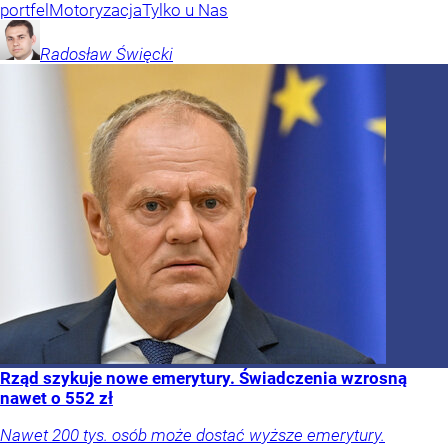
portfel
Motoryzacja
Tylko u Nas
Radosław
Święcki
Rząd szykuje nowe emerytury. Świadczenia wzrosną
nawet o 552 zł
Nawet 200 tys. osób może dostać wyższe emerytury.