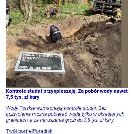
Kontrole studni przyspieszają. Za pobór wody nawet
7,5 tys. zł kary
Wody Polskie wzmacniają kontrole studni. Bez
pozwolenia można pobierać wodę tylko w określonych
granicach, a za naruszenia grozi do 7,5 tys. zł kary.
Twój portfel
Poradnik