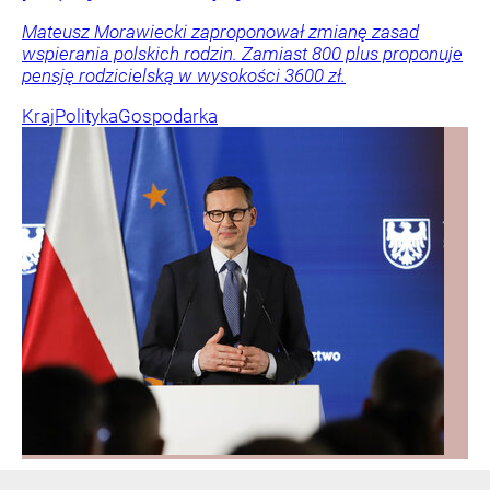
Mateusz Morawiecki zaproponował zmianę zasad
wspierania polskich rodzin. Zamiast 800 plus proponuje
pensję rodzicielską w wysokości 3600 zł.
Kraj
Polityka
Gospodarka