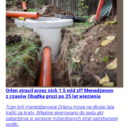
Orlen stracił przez nich 1,5 mld zł? Menedżerom
z czasów Obajtka grozi po 25 lat więzienia
Trzej byli menedżerowie Orlenu mogą na długie lata
trafić za kraty. Właśnie skierowano do sądu akt
oskarżenia w sprawie miliardowych strat państwowej
spółki.