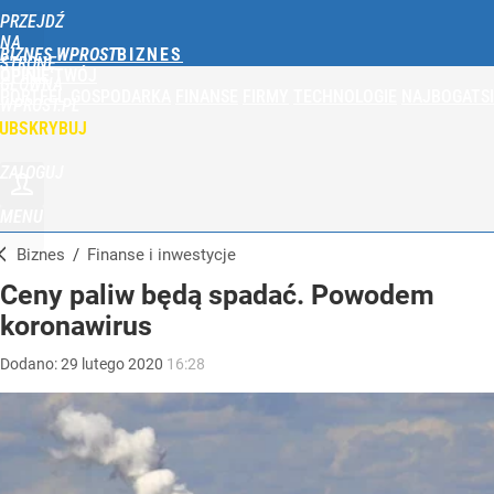
PRZEJDŹ
NA
BIZNES WPROST
STRONĘ
OPINIE
TWÓJ
GŁÓWNĄ
PORTFEL
GOSPODARKA
FINANSE
FIRMY
TECHNOLOGIE
NAJBOGATSI
WPROST.PL
UBSKRYBUJ
ZALOGUJ
MENU
Biznes
/
Finanse i inwestycje
Ceny paliw będą spadać. Powodem
koronawirus
Dodano:
29
lutego
2020
16:28