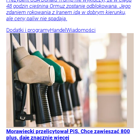
48 godzin cieśnina Ormuz zostanie odblokowana. Jego
zdaniem rokowania z Iranem idą w dobrym kierunku,
ale ceny paliw nie spadają.
Dodatki i programy
Handel
Wiadomości
Morawiecki przelicytował PiS. Chce zawieszać 800
plus, daje znacznie więcej