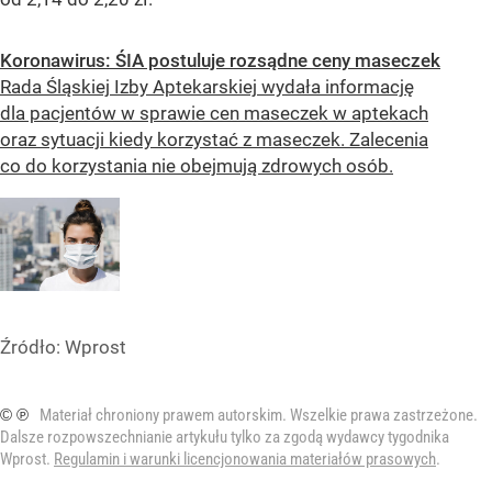
Koronawirus: ŚIA postuluje rozsądne ceny maseczek
Rada Śląskiej Izby Aptekarskiej wydała informację
dla pacjentów w sprawie cen maseczek w aptekach
oraz sytuacji kiedy korzystać z maseczek. Zalecenia
co do korzystania nie obejmują zdrowych osób.
Źródło:
Wprost
© ℗
Materiał chroniony prawem autorskim. Wszelkie prawa zastrzeżone.
Dalsze rozpowszechnianie artykułu tylko za zgodą wydawcy tygodnika
Wprost.
Regulamin i warunki licencjonowania materiałów prasowych
.