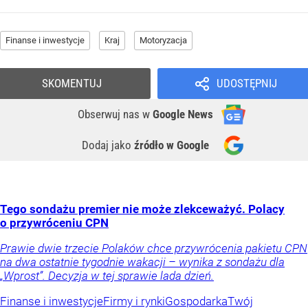
Finanse i inwestycje
Kraj
Motoryzacja
SKOMENTUJ
UDOSTĘPNIJ
Obserwuj nas
w
Google News
Dodaj jako
źródło w Google
Tego sondażu premier nie może zlekceważyć. Polacy
o przywróceniu CPN
Prawie dwie trzecie Polaków chce przywrócenia pakietu CPN
na dwa ostatnie tygodnie wakacji – wynika z sondażu dla
„Wprost”. Decyzja w tej sprawie lada dzień.
Finanse i inwestycje
Firmy i rynki
Gospodarka
Twój