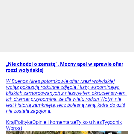
„Nie chodzi o zemstę”. Mocny apel w sprawie ofiar
rzezi wołyńskiej
W Buenos Aires potomkowie ofiar rzezi wołyńskiej
wciąż pokazują rodzinne zdjęcia i listy, wspominając
bliskich zamordowanych z niezwykłym okrucieństwem.
Ich dramat przypomina, że dla wielu rodzin Wołyń nie
jest historią zamkniętą, lecz bolesną raną, która do dziś
nie została zagojona.
Kraj
Polityka
Opinie i komentarze
Tylko u Nas
Tygodnik
Wprost