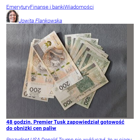
Emerytury
Finanse i banki
Wiadomości
Jowita
Flankowska
48 godzin. Premier Tusk zapowiedział gotowość
do obniżki cen paliw
Prezydent USA Donald Trump nie wykluczył, że w ciągu