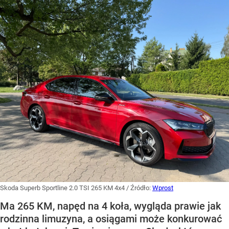
Skoda Superb Sportline 2.0 TSI 265 KM 4x4
/ Źródło:
Wprost
Ma 265 KM, napęd na 4 koła, wygląda prawie jak
rodzinna limuzyna, a osiągami może konkurować