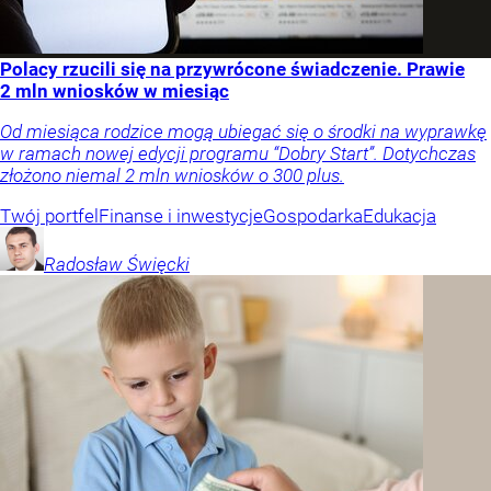
Polacy rzucili się na przywrócone świadczenie. Prawie
2 mln wniosków w miesiąc
Od miesiąca rodzice mogą ubiegać się o środki na wyprawkę
w ramach nowej edycji programu “Dobry Start”. Dotychczas
złożono niemal 2 mln wniosków o 300 plus.
Twój portfel
Finanse i inwestycje
Gospodarka
Edukacja
Radosław
Święcki