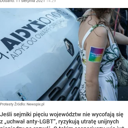
Dodano:
11
sierpnia
2021
14:29
Protesty
Źródło:
Newspix.pl
Jeśli sejmiki pięciu województw nie wycofają się
z „uchwał anty-LGBT”, ryzykują utratę unijnych