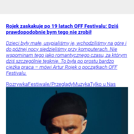
Rojek zaskakuje po 19 latach OFF Festivalu: Dziś
prawdopodobnie bym tego nie zrobił
Dzieci były małe, usypialiśmy je, wchodziliśmy na górę i
do późnej nocy siedzieliśmy przy komputerach. Nie
wspominam tego jako romantycznego czasu, za którym
dziś szczególnie tęsknię. To była po prostu bardzo
ciężka praca – mówi Artur Rojek o początkach OFF
Festivalu.
Rozrywka
Festiwale/Przeglądy
Muzyka
Tylko u Nas