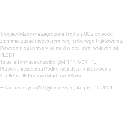
5 województw ma zagrożone środki z UE z powodu
złamania zasad niedyskryminacji i równego traktowania.
Powodem są uchwały sejmików dot. stref wolnych od
#LGBT
Takiej informacji udzieliło
@MFIPR_GOV_PL
Przewodniczącemu Podkomisji ds. monitorowania
środków UE Posłowi Markowi
#Sowa
— Iza Leszczyna✌️?? (@Leszczyna)
August 11, 2021