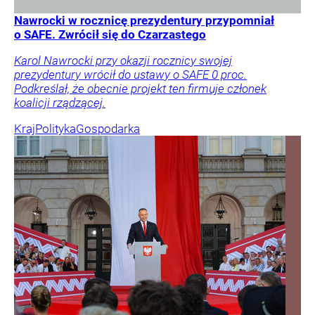
Nawrocki w rocznicę prezydentury przypomniał
o SAFE. Zwrócił się do Czarzastego
Karol Nawrocki przy okazji rocznicy swojej
prezydentury wrócił do ustawy o SAFE 0 proc.
Podkreślał, że obecnie projekt ten firmuje członek
koalicji rządzącej.
Kraj
Polityka
Gospodarka