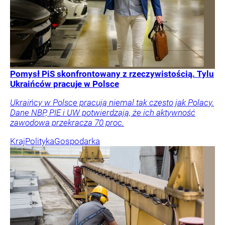
Pomysł PiS skonfrontowany z rzeczywistością. Tylu
Ukraińców pracuje w Polsce
Ukraińcy w Polsce pracują niemal tak często jak Polacy.
Dane NBP, PIE i UW potwierdzają, że ich aktywność
zawodowa przekracza 70 proc.
Kraj
Polityka
Gospodarka