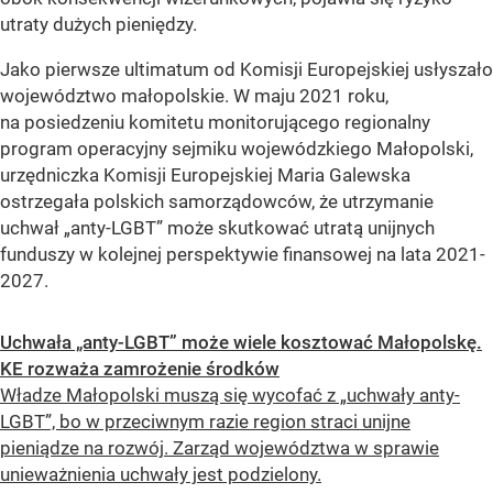
utraty dużych pieniędzy.
Jako pierwsze ultimatum od Komisji Europejskiej usłyszało
województwo małopolskie. W maju 2021 roku,
na posiedzeniu komitetu monitorującego regionalny
program operacyjny sejmiku wojewódzkiego Małopolski,
urzędniczka Komisji Europejskiej Maria Galewska
ostrzegała polskich samorządowców, że utrzymanie
uchwał „anty-LGBT” może skutkować utratą unijnych
funduszy w kolejnej perspektywie finansowej na lata 2021-
2027.
Uchwała „anty-LGBT” może wiele kosztować Małopolskę.
KE rozważa zamrożenie środków
Władze Małopolski muszą się wycofać z „uchwały anty-
LGBT”, bo w przeciwnym razie region straci unijne
pieniądze na rozwój. Zarząd województwa w sprawie
unieważnienia uchwały jest podzielony.