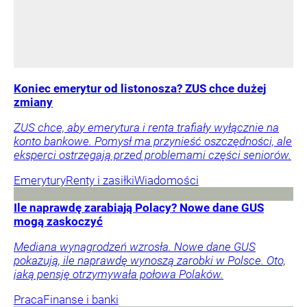
Koniec emerytur od listonosza? ZUS chce dużej
zmiany
ZUS chce, aby emerytura i renta trafiały wyłącznie na
konto bankowe. Pomysł ma przynieść oszczędności, ale
eksperci ostrzegają przed problemami części seniorów.
Emerytury
Renty i zasiłki
Wiadomości
Ile naprawdę zarabiają Polacy? Nowe dane GUS
mogą zaskoczyć
Mediana wynagrodzeń wzrosła. Nowe dane GUS
pokazują, ile naprawdę wynoszą zarobki w Polsce. Oto,
jaką pensję otrzymywała połowa Polaków.
Praca
Finanse i banki