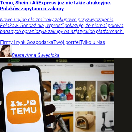
Temu, Shein i AliExpress już nie takie atrakcyjne.
Polaków zapytano o zakupy
Nowe unijne cła zmieniły zakupowe przyzwyczajenia
Polaków. Sondaż dla „Wprost” pokazuje, że niemal połowa
badanych ograniczyła zakupy na azjatyckich platformach.
Firmy i rynki
Gospodarka
Twój portfel
Tylko u Nas
Beata Anna
Święcicka