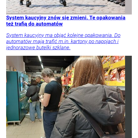
System kaucyjny znów się zmieni. Te opakowania
też trafią do automatów
System kaucyjny ma objąć kolejne opakowania. Do
automatów mają trafić m.in. kartony po napojach i
jednorazowe butelki szklane.