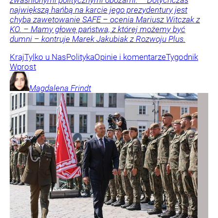
zwaśnionymi politycznymi obozami. – Dotychczas
największą hańbą na karcie jego prezydentury jest
chyba zawetowanie SAFE – ocenia Mariusz Witczak z
KO. – Mamy głowę państwa, z której możemy być
dumni – kontruje Marek Jakubiak z Rozwoju Plus.
Kraj
Tylko u Nas
Polityka
Opinie i komentarze
Tygodnik
Wprost
Magdalena
Frindt