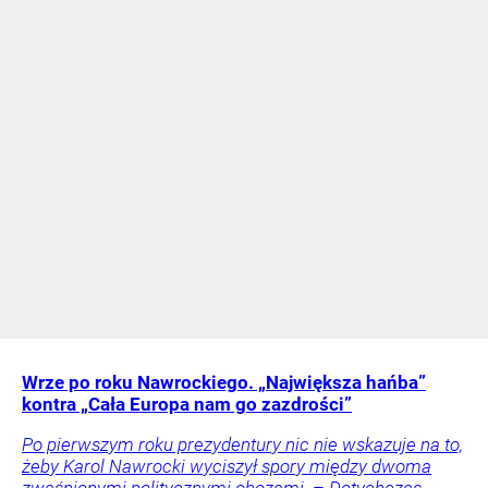
Wrze po roku Nawrockiego. „Największa hańba”
kontra „Cała Europa nam go zazdrości”
Po pierwszym roku prezydentury nic nie wskazuje na to,
żeby Karol Nawrocki wyciszył spory między dwoma