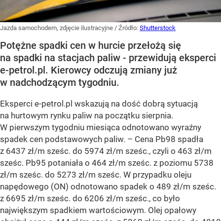
Jazda samochodem, zdjęcie ilustracyjne
/ Źródło:
Shutterstock
Potężne spadki cen w hurcie przełożą się
na spadki na stacjach paliw - przewidują eksperci
e-petrol.pl. Kierowcy odczują zmiany już
w nadchodzącym tygodniu.
Eksperci e-petrol.pl wskazują na dość dobrą sytuacją
na hurtowym rynku paliw na początku sierpnia.
W pierwszym tygodniu miesiąca odnotowano wyraźny
spadek cen podstawowych paliw. –
Cena Pb98 spadła
z 6437 zł/m sześc. do 5974 zł/m sześc., czyli o 463 zł/m
sześc. Pb95 potaniała o 464 zł/m sześc. z poziomu 5738
zł/m sześc. do 5273 zł/m sześc. W przypadku oleju
napędowego (ON) odnotowano spadek o 489 zł/m sześc.
z 6695 zł/m sześc. do 6206 zł/m sześc., co było
największym spadkiem wartościowym. Olej opałowy