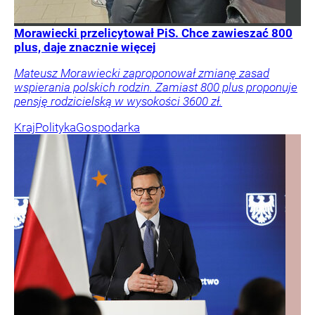
Morawiecki przelicytował PiS. Chce zawieszać 800
plus, daje znacznie więcej
Mateusz Morawiecki zaproponował zmianę zasad
wspierania polskich rodzin. Zamiast 800 plus proponuje
pensję rodzicielską w wysokości 3600 zł.
Kraj
Polityka
Gospodarka