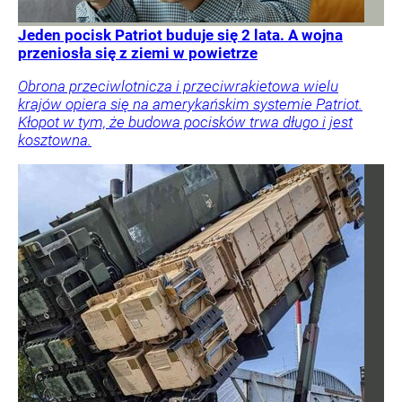
Jeden pocisk Patriot buduje się 2 lata. A wojna
przeniosła się z ziemi w powietrze
Obrona przeciwlotnicza i przeciwrakietowa wielu
krajów opiera się na amerykańskim systemie Patriot.
Kłopot w tym, że budowa pocisków trwa długo i jest
kosztowna.