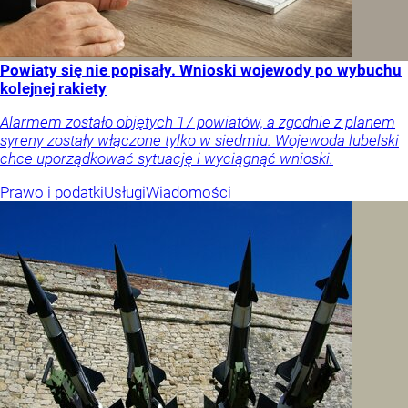
Powiaty się nie popisały. Wnioski wojewody po wybuchu
kolejnej rakiety
Alarmem zostało objętych 17 powiatów, a zgodnie z planem
syreny zostały włączone tylko w siedmiu. Wojewoda lubelski
chce uporządkować sytuację i wyciągnąć wnioski.
Prawo i podatki
Usługi
Wiadomości