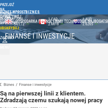
PRZEJDŹ
NA
BIZNES WPROST
STRONĘ
OPINIE
TWÓJ
GŁÓWNĄ
1 CAD
1 AUD
100 JPY
PORTFEL
GOSPODARKA
FINANSE
FIRMY
TECHNOLOGIE
NAJBOGATSI
WPROST.PL
2.6618
2.6265
2.3565
UBSKRYBUJ
FINANSE I INWESTYCJE
ZALOGUJ
MENU
Biznes
/
Finanse i inwestycje
Są na pierwszej linii z klientem.
Zdradzają czemu szukają nowej pracy