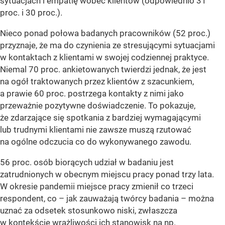
sytuacjach i empatię wobec klientów (odpowiednio 31
proc. i 30 proc.).
Nieco ponad połowa badanych pracowników (52 proc.)
przyznaje, że ma do czynienia ze stresującymi sytuacjami
w kontaktach z klientami w swojej codziennej praktyce.
Niemal 70 proc. ankietowanych twierdzi jednak, że jest
na ogół traktowanych przez klientów z szacunkiem,
a prawie 60 proc. postrzega kontakty z nimi jako
przeważnie pozytywne doświadczenie. To pokazuje,
że zdarzające się spotkania z bardziej wymagającymi
lub trudnymi klientami nie zawsze muszą rzutować
na ogólne odczucia co do wykonywanego zawodu.
56 proc. osób biorących udział w badaniu jest
zatrudnionych w obecnym miejscu pracy ponad trzy lata.
W okresie pandemii miejsce pracy zmienił co trzeci
respondent, co – jak zauważają twórcy badania – można
uznać za odsetek stosunkowo niski, zwłaszcza
w kontekście wrażliwości ich stanowisk na np.