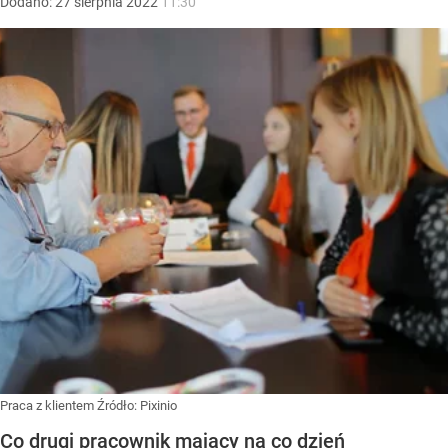
Dodano:
27
sierpnia
2022
11:30
Praca z klientem
Źródło:
Pixinio
Co drugi pracownik mający na co dzień