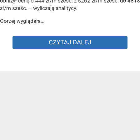
obniżył cenę o 444 zł/m sześc. z 5262 zł/m sześc. do 4818
zł/m sześc.
– wyliczają analitycy.
Gorzej wyglądała...
CZYTAJ DALEJ