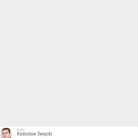
Autor:
Radosław Święcki