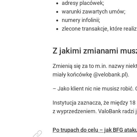
adresy placówek;
warunki zawartych umów;
numery infolinii;
zlecone transakcje, które real
Z jakimi zmianami muszą
Zmienią się za to m.in. nazwy nie
miały końcówkę @velobank.pl).
– Jako klient nic nie musisz robić
Instytucja zaznacza, że między 18
z wyprzedzeniem. ValoBank radzi 
Po trupach do celu – jak BFG atak