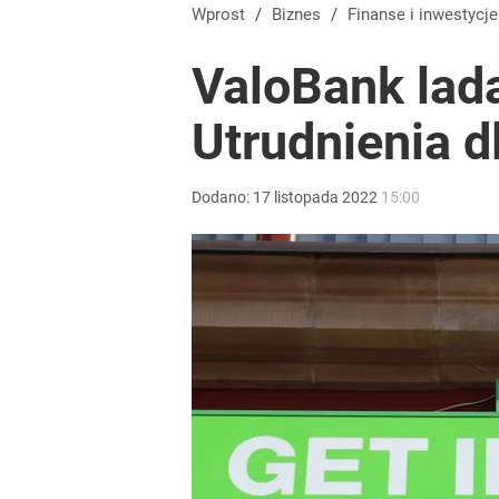
Wprost
/
Biznes
/
Finanse i inwestycje
ValoBank lada
Utrudnienia d
Dodano:
17
listopada
2022
15:00