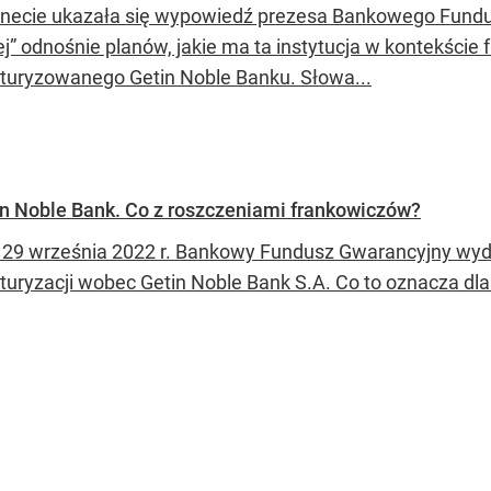
rnecie ukazała się wypowiedź prezesa Bankowego Fundu
j” odnośnie planów, jakie ma ta instytucja w kontekści
kturyzowanego Getin Noble Banku. Słowa...
n Noble Bank. Co z roszczeniami frankowiczów?
 29 września 2022 r. Bankowy Fundusz Gwarancyjny wyd
kturyzacji wobec Getin Noble Bank S.A. Co to oznacza dl