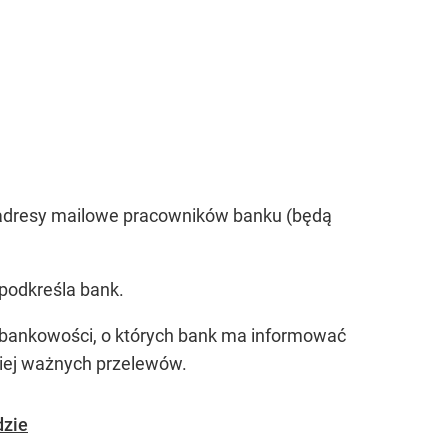
zy adresy mailowe pracowników banku (będą
podkreśla bank.
o bankowości, o których bank ma informować
niej ważnych przelewów.
dzie