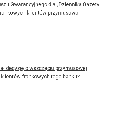
szu Gwarancyjnego dla „Dziennika Gazety
e frankowych klientów przymusowo
ał decyzję o wszczęciu przymusowej
a klientów frankowych tego banku?