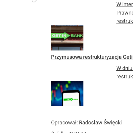
W inte
Prawne
restru
Przymusowa restrukturyzacja Geti
W dniu
restru
Opracował:
Radosław Święcki