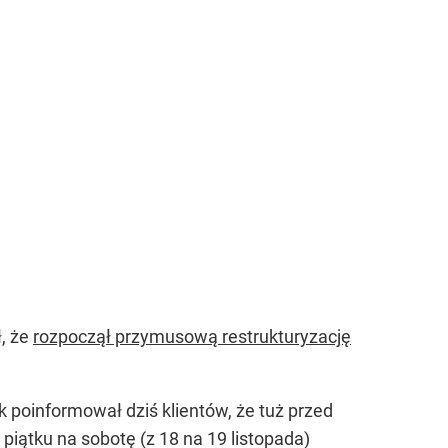
, że
rozpoczął przymusową restrukturyzację
 poinformował dziś klientów, że tuż przed
iątku na sobotę (z 18 na 19 listopada)