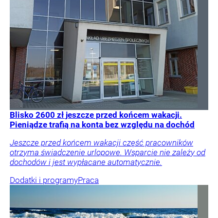
Blisko 2600 zł jeszcze przed końcem wakacji.
Pieniądze trafią na konta bez względu na dochód
Jeszcze przed końcem wakacji część pracowników
otrzyma świadczenie urlopowe. Wsparcie nie zależy od
dochodów i jest wypłacane automatycznie.
Dodatki i programy
Praca