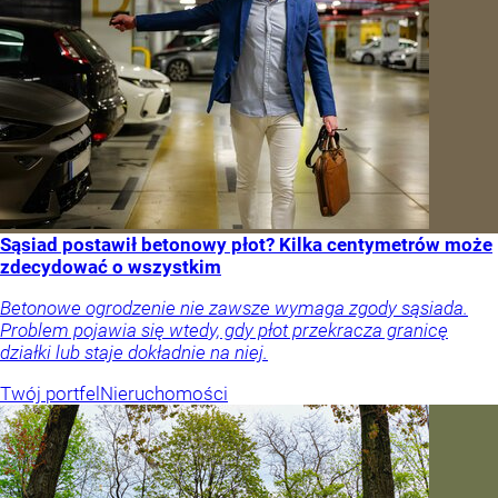
Sąsiad postawił betonowy płot? Kilka centymetrów może
zdecydować o wszystkim
Betonowe ogrodzenie nie zawsze wymaga zgody sąsiada.
Problem pojawia się wtedy, gdy płot przekracza granicę
działki lub staje dokładnie na niej.
Twój portfel
Nieruchomości