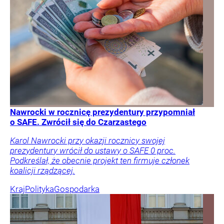
Nawrocki w rocznicę prezydentury przypomniał
o SAFE. Zwrócił się do Czarzastego
Karol Nawrocki przy okazji rocznicy swojej
prezydentury wrócił do ustawy o SAFE 0 proc.
Podkreślał, że obecnie projekt ten firmuje członek
koalicji rządzącej.
Kraj
Polityka
Gospodarka