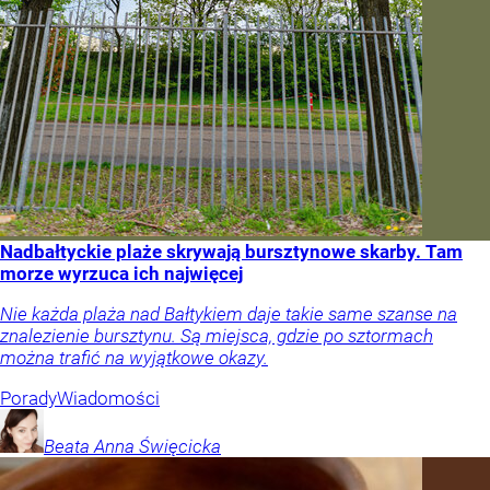
Nadbałtyckie plaże skrywają bursztynowe skarby. Tam
morze wyrzuca ich najwięcej
Nie każda plaża nad Bałtykiem daje takie same szanse na
znalezienie bursztynu. Są miejsca, gdzie po sztormach
można trafić na wyjątkowe okazy.
Porady
Wiadomości
Beata Anna
Święcicka