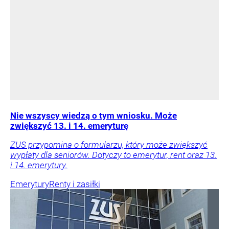
Nie wszyscy wiedzą o tym wniosku. Może
zwiększyć 13. i 14. emeryturę
ZUS przypomina o formularzu, który może zwiększyć
wypłaty dla seniorów. Dotyczy to emerytur, rent oraz 13.
i 14. emerytury.
Emerytury
Renty i zasiłki