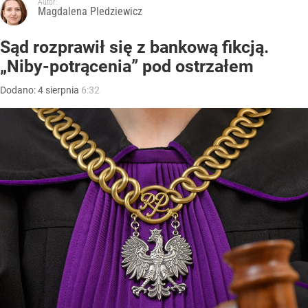
Autor:
Magdalena Pledziewicz
Sąd rozprawił się z bankową fikcją.
„Niby-potrącenia” pod ostrzałem
Dodano:
4
sierpnia
6:32