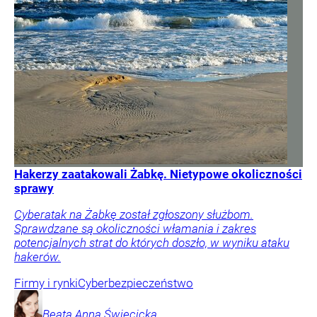
Hakerzy zaatakowali Żabkę. Nietypowe okoliczności
sprawy
Cyberatak na Żabkę został zgłoszony służbom.
Sprawdzane są okoliczności włamania i zakres
potencjalnych strat do których doszło, w wyniku ataku
hakerów.
Firmy i rynki
Cyberbezpieczeństwo
Beata Anna
Święcicka