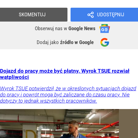
SKOMENTUJ
UDOSTĘPNIJ
Obserwuj nas
w
Google News
Dodaj jako
źródło w Google
Dojazd do pracy może być płatny. Wyrok TSUE rozwiał
wątpliwości
Wyrok TSUE potwierdził, że w określonych sytuacjach dojazd
do pracy i powrót mogą być zaliczane do czasu pracy. Nie
dotyczy to jednak wszystkich pracowników.