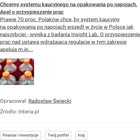
Chcemy systemu kaucyjnego na opakowania po napojach.
Apel o przyspieszenie prac
Prawie 70 proc. Polaków chce, by system kaucyjny
na opakowania po napojach wszedł w życie w Polsce jak
najszybciej - wynika z badania Insight Lab. O przyspieszenie
prac nad ustawą wdrażającą regulacje w tym zakresie
apelują m.in....
Opracował:
Radosław Święcki
Źródło:
Interia.pl
Finanse i inwestycje
Twój portfel
Kraj