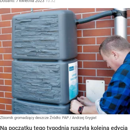
Dodano:
7
kwietnia
2023
10:32
Zbiornik gromadzący deszcze
Źródło:
PAP
/
Andrzej Grygiel
Na początku tego tygodnia ruszyła kolejna edycja