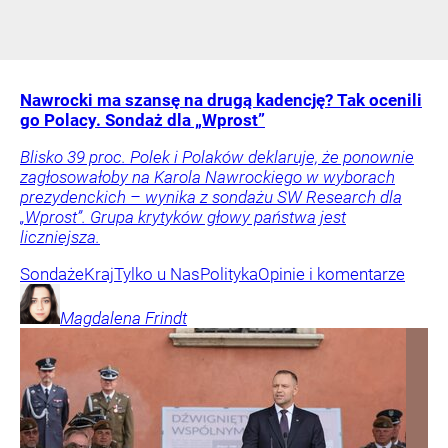
Nawrocki ma szansę na drugą kadencję? Tak ocenili
go Polacy. Sondaż dla „Wprost”
Blisko 39 proc. Polek i Polaków deklaruje, że ponownie
zagłosowałoby na Karola Nawrockiego w wyborach
prezydenckich – wynika z sondażu SW Research dla
„Wprost”. Grupa krytyków głowy państwa jest
liczniejsza.
Sondaże
Kraj
Tylko u Nas
Polityka
Opinie i komentarze
Magdalena
Frindt