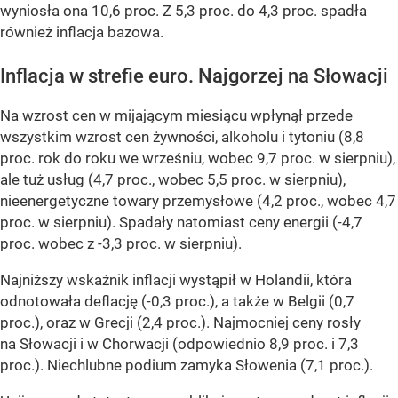
wyniosła ona 10,6 proc. Z 5,3 proc. do 4,3 proc. spadła
również inflacja bazowa.
Inflacja w strefie euro. Najgorzej na Słowacji
Na wzrost cen w mijającym miesiącu wpłynął przede
wszystkim wzrost cen żywności, alkoholu i tytoniu (8,8
proc. rok do roku we wrześniu, wobec 9,7 proc. w sierpniu),
ale tuż usług (4,7 proc., wobec 5,5 proc. w sierpniu),
nieenergetyczne towary przemysłowe (4,2 proc., wobec 4,7
proc. w sierpniu). Spadały natomiast ceny energii (-4,7
proc. wobec z -3,3 proc. w sierpniu).
Najniższy wskaźnik inflacji wystąpił w Holandii, która
odnotowała deflację (-0,3 proc.), a także w Belgii (0,7
proc.), oraz w Grecji (2,4 proc.). Najmocniej ceny rosły
na Słowacji i w Chorwacji (odpowiednio 8,9 proc. i 7,3
proc.). Niechlubne podium zamyka Słowenia (7,1 proc.).