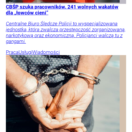
CBŚP szuka pracowników. 241 wolnych wakatów
dla „łowców cieni”
Centralne Biuro Śledcze Policji to wyspecjalizowana
jednostka, która zwalcza przestępczość zorganizowaną,
narkotykową oraz ekonomiczną. Policjanci walczą tu z
gangami.
Praca
Usługi
Wiadomości