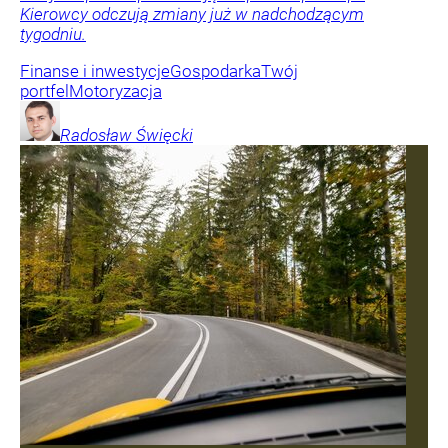
Kierowcy odczują zmiany już w nadchodzącym
tygodniu.
Finanse i inwestycje
Gospodarka
Twój
portfel
Motoryzacja
Radosław
Święcki