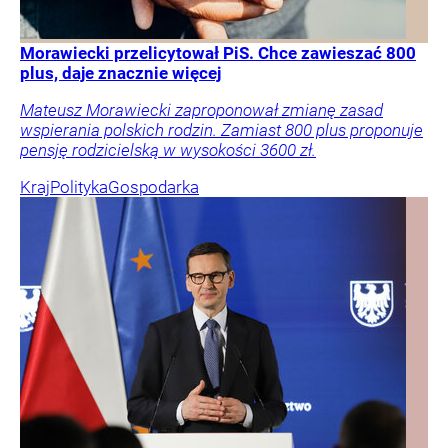
Morawiecki przelicytował PiS. Chce zawieszać 800
plus, daje znacznie więcej
Mateusz Morawiecki zaproponował zmianę zasad
wspierania polskich rodzin. Zamiast 800 plus proponuje
pensję rodzicielską w wysokości 3600 zł.
Kraj
Polityka
Gospodarka