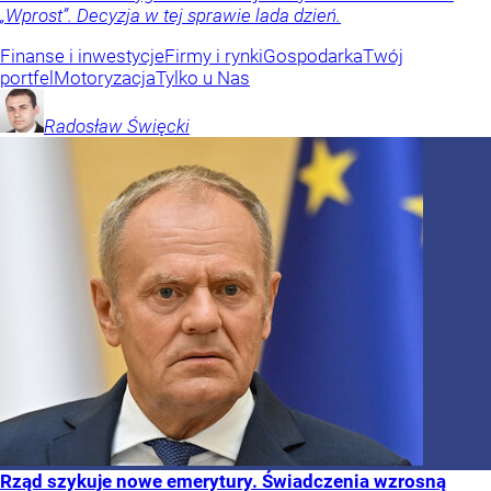
„Wprost”. Decyzja w tej sprawie lada dzień.
Finanse i inwestycje
Firmy i rynki
Gospodarka
Twój
portfel
Motoryzacja
Tylko u Nas
Radosław
Święcki
Rząd szykuje nowe emerytury. Świadczenia wzrosną