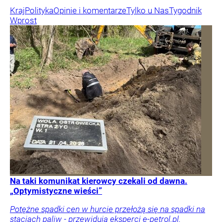
Kraj
Polityka
Opinie i komentarze
Tylko u Nas
Tygodnik
Wprost
Na taki komunikat kierowcy czekali od dawna.
„Optymistyczne wieści”
Potężne spadki cen w hurcie przełożą się na spadki na
stacjach paliw - przewidują eksperci e-petrol.pl.