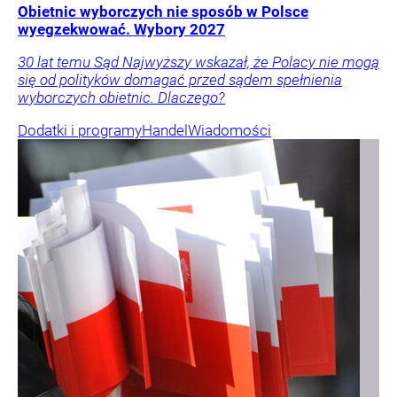
Obietnic wyborczych nie sposób w Polsce
wyegzekwować. Wybory 2027
30 lat temu Sąd Najwyższy wskazał, że Polacy nie mogą
się od polityków domagać przed sądem spełnienia
wyborczych obietnic. Dlaczego?
Dodatki i programy
Handel
Wiadomości