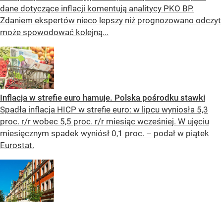
dane dotyczące inflacji komentują analitycy PKO BP.
Zdaniem ekspertów nieco lepszy niż prognozowano odczyt
może spowodować kolejną...
Inflacja w strefie euro hamuje. Polska pośrodku stawki
Spadła inflacja HICP w strefie euro: w lipcu wyniosła 5,3
proc. r/r wobec 5,5 proc. r/r miesiąc wcześniej. W ujęciu
miesięcznym spadek wyniósł 0,1 proc. – podał w piątek
Eurostat.