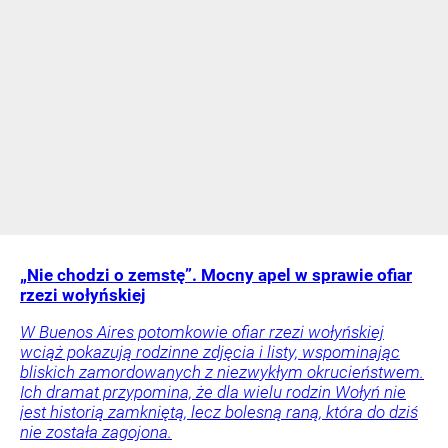
„Nie chodzi o zemstę”. Mocny apel w sprawie ofiar
rzezi wołyńskiej
W Buenos Aires potomkowie ofiar rzezi wołyńskiej
wciąż pokazują rodzinne zdjęcia i listy, wspominając
bliskich zamordowanych z niezwykłym okrucieństwem.
Ich dramat przypomina, że dla wielu rodzin Wołyń nie
jest historią zamkniętą, lecz bolesną raną, która do dziś
nie została zagojona.