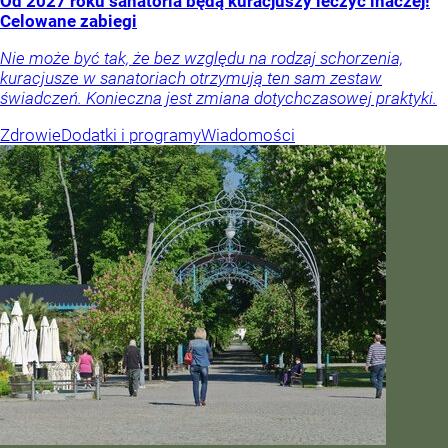
Od 2027 roku sanatoria będą kuracjuszy leczyć inaczej!
Celowane zabiegi
Nie może być tak, że bez względu na rodzaj schorzenia,
kuracjusze w sanatoriach otrzymują ten sam zestaw
świadczeń. Konieczna jest zmiana dotychczasowej praktyki.
Zdrowie
Dodatki i programy
Wiadomości