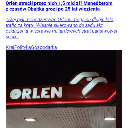
Orlen stracił przez nich 1,5 mld zł? Menedżerom
z czasów Obajtka grozi po 25 lat więzienia
Trzej byli menedżerowie Orlenu mogą na długie lata
trafić za kraty. Właśnie skierowano do sądu akt
oskarżenia w sprawie miliardowych strat państwowej
spółki.
Kraj
Polityka
Gospodarka