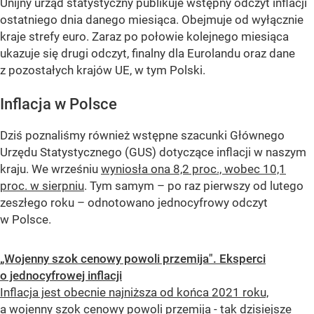
Unijny urząd statystyczny publikuje wstępny odczyt inflacji
ostatniego dnia danego miesiąca. Obejmuje od wyłącznie
kraje strefy euro. Zaraz po połowie kolejnego miesiąca
ukazuje się drugi odczyt, finalny dla Eurolandu oraz dane
z pozostałych krajów UE, w tym Polski.
Inflacja w Polsce
Dziś poznaliśmy również wstępne szacunki Głównego
Urzędu Statystycznego (GUS) dotyczące inflacji w naszym
kraju. We wrześniu
wyniosła ona 8,2 proc., wobec 10,1
proc. w sierpniu
. Tym samym – po raz pierwszy od lutego
zeszłego roku – odnotowano jednocyfrowy odczyt
w Polsce.
„Wojenny szok cenowy powoli przemija". Eksperci
o jednocyfrowej inflacji
Inflacja jest obecnie najniższa od końca 2021 roku,
a wojenny szok cenowy powoli przemija - tak dzisiejsze