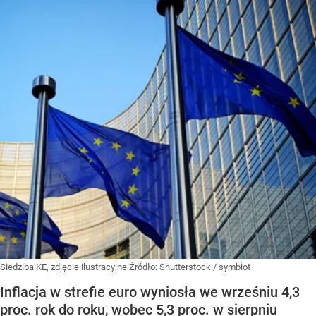
Siedziba KE, zdjęcie ilustracyjne
Źródło:
Shutterstock
/
symbiot
Inflacja w strefie euro wyniosła we wrześniu 4,3
proc. rok do roku, wobec 5,3 proc. w sierpniu