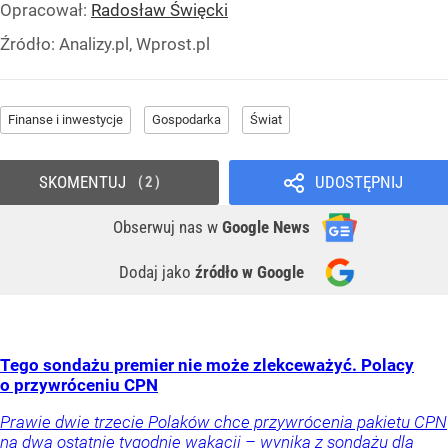
Opracował:
Radosław Święcki
Źródło:
Analizy.pl, Wprost.pl
Finanse i inwestycje
Gospodarka
Świat
SKOMENTUJ
UDOSTĘPNIJ
2
Obserwuj nas
w
Google News
Dodaj jako
źródło w Google
Tego sondażu premier nie może zlekceważyć. Polacy
o przywróceniu CPN
Prawie dwie trzecie Polaków chce przywrócenia pakietu CPN
na dwa ostatnie tygodnie wakacji – wynika z sondażu dla