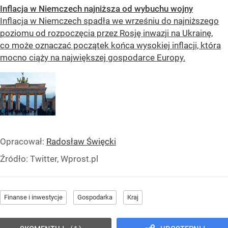
Inflacja w Niemczech najniższa od wybuchu wojny
Inflacja w Niemczech spadła we wrześniu do najniższego
poziomu od rozpoczęcia przez Rosję inwazji na Ukrainę,
co może oznaczać początek końca wysokiej inflacji, która
mocno ciąży na największej gospodarce Europy.
Opracował:
Radosław Święcki
Źródło:
Twitter, Wprost.pl
Finanse i inwestycje
Gospodarka
Kraj