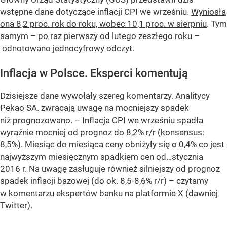
wstępne dane dotyczące inflacji CPI we wrześniu.
Wyniosła
ona 8,2 proc. rok do roku, wobec 10,1 proc. w sierpniu
. Tym
samym – po raz pierwszy od lutego zeszłego roku –
odnotowano jednocyfrowy odczyt.
Inflacja w Polsce. Eksperci komentują
Dzisiejsze dane wywołały szereg komentarzy. Analitycy
Pekao SA. zwracają uwagę na mocniejszy spadek
niż prognozowano.
– Inflacja CPI we wrześniu spadła
wyraźnie mocniej od prognoz do 8,2% r/r (konsensus:
8,5%). Miesiąc do miesiąca ceny obniżyły się o 0,4% co jest
najwyższym miesięcznym spadkiem cen od…stycznia
2016 r. Na uwagę zasługuje również silniejszy od prognoz
spadek inflacji bazowej (do ok. 8,5-8,6% r/r) –
czytamy
w komentarzu ekspertów banku na platformie X (dawniej
Twitter).