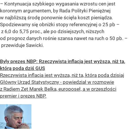
– Kontynuacja szybkiego wygasania wzrostu cen jest
koronnym argumentem, by Rada Polityki Pieniężnej
w najbliższą środę ponownie ścięła koszt pieniądza.
Spodziewamy się obniżki stopy referencyjnej o 25 pb –
z 6,0 do 5,75 proc., ale po dzisiejszych, niższych
od prognoz danych rośnie szansa nawet na ruch o 50 pb. –
przewiduje Sawicki.
Były prezes NBP: Rzeczywista inflacja jest wyższa, niż ta,
którą poda dziś GUS
Rzeczywista inflacja jest wyższa, niż ta, którą poda dzisiaj
Główny Urząd Statystyczny - powiedział w rozmowie
z Radiem Zet Marek Belka, europoseł, a w przeszłości
premier i prezes NBP.