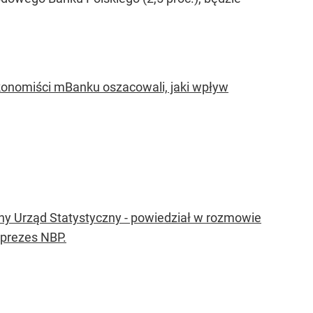
konomiści mBanku oszacowali, jaki wpływ
ówny Urząd Statystyczny - powiedział w rozmowie
 prezes NBP.