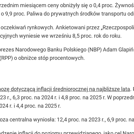
zednim miesiącem ceny obniżyły się o 0,4 proc. Żywnoś
ia o 9,9 proc. Paliwa do prywatnych środków transportu o
d oczekiwań rynkowych. Ankietowani przez „Rzeczpospoli
jnych wyniesie we wrześniu 8,5 proc. rok do roku.
prezes Narodowego Banku Polskiego (NBP) Adam Glapińsk
j (RPP) o obniżce stóp procentowych.
zę dotyczącą inflacji średniorocznej na najbliższe lata
.
3 r., 6,3 proc. na 2024 r. i 4,8 proc. na 2025 r. W poprze
024 r. i 4,4 proc. na 2025 r.
a centralna wyniosła: 12,4 proc. na 2023 r., 6,9 proc. na 
zenie inflacji do poziomu przewidzianego, jako cel Naro