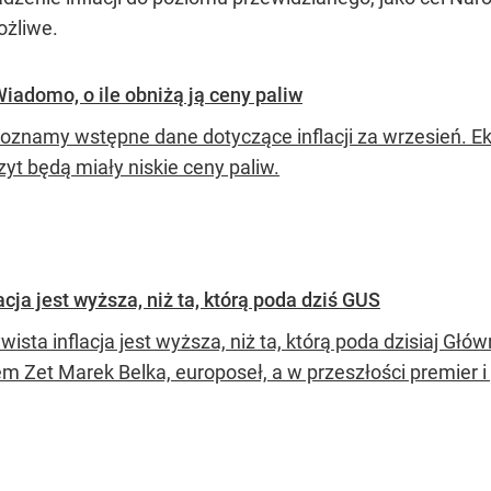
ożliwe.
Wiadomo, o ile obniżą ją ceny paliw
poznamy wstępne dane dotyczące inflacji za wrzesień. E
yt będą miały niskie ceny paliw.
cja jest wyższa, niż ta, którą poda dziś GUS
ista inflacja jest wyższa, niż ta, którą poda dzisiaj Gł
em Zet Marek Belka, europoseł, a w przeszłości premier i