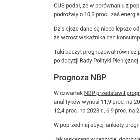
GUS podał, że w porównaniu z popr
podrożały o 10,3 proc., zaś energ
Dzisiejsze dane są nieco lepsze o
że wzrost wskaźnika cen konsumpcy
Taki odczyt prognozował również 
po decyzji Rady Polityki Pieniężne
Prognoza NBP
W czwartek
NBP przedstawił progno
analityków wynosi 11,9 proc. na 202
12,4 proc. na 2023 r., 6,9 proc. na 2
W poprzedniej edycji ankiety prognoz
Jak wskazano w raporcie, doprowad