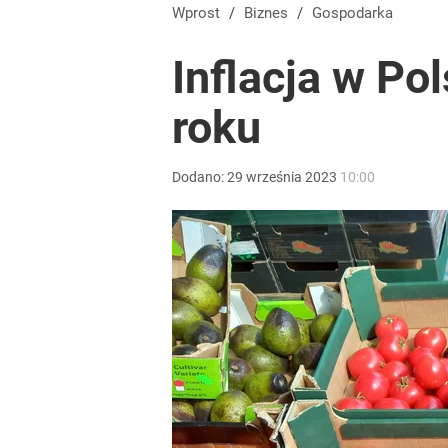
Wprost
/
Biznes
/
Gospodarka
Inflacja w Po
roku
Dodano:
29
września
2023
10:00