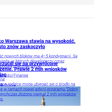
lko Warszawa stawia na wysokość.
sto znów zaskoczyło
ść nowych bloków ma 4–5 kondygnacji. Są
iasta, w których deweloperzy coraz
rzucili się na przywrócone
 budują znacznie wyżej.
zenie. Prawie 2 mln wniosków
iąc
omości
Finanse
nna
ka
ąca rodzice mogą ubiegać się o środki na
je
Opinie
ę w ramach nowej edycji programu “Dobry
arze
Dotychczas złożono niemal 2 mln wniosków
s.