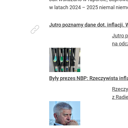
w latach 2024 – 2025 niemal niem
Jutro poznamy dane dot. inflacji. 
Jutro 
na odcz
Były prezes NBP: Rzeczywista infla
Rzeczyw
z Radi