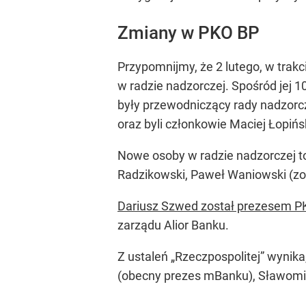
Zmiany w PKO BP
Przypomnijmy, że 2 lutego, w tr
w radzie nadzorczej. Spośród jej 
były przewodniczący rady nadzorcz
oraz byli członkowie Maciej Łopiń
Nowe osoby w radzie nadzorczej to
Radzikowski, Paweł Waniowski (zo
Dariusz Szwed został prezesem PK
zarządu Alior Banku.
Z ustaleń „Rzeczpospolitej” wyni
(obecny prezes mBanku), Sławomir