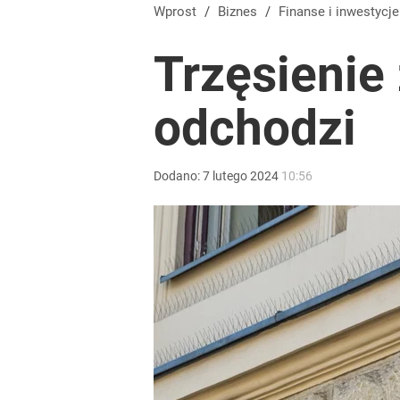
Wielkie pieniądze w Eurojackpot. Polak zgarnął po
Wprost
/
Biznes
/
Finanse i inwestycje
Trzęsienie
dodaj
odchodzi
Tajemnica paragonów grozy. Tak restauratorzy m
2
Dodano:
7
lutego
2024
10:56
Blisko 200 tys. takich aktów w rok. Polacy masow
dodaj