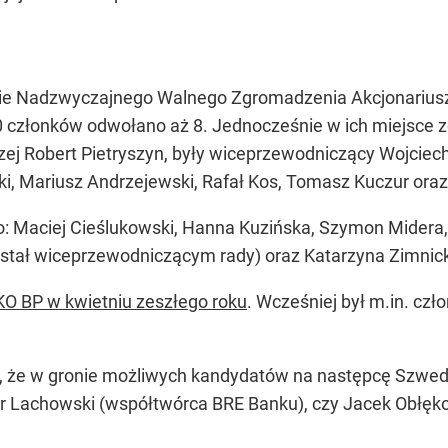
akcie Nadzwyczajnego Walnego Zgromadzenia Akcjonariu
10 członków odwołano aż 8. Jednocześnie w ich miejsce z
ej Robert Pietryszyn, były wiceprzewodniczący Wojciech
ski, Mariusz Andrzejewski, Rafał Kos, Tomasz Kuczur ora
: Maciej Cieślukowski, Hanna Kuzińska, Szymon Midera, 
stał wiceprzewodniczącym rady) oraz Katarzyna Zimnic
O BP w kwietniu zeszłego roku
. Wcześniej był m.in. cz
ka, że w gronie możliwych kandydatów na następcę Szwed
 Lachowski (współtwórca BRE Banku), czy Jacek Obłęko