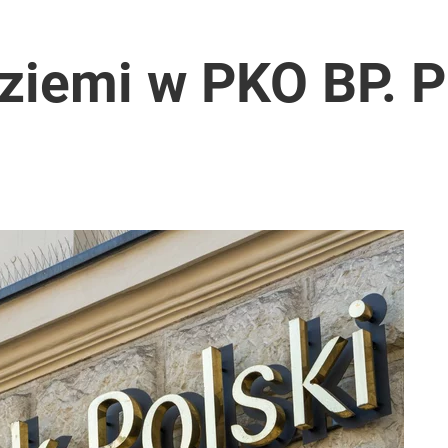
nad dwa miliony złotych
 ziemi w PKO BP. 
anipulują cenami nad morzem
o przekazują sobie nieruchomości