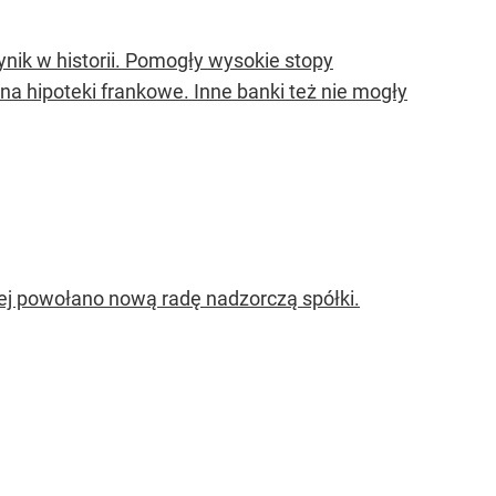
ynik w historii. Pomogły wysokie stopy
na hipoteki frankowe. Inne banki też nie mogły
iej powołano nową radę nadzorczą spółki.