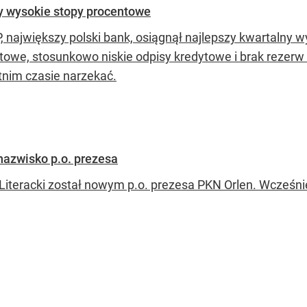
 wysokie stopy procentowe
, największy polski bank, osiągnął najlepszy kwartalny w
towe, stosunkowo niskie odpisy kredytowe i brak rezerw 
tnim czasie narzekać.
nazwisko p.o. prezesa
 Literacki został nowym p.o. prezesa PKN Orlen. Wcześn