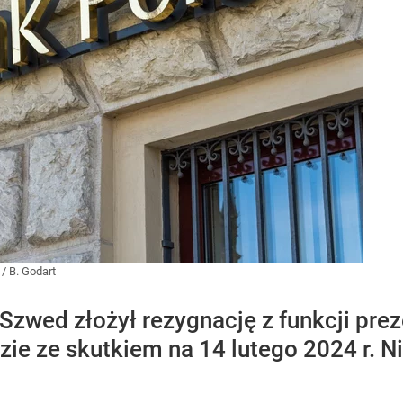
/
B. Godart
zwed złożył rezygnację z funkcji prez
ie ze skutkiem na 14 lutego 2024 r. N