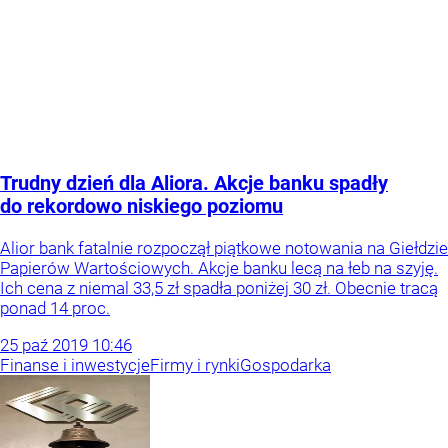
Trudny dzień dla Aliora. Akcje banku spadły
do rekordowo niskiego poziomu
Alior bank fatalnie rozpoczął piątkowe notowania na Giełdzie
Papierów Wartościowych. Akcje banku lecą na łeb na szyję.
Ich cena z niemal 33,5 zł spadła poniżej 30 zł. Obecnie tracą
ponad 14 proc.
25
paź
2019
10:46
Finanse i inwestycje
Firmy i rynki
Gospodarka