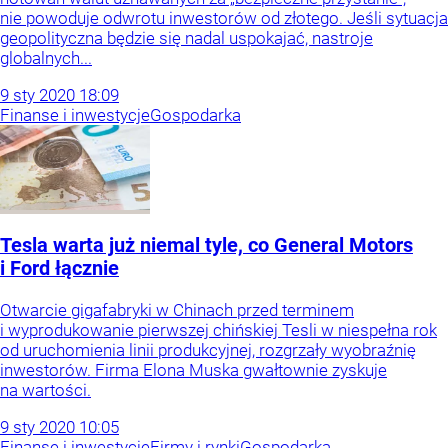
nie powoduje odwrotu inwestorów od złotego. Jeśli sytuacja
geopolityczna będzie się nadal uspokajać, nastroje
globalnych...
9
sty
2020
18:09
Finanse i inwestycje
Gospodarka
Tesla warta już niemal tyle, co General Motors
i Ford łącznie
Otwarcie gigafabryki w Chinach przed terminem
i wyprodukowanie pierwszej chińskiej Tesli w niespełna rok
od uruchomienia linii produkcyjnej, rozgrzały wyobraźnię
inwestorów. Firma Elona Muska gwałtownie zyskuje
na wartości.
9
sty
2020
10:05
Finanse i inwestycje
Firmy i rynki
Gospodarka