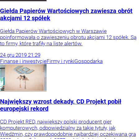
Giełda Papierów Wartościowych zawiesza obrót
akcjami 12 spółek
Giełda Papierów Wartościowych w Warszawie
poinformowała o zawieszeniu obrotu akcjami 12 spółek. Są
to firmy, które trafiły na listę alertów.
24
gru
2019
21:29
Finanse i inwestycje
Firmy i rynki
Gospodarka
Największy wzrost dekady. CD Projekt pobił
europejski rekord
CD Projekt RED, największy polski producent gier
komputerowych, odpowiedzialny za takie tytuły, jak
Wiedźmin, czy prawdopodobnie najbardziej oczekiwana gra