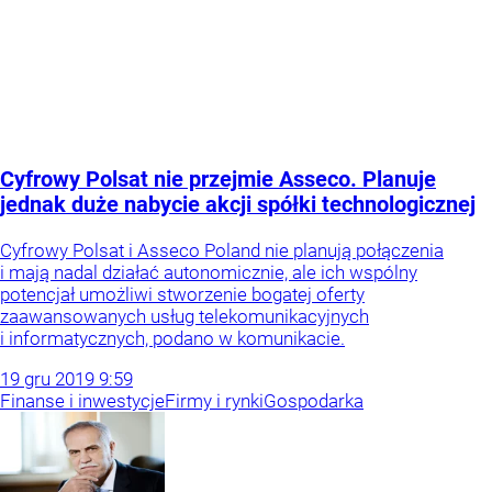
Cyfrowy Polsat nie przejmie Asseco. Planuje
jednak duże nabycie akcji spółki technologicznej
Cyfrowy Polsat i Asseco Poland nie planują połączenia
i mają nadal działać autonomicznie, ale ich wspólny
potencjał umożliwi stworzenie bogatej oferty
zaawansowanych usług telekomunikacyjnych
i informatycznych, podano w komunikacie.
19
gru
2019
9:59
Finanse i inwestycje
Firmy i rynki
Gospodarka