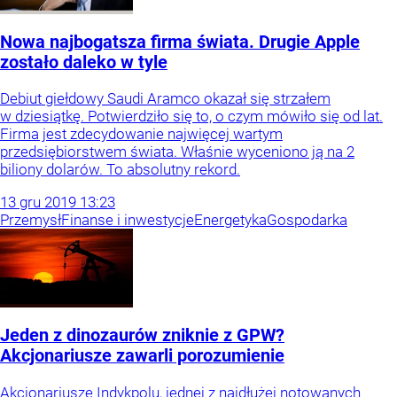
Nowa najbogatsza firma świata. Drugie Apple
zostało daleko w tyle
Debiut giełdowy Saudi Aramco okazał się strzałem
w dziesiątkę. Potwierdziło się to, o czym mówiło się od lat.
Firma jest zdecydowanie najwięcej wartym
przedsiębiorstwem świata. Właśnie wyceniono ją na 2
biliony dolarów. To absolutny rekord.
13
gru
2019
13:23
Przemysł
Finanse i inwestycje
Energetyka
Gospodarka
Jeden z dinozaurów zniknie z GPW?
Akcjonariusze zawarli porozumienie
Akcjonariusze Indykpolu, jednej z najdłużej notowanych