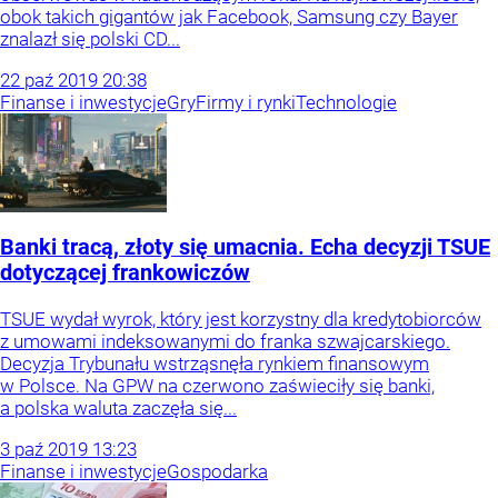
obok takich gigantów jak Facebook, Samsung czy Bayer
znalazł się polski CD...
22
paź
2019
20:38
Finanse i inwestycje
Gry
Firmy i rynki
Technologie
Banki tracą, złoty się umacnia. Echa decyzji TSUE
dotyczącej frankowiczów
TSUE wydał wyrok, który jest korzystny dla kredytobiorców
z umowami indeksowanymi do franka szwajcarskiego.
Decyzja Trybunału wstrząsnęła rynkiem finansowym
w Polsce. Na GPW na czerwono zaświeciły się banki,
a polska waluta zaczęła się...
3
paź
2019
13:23
Finanse i inwestycje
Gospodarka