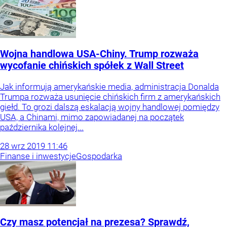
Wojna handlowa USA-Chiny. Trump rozważa
wycofanie chińskich spółek z Wall Street
Jak informują amerykańskie media, administracja Donalda
Trumpa rozważa usunięcie chińskich firm z amerykańskich
giełd. To grozi dalszą eskalacją wojny handlowej pomiędzy
USA, a Chinami, mimo zapowiadanej na początek
października kolejnej...
28
wrz
2019
11:46
Finanse i inwestycje
Gospodarka
Czy masz potencjał na prezesa? Sprawdź,