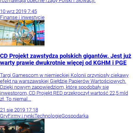
rozmawiają obecnie rządy Polski i Słowacji.
10
wrz
2019
7:45
Finanse i inwestycje
CD Projekt zawstydza polskich gigantów. Jest już
warty prawie dwukrotnie więcej od KGHM i PGE
Targi Gamescom w niemieckiej Kolonii przyniosły ciekawy
efekt na warszawskiej Giełdzie Papierów Wartościowych.
Dzięki nowym zapowiedziom, które spodobały się
inwestorom, CD Projekt RED przekroczył wartość 22,5 mld
zł. To niemal...
21
sie
2019
17:18
Gry
Firmy i rynki
Technologie
Gospodarka