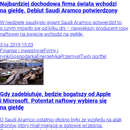
Najbardziej dochodowa firma świata wchodzi
na giełdę. Debiut Saudi Aramco potwierdzony
W niedzielę saudyjski gigant Saudi Aramco potwierdził to,
o czym mówiło się od kilku dni – największy producent ropy
naftowej na świecie wchodzi na giełdę.
3
lis
2019
15:03
Finanse i inwestycje
Firmy i
rynki
Gospodarka
Energetyka
Przemysł
Twój portfel
Gdy zadebiutuje, będzie bogatszy od Apple
i Microsoft. Potentat naftowy wybiera się
na giełdę
O Saudi Aramco ostatnio głośno było ze względu na atak
dronów, który miał miejsce w połowie września.