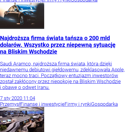
Najdroższa firma świata tańsza o 200 mld
dolarów. Wszystko przez niepewną sytuację
na Bliskim Wschodzie
Saudi Aramco, najdroższa firma świata, która dzięki
niedawnemu debiutowi giełdowemu, zdeklasowała Apple,
teraz mocno traci. Początkowy entuzjazm inwestorów
został zakłócony przez niepokoje na Bliskim Wschodzie
i obawę o odwet Iranu.
7
sty
2020
11:04
Przemysł
Finanse i inwestycje
Firmy i rynki
Gospodarka