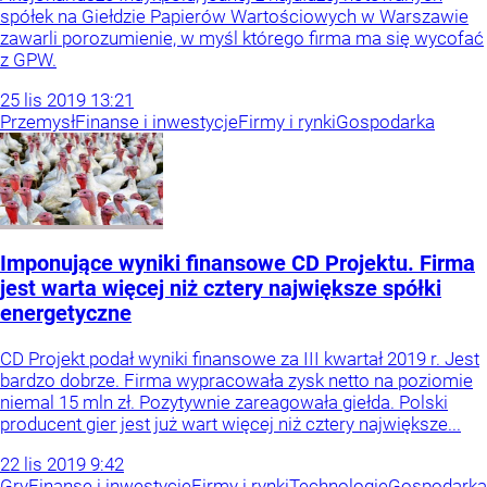
spółek na Giełdzie Papierów Wartościowych w Warszawie
zawarli porozumienie, w myśl którego firma ma się wycofać
z GPW.
25
lis
2019
13:21
Przemysł
Finanse i inwestycje
Firmy i rynki
Gospodarka
Imponujące wyniki finansowe CD Projektu. Firma
jest warta więcej niż cztery największe spółki
energetyczne
CD Projekt podał wyniki finansowe za III kwartał 2019 r. Jest
bardzo dobrze. Firma wypracowała zysk netto na poziomie
niemal 15 mln zł. Pozytywnie zareagowała giełda. Polski
producent gier jest już wart więcej niż cztery największe...
22
lis
2019
9:42
Gry
Finanse i inwestycje
Firmy i rynki
Technologie
Gospodarka