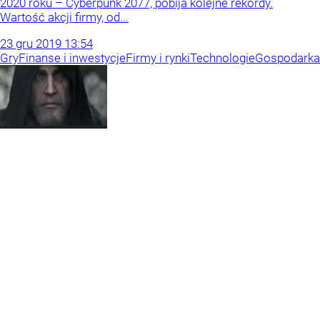
2020 roku – Cyberpunk 2077, pobija kolejne rekordy.
Wartość akcji firmy, od...
23
gru
2019
13:54
Gry
Finanse i inwestycje
Firmy i rynki
Technologie
Gospodarka