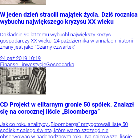
W jeden dzień stracili majątek życia. Dziś rocznica
wybuchu największego kryzysu XX wieku
Dokładnie 90 lat temu wybuchł największy kryzys
gospodarczy XX wieku. 24 października w annałach historii
znany jest jako "Czarny czwartek"
24
paź
2019
10:19
Finanse i inwestycje
Gospodarka
CD Projekt w elitarnym gronie 50 spółek. Znalazł
się na corocznej liście „Bloomberga”
Jak co roku analitycy „Bloomberga” przygotowali listę 50
spółek z całego świata, które warto szczególnie
obserwować w nadchodzącym roku. Na najnowszej liście,