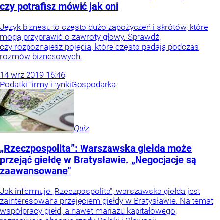
czy potrafisz mówić jak oni
Język biznesu to często dużo zapożyczeń i skrótów, które
mogą przyprawić o zawroty głowy. Sprawdź,
czy rozpoznajesz pojęcia, które często padają podczas
rozmów biznesowych.
14
wrz
2019
16:46
Podatki
Firmy i rynki
Gospodarka
Quiz
„Rzeczpospolita”: Warszawska giełda może
przejąć giełdę w Bratysławie. „Negocjacje są
zaawansowane"
Jak informuje „Rzeczpospolita”, warszawska giełda jest
zainteresowana przejęciem giełdy w Bratysławie. Na temat
współpracy giełd, a nawet mariażu kapitałowego,