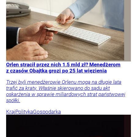
Orlen stracił przez nich 1,5 mld zł? Menedżerom
z czasów Obajtka grozi po 25 lat więzienia
Trzej byli menedżerowie Orlenu mogą na długie lata
trafić za kraty. Właśnie skierowano do sądu akt
oskarżenia w sprawie miliardowych strat państwowej
spółki.
Kraj
Polityka
Gospodarka