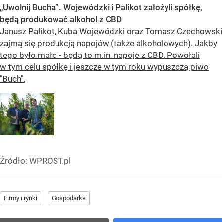
„Uwolnij Bucha”. Wojewódzki i Palikot założyli spółkę,
będą produkować alkohol z CBD
Janusz Palikot, Kuba Wojewódzki oraz Tomasz Czechowski
zajmą się produkcją napojów (także alkoholowych). Jakby
tego było mało - będą to m.in. napoje z CBD. Powołali
w tym celu spółkę i jeszcze w tym roku wypuszczą piwo
"Buch".
Źródło:
WPROST.pl
Firmy i rynki
Gospodarka