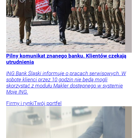
Pilny komunikat znanego banku. Klientów czekają
utrudnienia
ING Bank Śląski informuje o pracach serwisowych. W
sobotę klienci przez 10 godzin nie będą mogli
skorzystać z modułu Makler dostępnego w systemie
Moje ING.
Firmy i rynki
Twój portfel