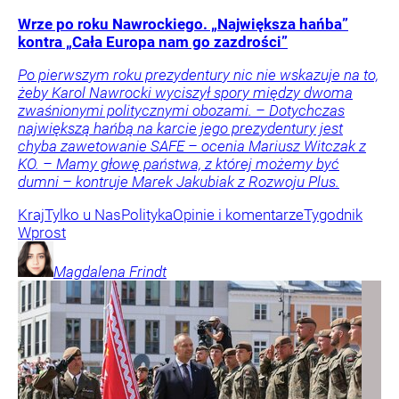
Wrze po roku Nawrockiego. „Największa hańba”
kontra „Cała Europa nam go zazdrości”
Po pierwszym roku prezydentury nic nie wskazuje na to,
żeby Karol Nawrocki wyciszył spory między dwoma
zwaśnionymi politycznymi obozami. – Dotychczas
największą hańbą na karcie jego prezydentury jest
chyba zawetowanie SAFE – ocenia Mariusz Witczak z
KO. – Mamy głowę państwa, z której możemy być
dumni – kontruje Marek Jakubiak z Rozwoju Plus.
Kraj
Tylko u Nas
Polityka
Opinie i komentarze
Tygodnik
Wprost
Magdalena
Frindt