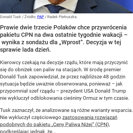
Donald Tusk
/ Źródło:
PAP
/
Radek Pietruszka
Prawie dwie trzecie Polaków chce przywrócenia
pakietu CPN na dwa ostatnie tygodnie wakacji –
wynika z sondażu dla „Wprost”. Decyzja w tej
sprawie lada dzień.
Kierowcy czekają na decyzje rządu, które mają przyczynić
się do obniżek cen paliw na stacjach. W środę premier
Donald Tusk zapowiedział, że przez najbliższe 48 godzin
sytuacja będzie uważnie obserwowana, ponieważ – jak
przypomniał szef rząądu – prezydent USA Donald Trump
nie wykluczył odblokowania cieśniny Ormuz w tym czasie.
Tusk zaznaczył, że analizowane są różne warianty wsparcia.
Nie wykluczył częściowego
zastosowania rozwiązań
podobnych do pakietu „Ceny Paliwa Niżej” (CPN
),
podkreślając jednak, że...