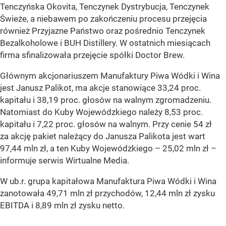
Tenczyńska Okovita, Tenczynek Dystrybucja, Tenczynek
Świeże, a niebawem po zakończeniu procesu przejęcia
również Przyjazne Państwo oraz pośrednio Tenczynek
Bezalkoholowe i BUH Distillery. W ostatnich miesiącach
firma sfinalizowała przejęcie spółki Doctor Brew.
Głównym akcjonariuszem Manufaktury Piwa Wódki i Wina
jest Janusz Palikot, ma akcje stanowiące 33,24 proc.
kapitału i 38,19 proc. głosów na walnym zgromadzeniu.
Natomiast do Kuby Wojewódzkiego należy 8,53 proc.
kapitału i 7,22 proc. głosów na walnym. Przy cenie 54 zł
za akcję pakiet należący do Janusza Palikota jest wart
97,44 mln zł, a ten Kuby Wojewódzkiego – 25,02 mln zł –
informuje serwis Wirtualne Media.
W ub.r. grupa kapitałowa Manufaktura Piwa Wódki i Wina
zanotowała 49,71 mln zł przychodów, 12,44 mln zł zysku
EBITDA i 8,89 mln zł zysku netto.