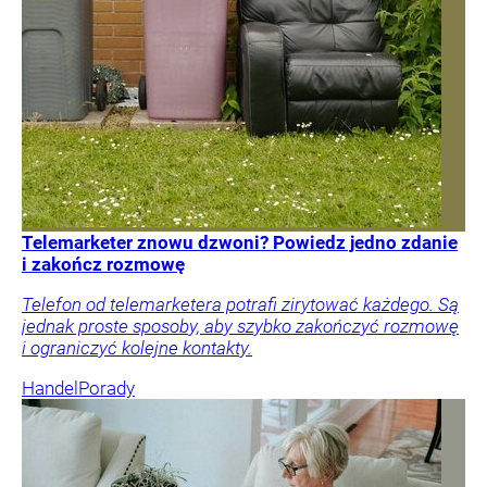
Telemarketer znowu dzwoni? Powiedz jedno zdanie
i zakończ rozmowę
Telefon od telemarketera potrafi zirytować każdego. Są
jednak proste sposoby, aby szybko zakończyć rozmowę
i ograniczyć kolejne kontakty.
Handel
Porady