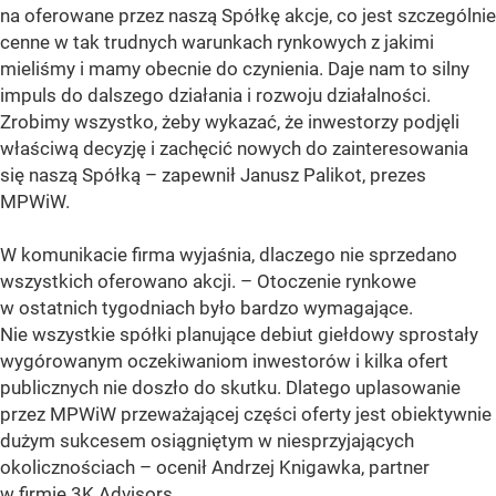
na oferowane przez naszą Spółkę akcje, co jest szczególnie
cenne w tak trudnych warunkach rynkowych z jakimi
mieliśmy i mamy obecnie do czynienia. Daje nam to silny
impuls do dalszego działania i rozwoju działalności.
Zrobimy wszystko, żeby wykazać, że inwestorzy podjęli
właściwą decyzję i zachęcić nowych do zainteresowania
się naszą Spółką – zapewnił Janusz Palikot, prezes
MPWiW.
W komunikacie firma wyjaśnia, dlaczego nie sprzedano
wszystkich oferowano akcji.
– Otoczenie rynkowe
w ostatnich tygodniach było bardzo wymagające.
Nie wszystkie spółki planujące debiut giełdowy sprostały
wygórowanym oczekiwaniom inwestorów i kilka ofert
publicznych nie doszło do skutku. Dlatego uplasowanie
przez MPWiW przeważającej części oferty jest obiektywnie
dużym sukcesem osiągniętym w niesprzyjających
okolicznościach – ocenił Andrzej Knigawka, partner
w firmie 3K Advisors.