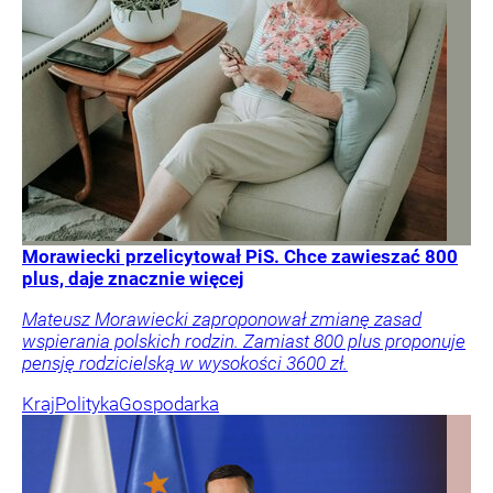
Morawiecki przelicytował PiS. Chce zawieszać 800
plus, daje znacznie więcej
Mateusz Morawiecki zaproponował zmianę zasad
wspierania polskich rodzin. Zamiast 800 plus proponuje
pensję rodzicielską w wysokości 3600 zł.
Kraj
Polityka
Gospodarka