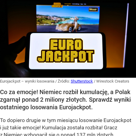
Eurojackpot – wyniki losowania
/ Źródło:
Shutterstock
/
Wirestock Creators
Co za emocje! Niemiec rozbił kumulację, a Polak
zgarnął ponad 2 miliony złotych. Sprawdź wyniki
ostatniego losowania Eurojackpot.
To dopiero drugie w tym miesiącu losowanie Eurojackpot
i już takie emocje! Kumulacja została rozbita! Gracz
z Niemiec wzbogacił się o ponad 137 mln złotych.